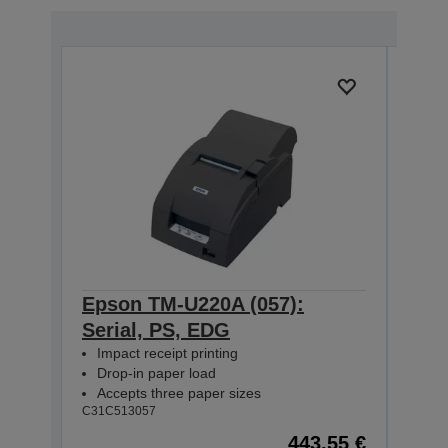
Epson TM-U220A (057):
Eps
Serial, PS, EDG
Para
Impact receipt printing
Impa
Drop-in paper load
Dro
Accepts three paper sizes
Acc
C31C513057
C31C5
443,55 €