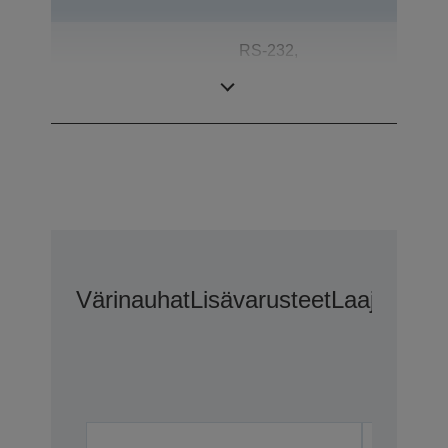
RS-232,
Liitännät
Kassalaatikon
avaus
Värinauhat
Lisävarusteet
Laajennetu