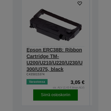
Epson ERC38B: Ribbon
Epson
Cartridge TM-
Ribbon
U200/U210/U220/U230/U
300/U3
300/U375, black
230, b
C43S015374
C43S0153
3,05 €
Varastossa
Varastos
sis. ALV (2,43 € ilman ALV)
Siirrä ostoskoriin
S