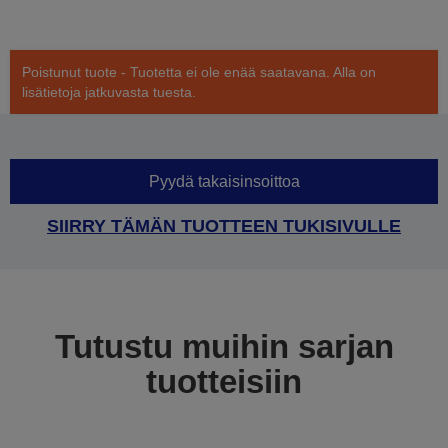
Poistunut tuote - Tuotetta ei ole enää saatavana. Alla on
lisätietoja jatkuvasta tuesta.
Pyydä takaisinsoittoa
SIIRRY TÄMÄN TUOTTEEN TUKISIVULLE
Tutustu muihin sarjan
tuotteisiin