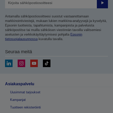
Lähetä
Antamalla sähköpostiosoitteesi suostut vastaanottamaan
markkinointiviestejä, mukaan lukien markkina-analyysejä ja kyselyitä,
Epsonin tuotteista, tapahtumista, kampanjoista ja palveluista
sähköpostitse tai muilla sähköisen viestinnän tavoilla valitsemiesi
asetusten ja verkkokäyttäytymisesi pohjalta
Epsonin
tietosuojalausunnossa
kuvatulla tavalla.
Seuraa meitä
Asiakaspalvelu
Uusimmat tarjoukset
Kampanjat
Tuotteen rekisteröinti