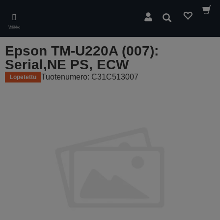
Skip
to
Hae
main
Valikko
content
Epson TM-U220A (007):
Serial,NE PS, ECW
Tuotenumero: C31C513007
Lopetettu