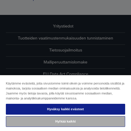
Yritystiedot
Tuotteiden vaatimustenmukaisuuden tunnistaminen
Tietosuojailmoitus
Malliperuuttamislomake
EU Data Act Compliance
Käytämme evästeitä, jotta sivustomme toimii oikein ja voimme personoida sisältöä ja
Ota meihin yhteyttä omista tiedoistasi
mainoksia, tarjota sosiaalisen median ominaisuuksia ja analysoida tietoliikennettä.
Jaamme myös tietoja tavasta, jolla käytät sivustoamme sosiaalisen median,
Tietoa evästeistä
mainonta- ja analytiikkakumppaneidemme kanssa.
Hyväksy kaikki evästeet
Epson on sitoutunut saavutettavuuteen
Hylkää kaikki
Copyright © 2026 Seiko Epson