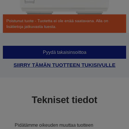
Poistunut tuote - Tuotetta ei ole enää saatavana. Alla on
lisätietoja jatkuvasta tuesta.
Pyydä takaisinsoittoa
SIIRRY TÄMÄN TUOTTEEN TUKISIVULLE
Tekniset tiedot
Pidätämme oikeuden muuttaa tuotteen