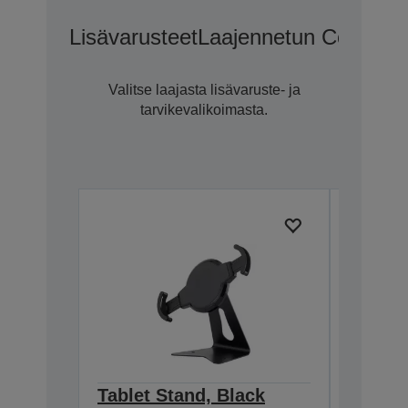
Lisävarusteet
Laajennetun CoverPlu
Valitse laajasta lisävaruste- ja
tarvikevalikoimasta.
Tablet Stand, Black
Epson