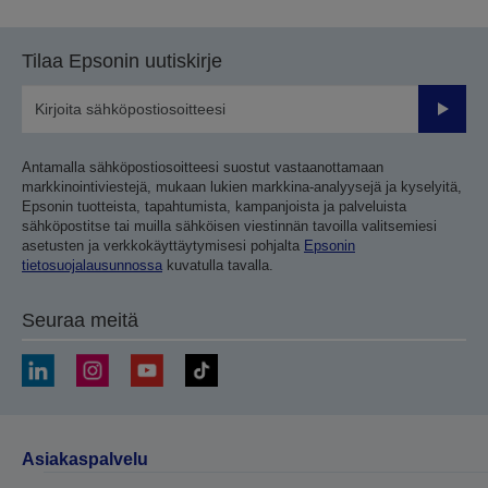
Tilaa Epsonin uutiskirje
Lähetä
Antamalla sähköpostiosoitteesi suostut vastaanottamaan
markkinointiviestejä, mukaan lukien markkina-analyysejä ja kyselyitä,
Epsonin tuotteista, tapahtumista, kampanjoista ja palveluista
sähköpostitse tai muilla sähköisen viestinnän tavoilla valitsemiesi
asetusten ja verkkokäyttäytymisesi pohjalta
Epsonin
tietosuojalausunnossa
kuvatulla tavalla.
Seuraa meitä
Asiakaspalvelu