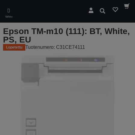
Skip
to
Hae
main
Valikko
content
Epson TM-m10 (111): BT, White,
PS, EU
Tuotenumero: C31CE74111
Lopetettu