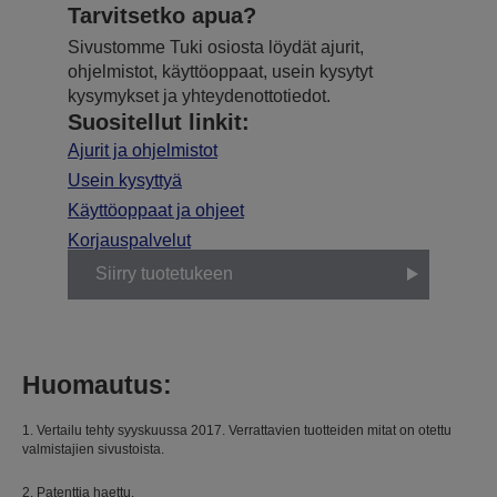
Tarvitsetko apua?
Sivustomme Tuki osiosta löydät ajurit,
ohjelmistot, käyttöoppaat, usein kysytyt
kysymykset ja yhteydenottotiedot.
Suositellut linkit:
Ajurit ja ohjelmistot
Usein kysyttyä
Käyttöoppaat ja ohjeet
Korjauspalvelut
Siirry tuotetukeen
Huomautus:
1. Vertailu tehty syyskuussa 2017. Verrattavien tuotteiden mitat on otettu
valmistajien sivustoista.
2. Patenttia haettu.