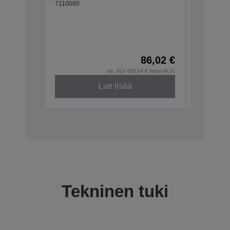
7110080
634:Ex
T20II,T
T88VI
C32C8906
86,02 €
sis. ALV (68,54 € ilman ALV)
Lue lisää
Tekninen tuki