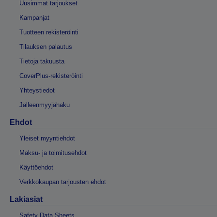
Uusimmat tarjoukset
Kampanjat
Tuotteen rekisteröinti
Tilauksen palautus
Tietoja takuusta
CoverPlus-rekisteröinti
Yhteystiedot
Jälleenmyyjähaku
Ehdot
Yleiset myyntiehdot
Maksu- ja toimitusehdot
Käyttöehdot
Verkkokaupan tarjousten ehdot
Lakiasiat
Safety Data Sheets