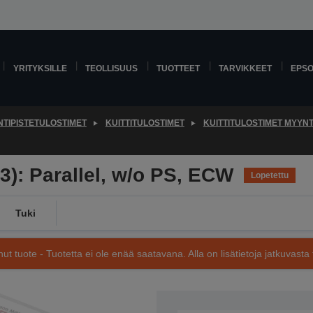
YRITYKSILLE
TEOLLISUUS
TUOTTEET
TARVIKKEET
EPS
TIPISTETULOSTIMET
KUITTITULOSTIMET
KUITTITULOSTIMET MYYNTI
3): Parallel, w/o PS, ECW
Lopetettu
Tuki
nut tuote - Tuotetta ei ole enää saatavana. Alla on lisätietoja jatkuvasta 