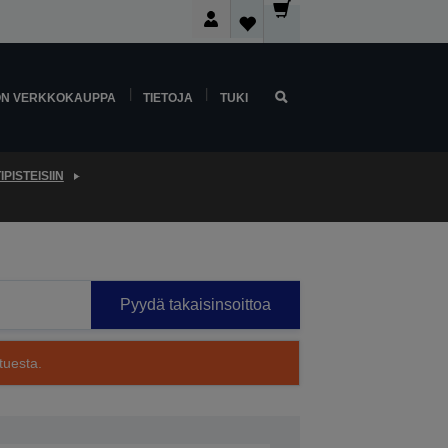
ON VERKKOKAUPPA
TIETOJA
TUKI
PISTEISIIN
Pyydä takaisinsoittoa
tuesta.