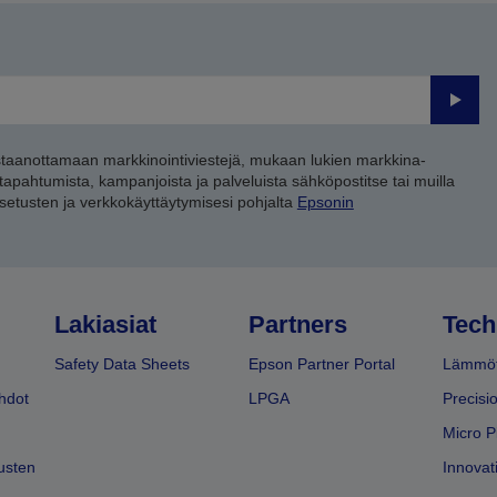
Lähet
staanottamaan markkinointiviestejä, mukaan lukien markkina-
 tapahtumista, kampanjoista ja palveluista sähköpostitse tai muilla
asetusten ja verkkokäyttäytymisesi pohjalta
Epsonin
Lakiasiat
Partners
Tech
Safety Data Sheets
Epson Partner Portal
Lämmöt
hdot
LPGA
Precisi
Micro P
usten
Innovati