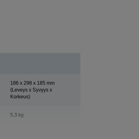
186‎ x 298 x 185 mm
(Leveys x Syvyys x
Korkeus)
5,3 kg
Epson Cool White