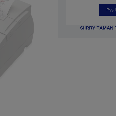
Tuotenumero: C31C625513
Pyydä
SIIRRY TÄMÄN