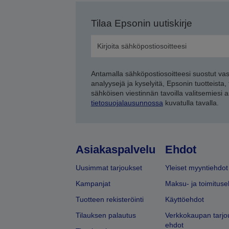
Tilaa Epsonin uutiskirje
Antamalla sähköpostiosoitteesi suostut va
analyysejä ja kyselyitä, Epsonin tuotteista,
sähköisen viestinnän tavoilla valitsemiesi 
tietosuojalausunnossa
kuvatulla tavalla.
Asiakaspalvelu
Ehdot
Uusimmat tarjoukset
Yleiset myyntiehdot
Kampanjat
Maksu- ja toimituse
Tuotteen rekisteröinti
Käyttöehdot
Tilauksen palautus
Verkkokaupan tarjo
ehdot