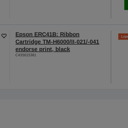
Epson ERC41B: Ribbon
Lope
Cartridge TM-H6000/II-021/-041
endorse print, black
C43S015381