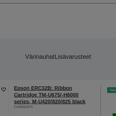
Värinauhat
Lisävarusteet
Epson ERC32B: Ribbon
Var
Cartridge TM-U675/-H6000
series, M-U420/820/825 black
C43S015371