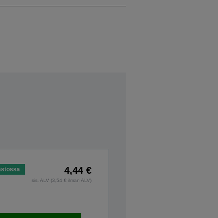
4,44 €
astossa
sis. ALV (3,54 € ilman ALV)