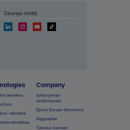
Seuraa meitä
ä
nologies
Company
ön tekniikka
Johtoryhmän
verkkosivusto
onCore
Epson Europe Electronics
iezo -tekniikka
Digigraphie
ivista tekniikkaa
Tulostus suoraan