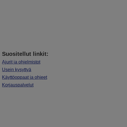
Suositellut linkit:
Ajurit ja ohjelmistot
Usein kysyttyä
Käyttöoppaat ja ohjeet
Korjauspalvelut