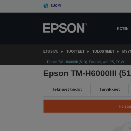
Skip
SUOMI
to
main
content
KOTIIN
ETUSIVU
TUOTTEET
TULOSTIMET
MYYN
Epson TM-H6000III (513): Parallel, w/o PS, ECW
Epson TM-H6000III (51
Tekniset tiedot
Tarvikkeet
Poistu