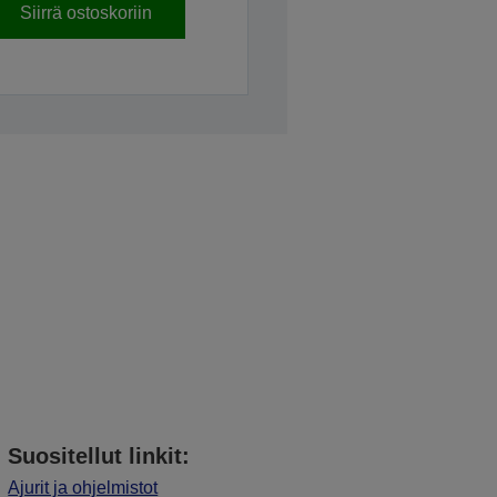
Siirrä ostoskoriin
Suositellut linkit:
Ajurit ja ohjelmistot