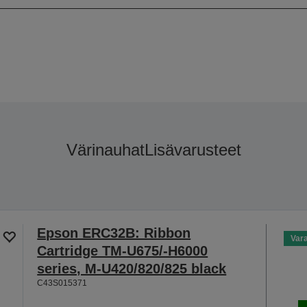
Värinauhat
Lisävarusteet
Epson ERC32B: Ribbon
Var
Cartridge TM-U675/-H6000
series, M-U420/820/825 black
C43S015371