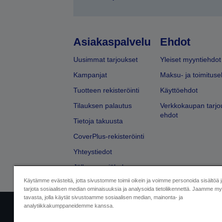
Asiakaspalvelu
Ehdot
Uusimmat tarjoukset
Yleiset myyntiehdot
Kampanjat
Maksu- ja toimituse
Tuotteen rekisteröinti
Käyttöehdot
Tilauksen palautus
Verkkokaupan tarjo
ehdot
Tietoja takuusta
CoverPlus-rekisteröinti
Yhteystiedot
Jälleenmyyjähaku
Käytämme evästeitä, jotta sivustomme toimii oikein ja voimme personoida sisältöä 
tarjota sosiaalisen median ominaisuuksia ja analysoida tietoliikennettä. Jaamme myö
tavasta, jolla käytät sivustoamme sosiaalisen median, mainonta- ja
analytiikkakumppaneidemme kanssa.
Yritystiedot
Tuotteiden vaatimusten