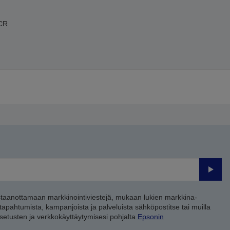
ICR
Lähet
staanottamaan markkinointiviestejä, mukaan lukien markkina-
 tapahtumista, kampanjoista ja palveluista sähköpostitse tai muilla
asetusten ja verkkokäyttäytymisesi pohjalta
Epsonin