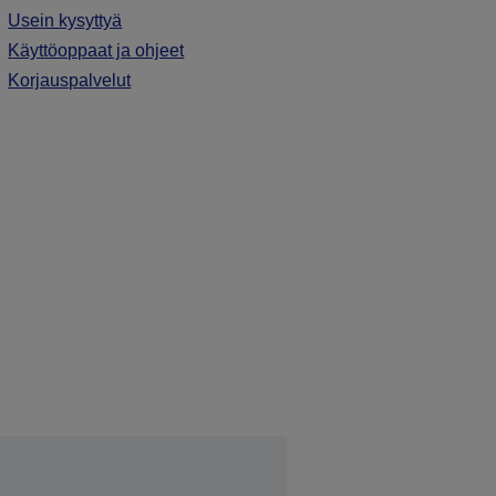
Usein kysyttyä
Käyttöoppaat ja ohjeet
Korjauspalvelut