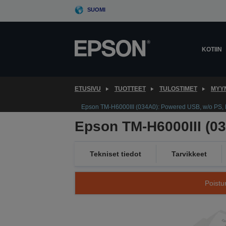
Skip
SUOMI
to
main
content
KOTIIN
ETUSIVU
TUOTTEET
TULOSTIMET
MYYN
Epson TM-H6000III (034A0): Powered USB, w/o PS,
Epson TM-H6000III (0
Tekniset tiedot
Tarvikkeet
Poistu