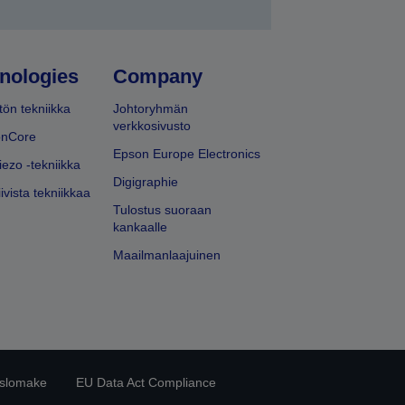
nologies
Company
ön tekniikka
Johtoryhmän
verkkosivusto
onCore
Epson Europe Electronics
iezo -tekniikka
Digigraphie
ivista tekniikkaa
Tulostus suoraan
kankaalle
Maailmanlaajuinen
islomake
EU Data Act Compliance