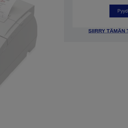
Tuotenumero: C31C625034A0
Pyydä
SIIRRY TÄMÄN