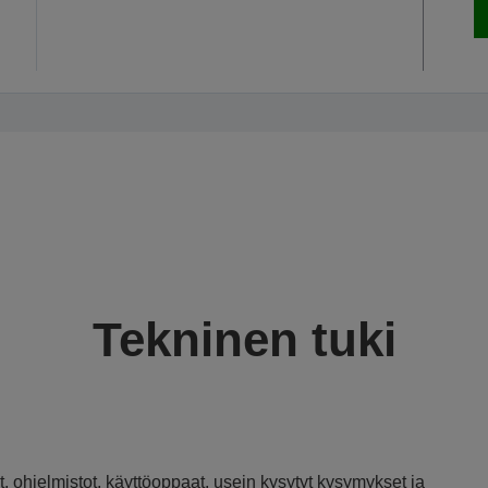
Tekninen tuki
, ohjelmistot, käyttöoppaat, usein kysytyt kysymykset ja