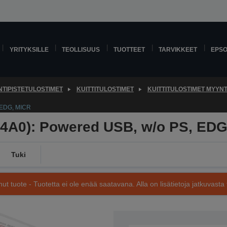
YRITYKSILLE
TEOLLISUUS
TUOTTEET
TARVIKKEET
EPS
TIPISTETULOSTIMET
KUITTITULOSTIMET
KUITTITULOSTIMET MYYNTI
 EDG, MICR
34A0): Powered USB, w/o PS, EDG
Tuki
nut tuote - Tuotetta ei ole enää saatavana. Alla on lisätietoja jatkuvasta 