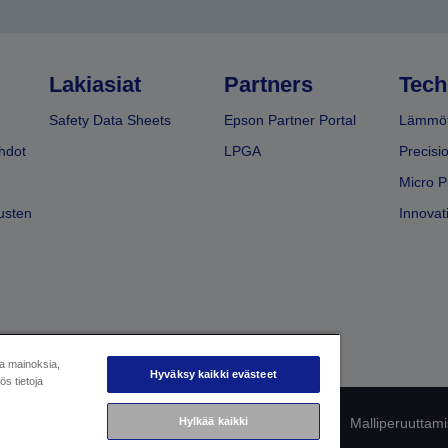
Lakiasiat
Partners
Tech
Safety Data Sheets
Epson Partner Portal
Lämmöt
hdot
LPGA
Precisi
Micro P
usten
Innovati
ja mainoksia,
Hyväksy kaikki evästeet
s tietoja
Hylkää kaikki
mukaisuuden tunnistaminen
Tietosuojailmoitus
Malliperuuttam