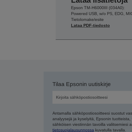
Lataa lisätietoja
Epson TM-H6000III (034A0):
Powered USB, w/o PS, EDG, M
Tietolomake/esite
Lataa PDF-tiedosto
Tilaa Epsonin uutiskirje
Antamalla sähköpostiosoitteesi suostut va
analyysejä ja kyselyitä, Epsonin tuotteista,
sähköisen viestinnän tavoilla valitsemiesi 
tietosuojalausunnossa
kuvatulla tavalla.