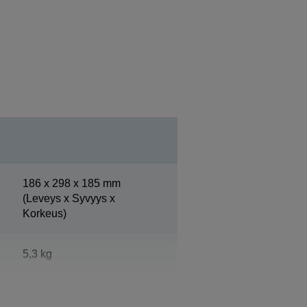
186‎ x 298 x 185 mm
(Leveys x Syvyys x
Korkeus)
5,3 kg
Epson Dark Grey