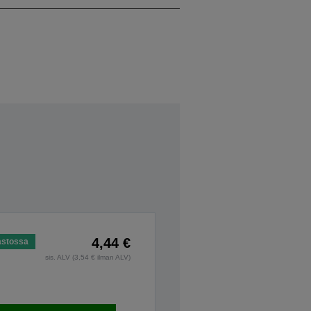
4,44 €
astossa
sis. ALV (3,54 € ilman ALV)