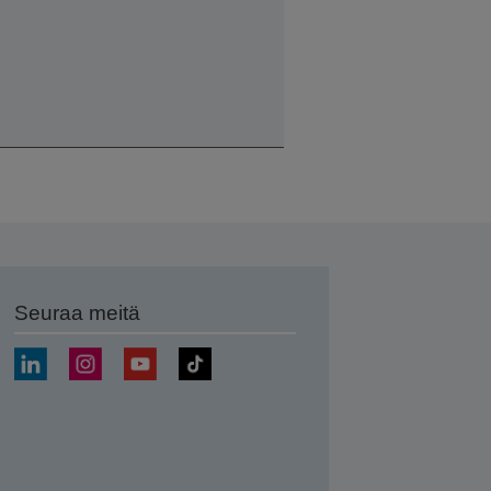
Seuraa meitä
ä