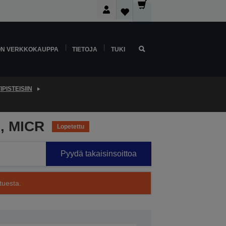
ON VERKKOKAUPPA
TIETOJA
TUKI
PISTEISIIN
, MICR
Lopetettu
Pyydä takaisinsoittoa
tuesta.