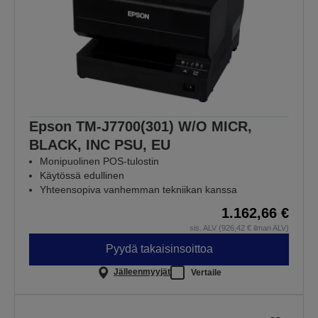
Epson TM-J7700(301) W/O MICR,
BLACK, INC PSU, EU
Monipuolinen POS-tulostin
Käytössä edullinen
Yhteensopiva vanhemman tekniikan kanssa
1.162,66 €
sis. ALV (926,42 € ilman ALV)
Pyydä takaisinsoittoa
Jälleenmyyjät
Vertaile