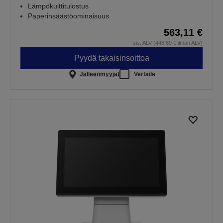
Lämpökuittitulostus
Paperinsäästöominaisuus
563,11 €
sis. ALV (448,69 € ilman ALV)
Pyydä takaisinsoittoa
Jälleenmyyjät
Vertaile