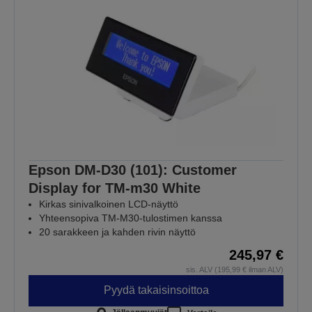
Epson DM-D30 (101): Customer
Display for TM-m30 White
Kirkas sinivalkoinen LCD-näyttö
Yhteensopiva TM-M30-tulostimen kanssa
20 sarakkeen ja kahden rivin näyttö
245,97 €
sis. ALV (195,99 € ilman ALV)
Pyydä takaisinsoittoa