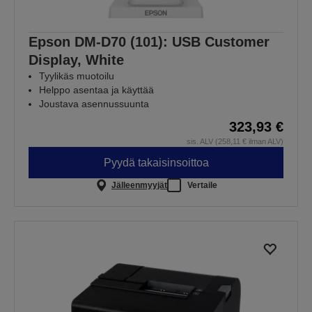
Epson DM-D70 (101): USB Customer
Display, White
Tyylikäs muotoilu
Helppo asentaa ja käyttää
Joustava asennussuunta
323,93 €
sis. ALV (258,11 € ilman ALV)
Pyydä takaisinsoittoa
Jälleenmyyjät
Vertaile