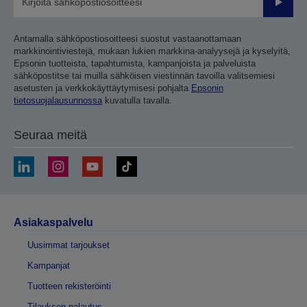
Lähetä
Antamalla sähköpostiosoitteesi suostut vastaanottamaan
markkinointiviestejä, mukaan lukien markkina-analyysejä ja kyselyitä,
Epsonin tuotteista, tapahtumista, kampanjoista ja palveluista
sähköpostitse tai muilla sähköisen viestinnän tavoilla valitsemiesi
asetusten ja verkkokäyttäytymisesi pohjalta
Epsonin
tietosuojalausunnossa
kuvatulla tavalla.
Seuraa meitä
Asiakaspalvelu
Uusimmat tarjoukset
Kampanjat
Tuotteen rekisteröinti
Tilauksen palautus