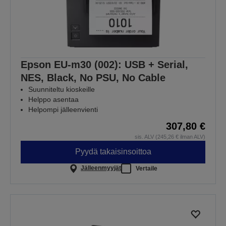
Epson EU-m30 (002): USB + Serial,
NES, Black, No PSU, No Cable
Suunniteltu kioskeille
Helppo asentaa
Helpompi jälleenvienti
307,80 €
sis. ALV (245,26 € ilman ALV)
Pyydä takaisinsoittoa
Jälleenmyyjät
Vertaile