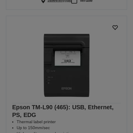
Jälleenmyyjät
Vertaile
Epson TM-L90 (465): USB, Ethernet,
PS, EDG
Thermal label printer
Up to 150mm/sec