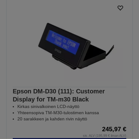
Epson DM-D30 (111): Customer
Display for TM-m30 Black
Kirkas sinivalkoinen LCD-näyttö
Yhteensopiva TM-M30-tulostimen kanssa
20 sarakkeen ja kahden rivin näyttö
245,97 €
sis. ALV (195,99 € ilman ALV)