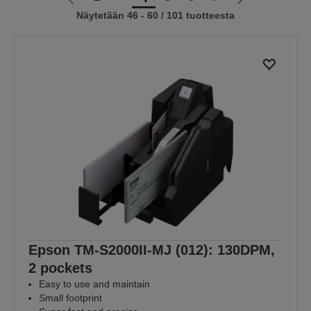
Siirry
Siirry
Näytetään 46 - 60 / 101 tuotteesta
edelliselle
seuraavalle
sivulle
sivulle
Epson TM-S2000II-MJ (012): 130DPM,
2 pockets
Easy to use and maintain
Small footprint