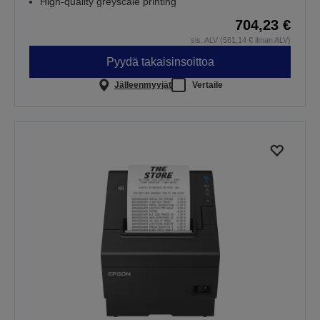
High-quality greyscale printing
704,23 €
sis. ALV (561,14 € ilman ALV)
Pyydä takaisinsoittoa
Jälleenmyyjät
Vertaile