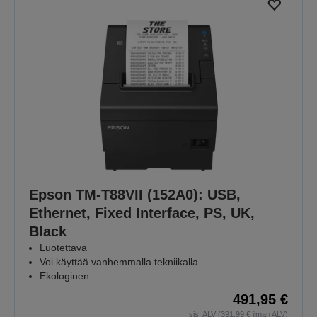
Epson TM-T88VII (152A0): USB,
Ethernet, Fixed Interface, PS, UK,
Black
Luotettava
Voi käyttää vanhemmalla tekniikalla
Ekologinen
491,95 €
sis. ALV (391,99 € ilman ALV)