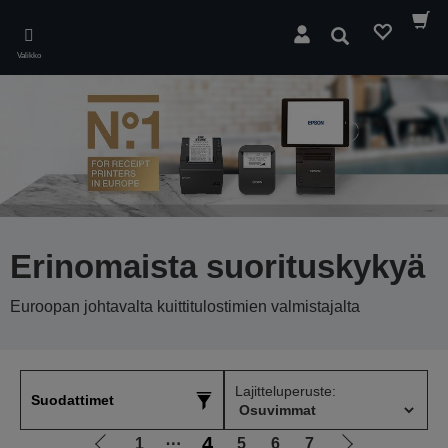
Skip
to
Hae
main
Valikko
content
Erinomaista suorituskykyä
Euroopan johtavalta kuittitulostimien valmistajalta
Lajitteluperuste:
Suodattimet
4
1
⋯
5
6
7