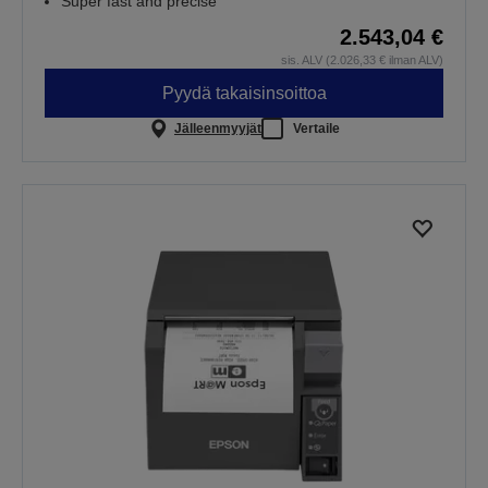
Super fast and precise
2.543,04 €
sis. ALV (2.026,33 € ilman ALV)
Pyydä takaisinsoittoa
Jälleenmyyjät
Vertaile