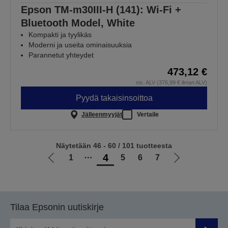
Epson TM-m30III-H (141): Wi-Fi +
Bluetooth Model, White
Kompakti ja tyylikäs
Moderni ja useita ominaisuuksia
Parannetut yhteydet
473,12 €
sis. ALV (376,99 € ilman ALV)
Pyydä takaisinsoittoa
Jälleenmyyjät
Vertaile
Näytetään 46 - 60 / 101 tuotteesta
4
1
⋯
5
6
7
Siirry
Siirry
edelliselle
seuraavalle
sivulle
sivulle
Tilaa Epsonin uutiskirje