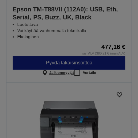
Epson TM-T88VII (112A0): USB, Eth,
Serial, PS, Buzz, UK, Black
Luotettava
Voi käyttää vanhemmalla tekniikalla
Ekologinen
477,16 €
sis. ALV (380,21 € ilman ALV)
Pyydä takaisinsoittoa
Jälleenmyyjät
Vertaile