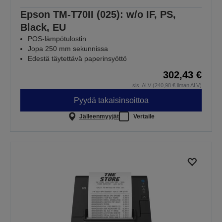
Epson TM-T70II (025): w/o IF, PS,
Black, EU
POS-lämpötulostin
Jopa 250 mm sekunnissa
Edestä täytettävä paperinsyöttö
302,43 €
sis. ALV (240,98 € ilman ALV)
Pyydä takaisinsoittoa
Jälleenmyyjät
Vertaile