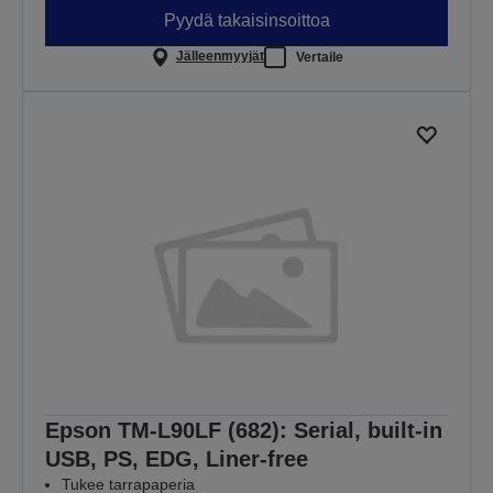
Pyydä takaisinsoittoa
Jälleenmyyjät
Vertaile
Epson TM-L90LF (682): Serial, built-in
USB, PS, EDG, Liner-free
Tukee tarrapaperia