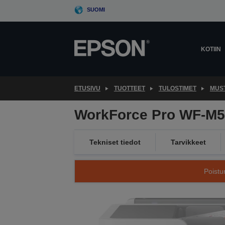
Skip
SUOMI
to
main
content
KOTIIN
ETUSIVU
TUOTTEET
TULOSTIMET
MUS
WorkForce Pro WF-M
Tekniset tiedot
Tarvikkeet
Poistu