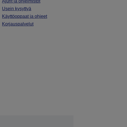
Ajurit ja ohjelmistot
Usein kysyttyä
Käyttöoppaat ja ohjeet
Korjauspalvelut