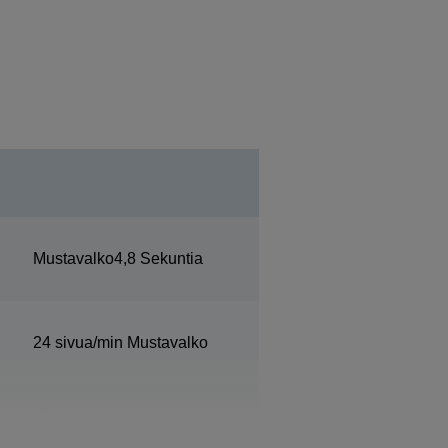
Mustavalko4,8 Sekuntia
24 sivua/min Mustavalko
15 A4, sivua/min
Mustavalko