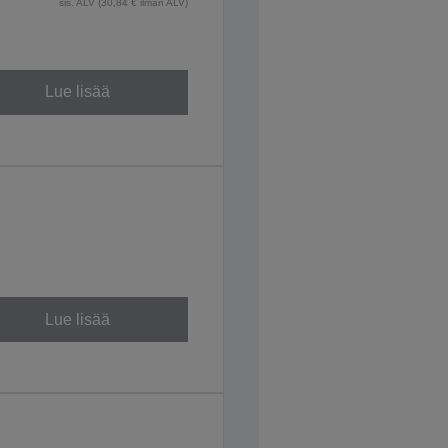
sis. ALV (30,84 € ilman ALV)
Lue lisää
Lue lisää