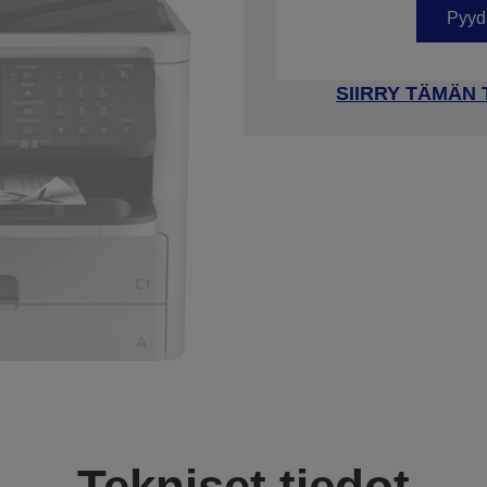
Pyydä
SIIRRY TÄMÄN
Tekniset tiedot