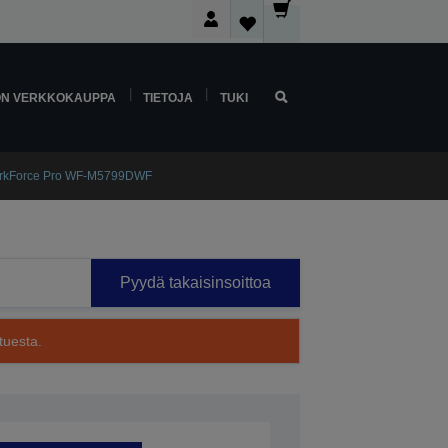
ON VERKKOKAUPPA
TIETOJA
TUKI
rkForce Pro WF-M5799DWF
Pyydä takaisinsoittoa
tuesta.