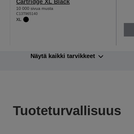
Cartridge XL Black
10 000 sivua musta
C13T965140
XL
Näytä kaikki tarvikkeet
Tuoteturvallisuus