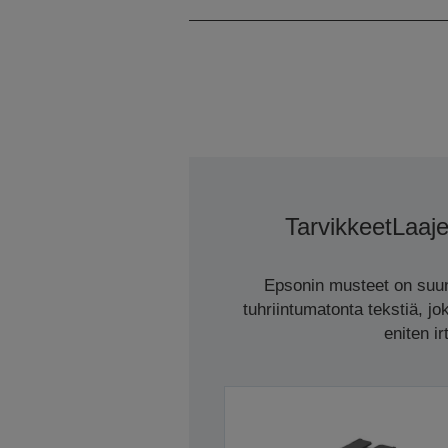
Tarvikkeet
Laaj
Epsonin musteet on suunn
tuhriintumatonta tekstiä, jo
eniten i