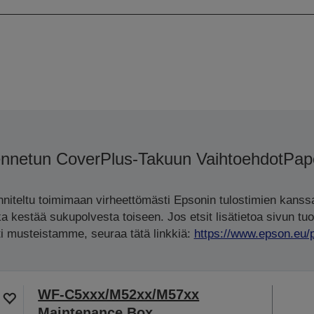
ennetun CoverPlus-Takuun Vaihtoehdot
Pap
iteltu toimimaan virheettömästi Epsonin tulostimien kanssa
ka kestää sukupolvesta toiseen. Jos etsit lisätietoa sivun tuo
rti musteistamme, seuraa tätä linkkiä:
https://www.epson.eu/
WF-C5xxx/M52xx/M57xx
Maintenance Box