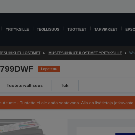
YRITYKSILLE
TEOLLISUUS
TUOTTEET
TARVIKKEET
EPS
TESUIHKUTULOSTIMET
MUSTESUIHKUTULOSTIMET YRITYKSILLE
Wo
5799DWF
Lopetettu
Tuoteturvallisuus
Tuki
nut tuote - Tuotetta ei ole enää saatavana. Alla on lisätietoja jatkuvasta 
Tuotenumero: C11CG04401