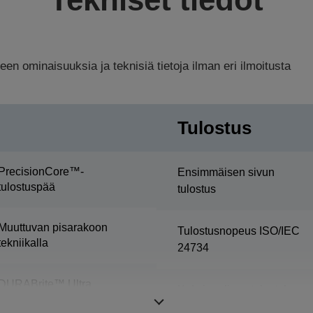
n ominaisuuksia ja teknisiä tietoja ilman eri ilmoitusta
Tulostus
PrecisionCore™-
Ensimmäisen sivun
tulostuspää
tulostus
Muuttuvan pisarakoon
Tulostusnopeus ISO/IEC
tekniikalla
24734
DURABrite™ Ultra
Kaksipuolisen tulostuksen
nopeus ISO/IEC