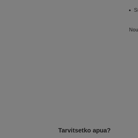
S
Noud
Tarvitsetko apua?