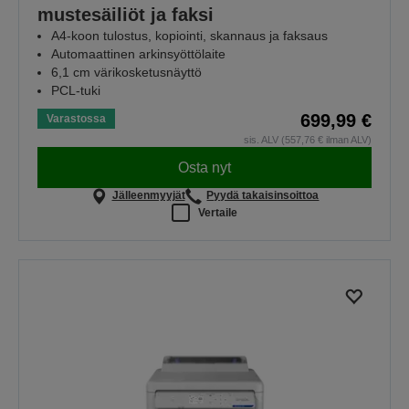
mustesäiliöt ja faksi
A4-koon tulostus, kopiointi, skannaus ja faksaus
Automaattinen arkinsyöttölaite
6,1 cm värikosketusnäyttö
PCL-tuki
699,99 €
Varastossa
sis. ALV (557,76 € ilman ALV)
Osta nyt
Jälleenmyyjät
Pyydä takaisinsoittoa
Vertaile