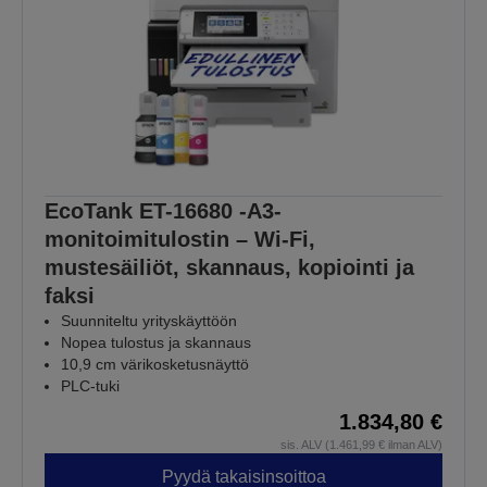
EcoTank ET-16680 -A3-
monitoimitulostin – Wi-Fi,
mustesäiliöt, skannaus, kopiointi ja
faksi
Suunniteltu yrityskäyttöön
Nopea tulostus ja skannaus
10,9 cm värikosketusnäyttö
PLC-tuki
1.834,80 €
sis. ALV (1.461,99 € ilman ALV)
Pyydä takaisinsoittoa