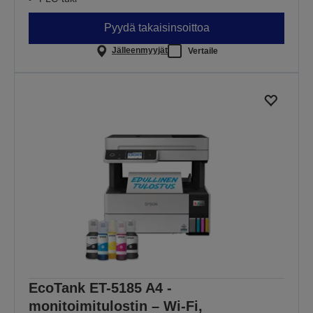
Pyydä takaisinsoittoa
Jälleenmyyjät
Vertaile
EcoTank ET-5185 A4 -
monitoimitulostin – Wi-Fi,