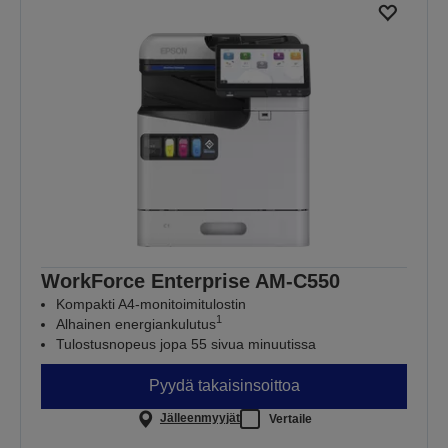
WorkForce Enterprise​ AM-C550
Kompakti A4-monitoimitulostin
1
Alhainen energiankulutus
Tulostusnopeus jopa 55 sivua minuutissa
Pyydä takaisinsoittoa
Jälleenmyyjät
Vertaile