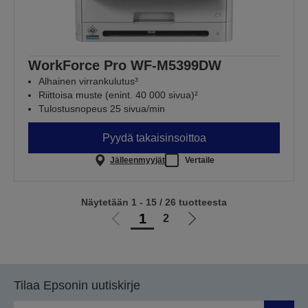
WorkForce Pro WF-M5399DW
Alhainen virrankulutus³
Riittoisa muste (enint. 40 000 sivua)²
Tulostusnopeus 25 sivua/min
Pyydä takaisinsoittoa
Jälleenmyyjät
Vertaile
Näytetään 1 - 15 / 26 tuotteesta
1
2
Siirry
Siirry
edelliselle
seuraavalle
sivulle
sivulle
Tilaa Epsonin uutiskirje