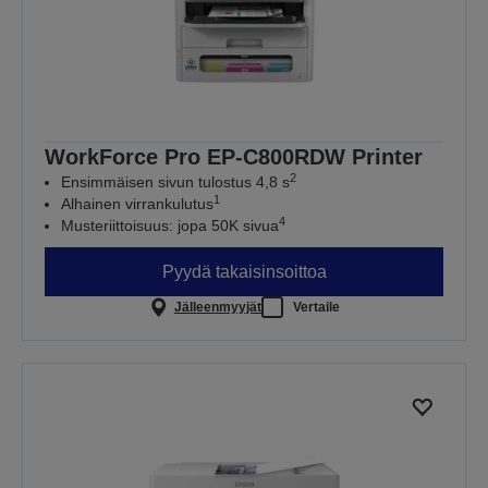
WorkForce Pro EP-C800RDW Printer
2
Ensimmäisen sivun tulostus 4,8 s
1
Alhainen virrankulutus
4
Musteriittoisuus: jopa 50K sivua
Pyydä takaisinsoittoa
Jälleenmyyjät
Vertaile