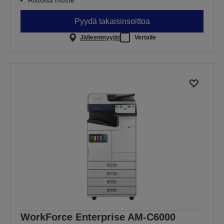
Riittoisa muste
Pyydä takaisinsoittoa
Jälleenmyyjät
Vertaile
WorkForce Enterprise AM-C6000