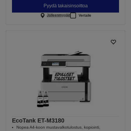
Pyydä takaisinsoittoa
Jälleenmyyjät
Vertaile
EcoTank ET-M3180
Nopea A4-koon mustavalkotulostus, kopiointi,