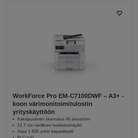
WorkForce Pro EM-C7100DWF – A3+ -
koon värimonitoimitulostin
yrityskäyttöön
Kaksipuolinen skannaus 45 sivua/min
12,7 cm värillinen kosketusnäyttö
Jopa 1 835 arkin kapasiteetti
PLC-tuki