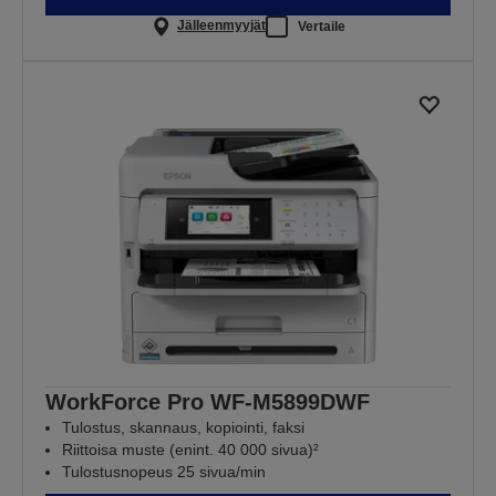
Jälleenmyyjät
Vertaile
WorkForce Pro WF-M5899DWF
Tulostus, skannaus, kopiointi, faksi
Riittoisa muste (enint. 40 000 sivua)²
Tulostusnopeus 25 sivua/min