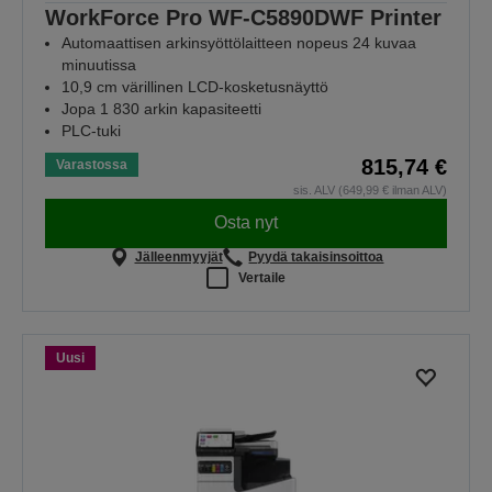
WorkForce Pro WF-C5890DWF Printer
Automaattisen arkinsyöttölaitteen nopeus 24 kuvaa
minuutissa
10,9 cm värillinen LCD-kosketusnäyttö
Jopa 1 830 arkin kapasiteetti
PLC-tuki
815,74 €
Varastossa
sis. ALV (649,99 € ilman ALV)
Osta nyt
Jälleenmyyjät
Pyydä takaisinsoittoa
Vertaile
Uusi