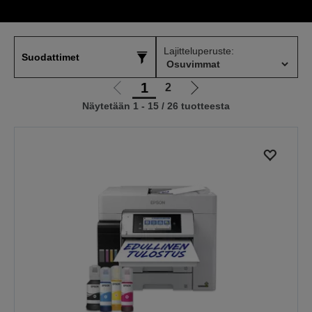
Lajitteluperuste:
Suodattimet
1
2
Siirry
Siirry
Näytetään 1 - 15 / 26 tuotteesta
edelliselle
seuraavalle
sivulle
sivulle