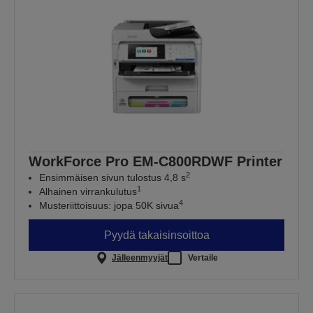
WorkForce Pro EM-C800RDWF Printer
2
Ensimmäisen sivun tulostus 4,8 s
1
Alhainen virrankulutus
4
Musteriittoisuus: jopa 50K sivua
Pyydä takaisinsoittoa
Jälleenmyyjät
Vertaile