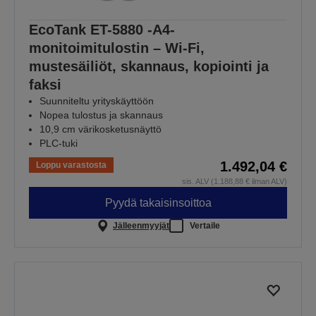
EcoTank ET-5880 -A4-
monitoimitulostin – Wi-Fi,
mustesäiliöt, skannaus, kopiointi ja
faksi
Suunniteltu yrityskäyttöön
Nopea tulostus ja skannaus
10,9 cm värikosketusnäyttö
PLC-tuki
1.492,04 €
Loppu varastosta
sis. ALV (1.188,88 € ilman ALV)
Pyydä takaisinsoittoa
Jälleenmyyjät
Vertaile