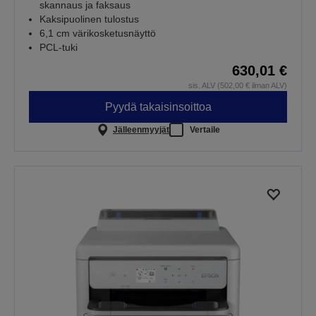
skannaus ja faksaus
Kaksipuolinen tulostus
6,1 cm värikosketusnäyttö
PCL-tuki
630,01 €
sis. ALV (502,00 € ilman ALV)
Pyydä takaisinsoittoa
Jälleenmyyjät
Vertaile