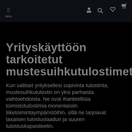
Skip
to
Hae
main
Valikko
content
Yrityskäyttöön
tarkoitetut
mustesuihkutulostime
Kun valitset yrityksellesi sopivinta tulostinta,
mustesuihkutulostin on yksi parhaista
vaihtoehdoista. Ne ovat ihanteellisia
toimistotulostimia monenlaisiin
liiketoimintaympäristöihin, sillä ne tarjoavat
tasaisen tulostuslaadun ja suuren
tulostuskapasiteetin.