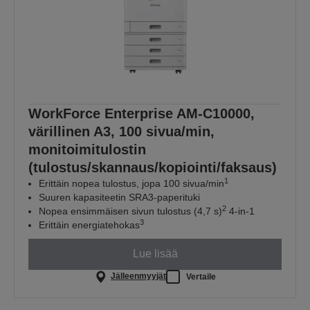
WorkForce Enterprise AM-C10000,
värillinen A3, 100 sivua/min,
monitoimitulostin
(tulostus/skannaus/kopiointi/faksaus)
1
Erittäin nopea tulostus, jopa 100 sivua/min
Suuren kapasiteetin SRA3-paperituki
2
Nopea ensimmäisen sivun tulostus (4,7 s)
4-in-1
3
Erittäin energiatehokas
Lue lisää
Jälleenmyyjät
Vertaile