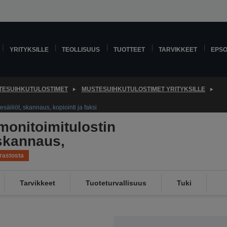
YRITYKSILLE
TEOLLISUUS
TUOTTEET
TARVIKKEET
EPS
TESUIHKUTULOSTIMET
MUSTESUIHKUTULOSTIMET YRITYKSILLE
äiliöt, skannaus, kopiointi ja faksi
onitoimitulostin
 skannaus,
rastosta
Tarvikkeet
Tuoteturvallisuus
Tuki