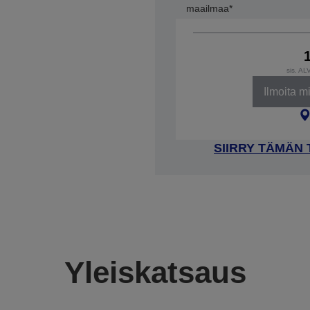
maailmaa*
sis. AL
Ilmoita m
SIIRRY TÄMÄN
Yleiskatsaus