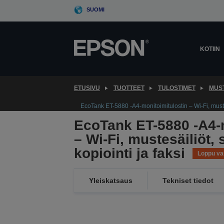
Skip
SUOMI
to
main
content
KOTIIN
ETUSIVU
TUOTTEET
TULOSTIMET
MUS
EcoTank ET-5880 -A4-monitoimitulostin – Wi-Fi, mustes
EcoTank ET-5880 -A4-m
– Wi-Fi, mustesäiliöt,
kopiointi ja faksi
Loppu va
Yleiskatsaus
Tekniset tiedot