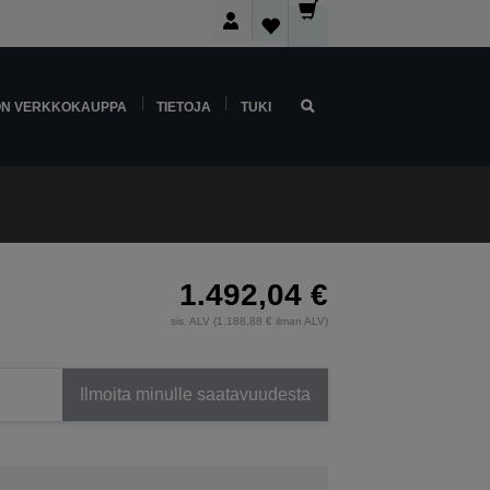
ON VERKKOKAUPPA
TIETOJA
TUKI
1.492,04 €
sis. ALV (1.188,88 € ilman ALV)
Ilmoita minulle saatavuudesta