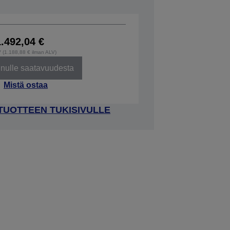
1.492,04 €
V (1.188,88 € ilman ALV)
inulle saatavuudesta
Mistä ostaa
 TUOTTEEN TUKISIVULLE