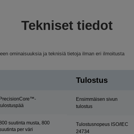
Tekniset tiedot
n ominaisuuksia ja teknisiä tietoja ilman eri ilmoitusta
Tulostus
PrecisionCore™-
Ensimmäisen sivun
tulostuspää
tulostus
800 suutinta musta, 800
Tulostusnopeus ISO/IEC
suutinta per väri
24734