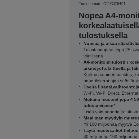
Tuotenumero: C11CJ28401
Nopea A4-monit
korkealaatuisella
tulostuksella
Nopeaa ja aikaa säästävää
Tulostusnopeus jopa 25 sivu
värillisenä
A4-monitoimitulostin kosk
arkinsyöttölaitteella ja fak
Korkealaatuinen tulostus, kop
paperilokerot ajan säästäm
Useita liitäntävaihtoehto
Wi-Fi, Wi-Fi Direct, Ethernet 
Mukana musteet jopa 4 500
tulostamiseen*
Lisää vain paperia ja tulosta 
Maailman myydyin mustesä
Yli 100 miljoonaa myytyä Ec
Täytä mustesäiliöt helpos
80 miljoonaa 100 miljoonaa 