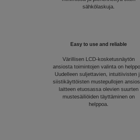
sähkölaskuja.
Easy to use and reliable
Värillisen LCD-kosketusnäytön
ansiosta toimintojen valinta on helpp
Uudelleen suljettavien, intuitiivisten 
siistikäyttöisten mustepullojen ansios
laitteen etuosassa olevien suurten
mustesäiliöiden täyttäminen on
helppoa.