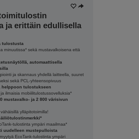
oimitulostin
 ja erittäin edullisella
 tulostusta
a minuutissa* sekä mustavalkoisena että
etusnäytöllä, automaattisella
silla
iointi ja skannaus yhdellä laitteella, suuret
iseksi sekä PCL-yhteensopivuus
ja helppoon tulostukseen
ja ilmaisia mobiilitulostussovelluksia*
 mustavalko- ja 2 800 värisivun
vähäisillä ylläpitotoimilla!
iliötulostinmerkki*
oTank-tulostinta ympäri maailmaa*
ti uudelleen mustepulloista
myytyä EcoTank-tulostinta ympäri