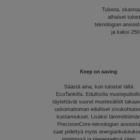
Tulosta, skannaa
alhaiset tulo
teknologian ansiost
ja kaksi 250
Keep on saving
Säästä aina, kun tulostat tällä
EcoTankilla. Edullisilla mustepulloill
täytettävät suuret mustesäiliöt takaa
uskomattoman edulliset sivukohtais
kustannukset. Lisäksi lämmöttömä
PrecisionCore-teknologian ansiost
saat pidettyä myös energiankulutuks
minimissä ja pienennettyä siten