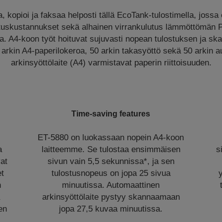
, kopioi ja faksaa helposti tällä EcoTank-tulostimella, jossa o
stuskustannukset sekä alhainen virrankulutus lämmöttömän 
a. A4-koon työt hoituvat sujuvasti nopean tulostuksen ja s
 arkin A4-paperilokeroa, 50 arkin takasyöttö sekä 50 arkin 
arkinsyöttölaite (A4) varmistavat paperin riittoisuuden.
Time-saving features
ET-5880 on luokassaan nopein A4-koon
a
laitteemme. Se tulostaa ensimmäisen
s
vat
sivun vain 5,5 sekunnissa*, ja sen
et
tulostusnopeus on jopa 25 sivua
n
minuutissa. Automaattinen
a
arkinsyöttölaite pystyy skannaamaan
en
jopa 27,5 kuvaa minuutissa.