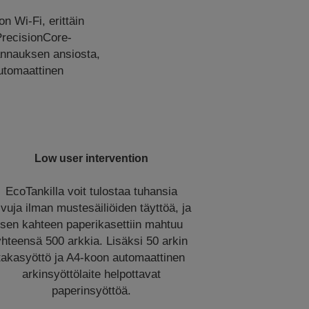
n Wi-Fi, erittäin
PrecisionCore-
kannauksen ansiosta,
automaattinen
Low user intervention
EcoTankilla voit tulostaa tuhansia
ivuja ilman mustesäiliöiden täyttöä, ja
sen kahteen paperikasettiin mahtuu
yhteensä 500 arkkia. Lisäksi 50 arkin
takasyöttö ja A4-koon automaattinen
arkinsyöttölaite helpottavat
paperinsyöttöä.