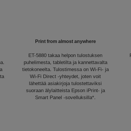
Print from almost anywhere
ET-5880 takaa helpon tulostuksen
oa.
puhelimesta, tabletilta ja kannettavalta
ja
tietokoneelta. Tulostimessa on Wi-Fi- ja
ta
Wi-Fi Direct -yhteydet, joten voit
lähettää asiakirjoja tulostettaviksi
suoraan älylaitteista Epson iPrint- ja
Smart Panel -sovelluksilla*.