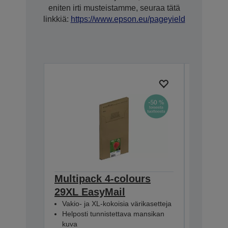
eniten irti musteistamme, seuraa tätä
linkkiä:
https://www.epson.eu/pageyield
Multipack 4-colours
Multip
29XL EasyMail
EasyMa
Vakio- ja XL-kokoisia värikasetteja
Vakio- j
Helposti tunnistettava mansikan
Helpost
kuva
kuva