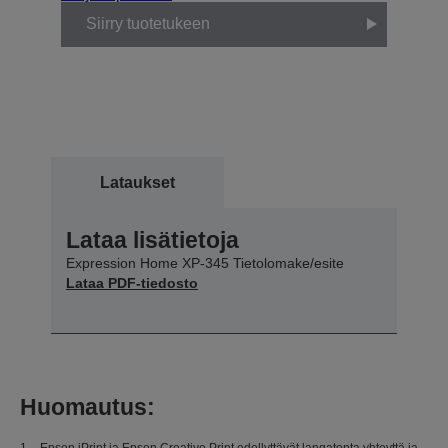
Siirry tuotetukeen
Lataukset
Lataa lisätietoja
Expression Home XP-345 Tietolomake/esite
Lataa PDF-tiedosto
Huomautus:
1 – Epson iPrint ja Epson Creative Print edellyttävät langatonta yhteyttä ja