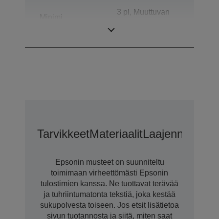
3 pl, Muuttuvan
Minimi
pisarakoon
pisarakoko
tekniikalla
Tarvikkeet
Materiaalit
Laajennetun C
Epsonin musteet on suunniteltu
toimimaan virheettömästi Epsonin
tulostimien kanssa. Ne tuottavat terävää
ja tuhriintumatonta tekstiä, joka kestää
sukupolvesta toiseen. Jos etsit lisätietoa
sivun tuotannosta ja siitä, miten saat