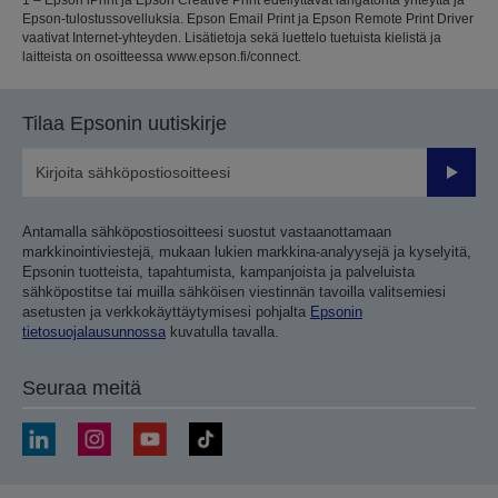
Epson-tulostussovelluksia. Epson Email Print ja Epson Remote Print Driver
vaativat Internet-yhteyden. Lisätietoja sekä luettelo tuetuista kielistä ja
laitteista on osoitteessa www.epson.fi/connect.
Tilaa Epsonin uutiskirje
Lähetä
Antamalla sähköpostiosoitteesi suostut vastaanottamaan
markkinointiviestejä, mukaan lukien markkina-analyysejä ja kyselyitä,
Epsonin tuotteista, tapahtumista, kampanjoista ja palveluista
sähköpostitse tai muilla sähköisen viestinnän tavoilla valitsemiesi
asetusten ja verkkokäyttäytymisesi pohjalta
Epsonin
tietosuojalausunnossa
kuvatulla tavalla.
Seuraa meitä