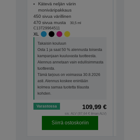
Kätevä neljän värin
Kätevä 
moniväripakkaus
monivär
450 sivua värillinen
175 sivua
470 sivua musta
180 sivua 
30,5 ml
C13T29964511
C13T29864
XL
STANDA
Takaisin kouluun
Takaisin 
Osta 1 ja saat 50 % alennusta toisesta
Osta 1 ja
kampanjaan kuuluvasta tuotteesta.
kampanjaa
Alennus annetaan vain edullisimmasta
Alennus 
tuotteesta.
tuotteesta
Tämä tarjous on voimassa 30.8.2026
Tämä tar
asti. Alennus koskee enintään
asti. Ale
kolmea samaa tuotetta tilausta
kolmea sa
kohden.
kohden.
109,99 €
Varastossa
Varastos
sis. ALV (87,64 € ilman ALV)
Siirrä ostoskoriin
S