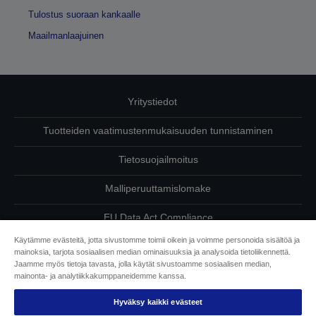
Tulostus suoraan kankaalle
Maailmanlaajuinen
Yritystiedot
Tuotteiden vaatimustenmukaisuuden tunnistaminen
Tietosuojailmoitus
Malliperuuttamislomake
EU Data Act Compliance
Käytämme evästeitä, jotta sivustomme toimii oikein ja voimme personoida sisältöä ja
Ota meihin yhteyttä omista tiedoistasi
mainoksia, tarjota sosiaalisen median ominaisuuksia ja analysoida tietoliikennettä.
Jaamme myös tietoja tavasta, jolla käytät sivustoamme sosiaalisen median,
Tietoa evästeistä
mainonta- ja analytiikkakumppaneidemme kanssa.
Hyväksy kaikki evästeet
Epson on sitoutunut saavutettavuuteen