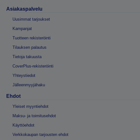
Asiakaspalvelu
Uusimmat tarjoukset
Kampanjat
Tuotteen rekisteröinti
Tilauksen palautus
Tietoja takuusta
CoverPlus-rekisteröinti
Yhteystiedot
Jälleenmyyjähaku
Ehdot
Yleiset myyntiehdot
Maksu- ja toimitusehdot
Käyttöehdot
Verkkokaupan tarjousten ehdot