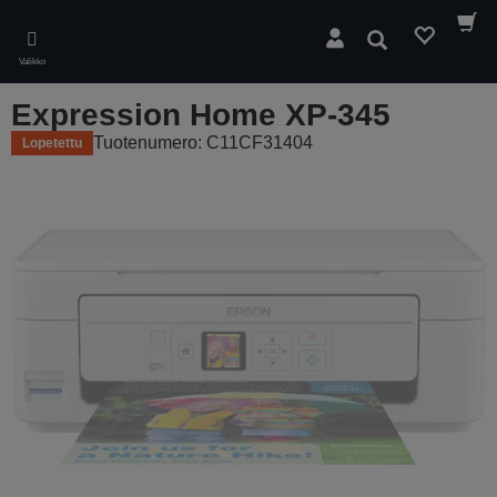
Skip
to
Hae
main
Valikko
content
Expression Home XP-345
Tuotenumero: C11CF31404
Lopetettu