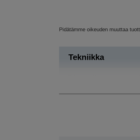
Pidätämme oikeuden muuttaa tuottee
Tekniikka
Tulostustarkkuus