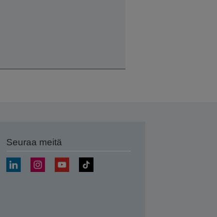
Seuraa meitä
ä