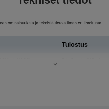
n ominaisuuksia ja teknisiä tietoja ilman eri ilmoitusta
Tulostus
5.760 x 1.440 DPI
Print Speeds (CAD A1
page size)