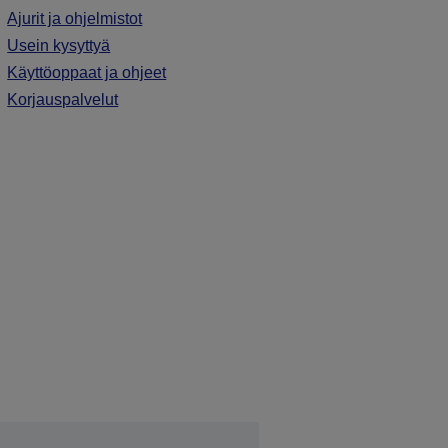
Ajurit ja ohjelmistot
Usein kysyttyä
Käyttöoppaat ja ohjeet
Korjauspalvelut