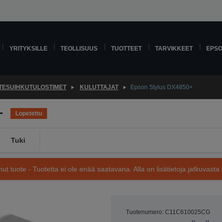
YRITYKSILLE
TEOLLISUUS
TUOTTEET
TARVIKKEET
EPS
TESUIHKUTULOSTIMET
KULUTTAJAT
Epson Stylus DX4850+
+
Lopetettu
Tuki
nut tuote - Tuotetta ei ole enää saatavana. Alla on lisätietoja jatkuvasta 
Tuotenumero: C11C610025CG