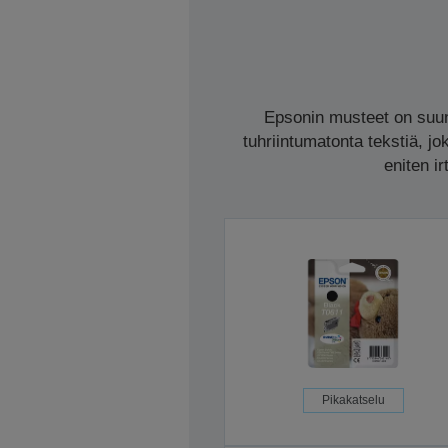
Epsonin musteet on suunn
tuhriintumatonta tekstiä, jo
eniten i
Pikakatselu