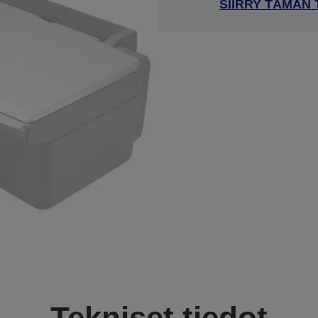
SIIRRY TÄMÄN
Tekniset tiedot