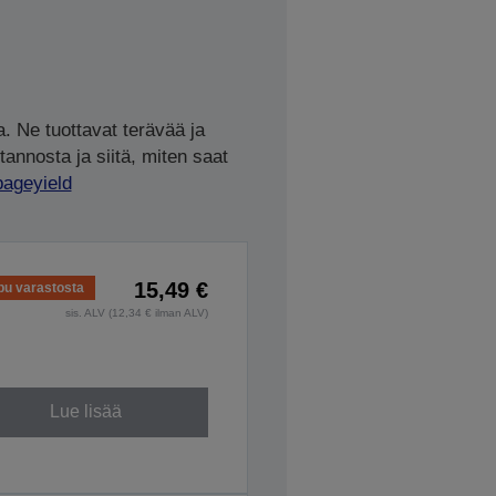
. Ne tuottavat terävää ja
tannosta ja siitä, miten saat
pageyield
15,49 €
pu varastosta
sis. ALV (12,34 € ilman ALV)
Lue lisää