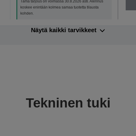
Tämä tarjous on voimassa 30.8.2026 asti. Alennus
koskee enintään kolmea samaa tuotetta tilausta
kohden.
Näytä kaikki tarvikkeet
Tekninen tuki