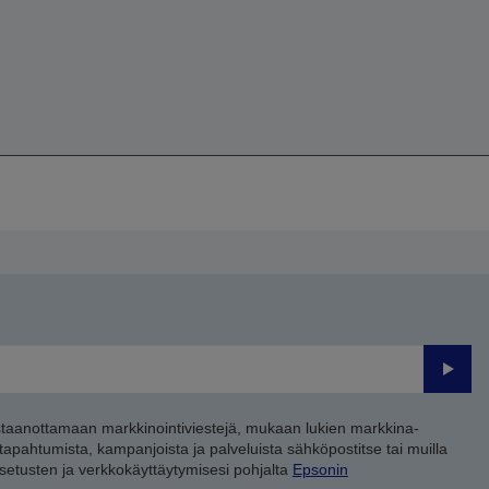
Lähet
staanottamaan markkinointiviestejä, mukaan lukien markkina-
 tapahtumista, kampanjoista ja palveluista sähköpostitse tai muilla
asetusten ja verkkokäyttäytymisesi pohjalta
Epsonin