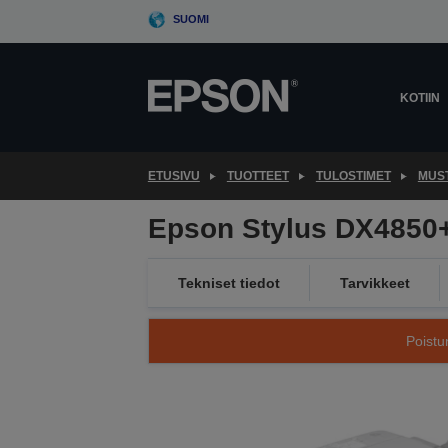
Skip
SUOMI
to
main
content
KOTIIN
ETUSIVU
TUOTTEET
TULOSTIMET
MUS
Epson Stylus DX4850
Tekniset tiedot
Tarvikkeet
Poistu