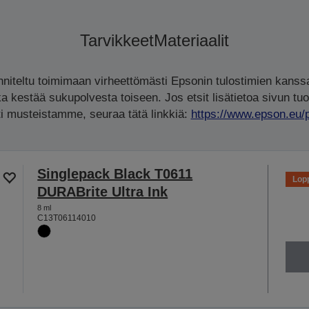
Tarvikkeet
Materiaalit
iteltu toimimaan virheettömästi Epsonin tulostimien kanssa
ka kestää sukupolvesta toiseen. Jos etsit lisätietoa sivun tuo
rti musteistamme, seuraa tätä linkkiä:
https://www.epson.eu/
Singlepack Black T0611
Lop
DURABrite Ultra Ink
8 ml
C13T06114010