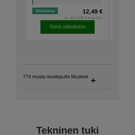
12,49 €
Varastossa
Varastos
sis. ALV (9,95 € ilman ALV)
Siirrä ostoskoriin
S
774 musta mustepullo Musteet
Tekninen tuki