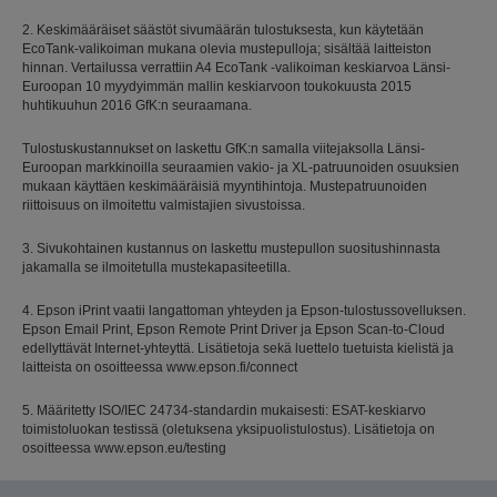
2. Keskimääräiset säästöt sivumäärän tulostuksesta, kun käytetään
EcoTank-valikoiman mukana olevia mustepulloja; sisältää laitteiston
hinnan. Vertailussa verrattiin A4 EcoTank -valikoiman keskiarvoa Länsi-
Euroopan 10 myydyimmän mallin keskiarvoon toukokuusta 2015
huhtikuuhun 2016 GfK:n seuraamana.
Tulostuskustannukset on laskettu GfK:n samalla viitejaksolla Länsi-
Euroopan markkinoilla seuraamien vakio- ja XL-patruunoiden osuuksien
mukaan käyttäen keskimääräisiä myyntihintoja. Mustepatruunoiden
riittoisuus on ilmoitettu valmistajien sivustoissa.
3. Sivukohtainen kustannus on laskettu mustepullon suositushinnasta
jakamalla se ilmoitetulla mustekapasiteetilla.
4. Epson iPrint vaatii langattoman yhteyden ja Epson-tulostussovelluksen.
Epson Email Print, Epson Remote Print Driver ja Epson Scan-to-Cloud
edellyttävät Internet-yhteyttä. Lisätietoja sekä luettelo tuetuista kielistä ja
laitteista on osoitteessa www.epson.fi/connect
5. Määritetty ISO/IEC 24734-standardin mukaisesti: ESAT-keskiarvo
toimistoluokan testissä (oletuksena yksipuolistulostus). Lisätietoja on
osoitteessa www.epson.eu/testing