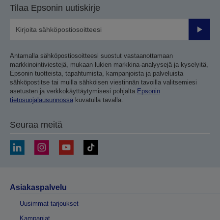
Tilaa Epsonin uutiskirje
Lähetä
Antamalla sähköpostiosoitteesi suostut vastaanottamaan
markkinointiviestejä, mukaan lukien markkina-analyysejä ja kyselyitä,
Epsonin tuotteista, tapahtumista, kampanjoista ja palveluista
sähköpostitse tai muilla sähköisen viestinnän tavoilla valitsemiesi
asetusten ja verkkokäyttäytymisesi pohjalta
Epsonin
tietosuojalausunnossa
kuvatulla tavalla.
Seuraa meitä
Asiakaspalvelu
Uusimmat tarjoukset
Kampanjat