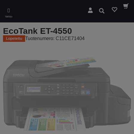
Skip
to
Hae
main
Valikko
content
EcoTank ET-4550
Tuotenumero: C11CE71404
Lopetettu