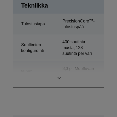
Tekniikka
PrecisionCore™-
Tulostustapa
tulostuspää
400 suutinta
Suuttimien
musta, 128
konfigurointi
suutinta per väri
3,3 pl, Muuttuvan
Minimi
pisarakoon
pisarakoko
tekniikalla