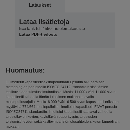
Lataukset
Lataa lisätietoja
EcoTank ET-4550 Tietolomake/esite
Lataa PDF-tiedosto
Huomautus:
1. Ilmoitetut kapasiteetit ekstrapoloidaan Epsonin alkuperäisen
metodologian perusteella ISO/IEC 24712 -standardin sisältämien
testikuvioiden tulostussimulaatiosta. Musta: 11 000 / väri: 11 000 sivun
kapasiteetti kahdella tämän tulostimen mukana tulevalla
mustepullosarjalla. Musta: 6 000 / väri: 6 500 sivun kapasiteetti erikseen
myytävillä 774/664-mustepulloilla. Ilmoitetut kapasiteetit EIVÄT perustu
ISO/IEC24711-standardiin. Ilmoitetut kapasiteetit saattavat vaihdella
tulostettavien kuvien, käytettävän paperityypin, tulostusten
toistumistiheyden sekä käyttöympäristön olosuhteiden, kuten lämpötilan,
mukaan.