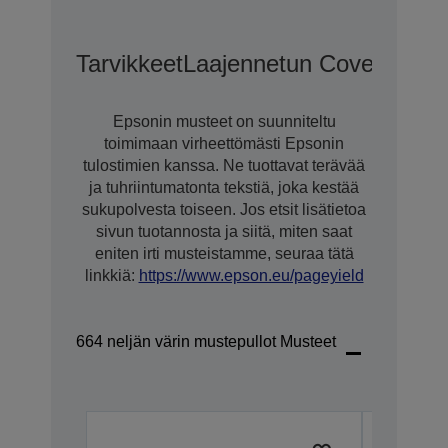
Tarvikkeet
Laajennetun CoverPlus-T
Epsonin musteet on suunniteltu
toimimaan virheettömästi Epsonin
tulostimien kanssa. Ne tuottavat terävää
ja tuhriintumatonta tekstiä, joka kestää
sukupolvesta toiseen. Jos etsit lisätietoa
sivun tuotannosta ja siitä, miten saat
eniten irti musteistamme, seuraa tätä
linkkiä:
https://www.epson.eu/pageyield
664 neljän värin mustepullot Musteet