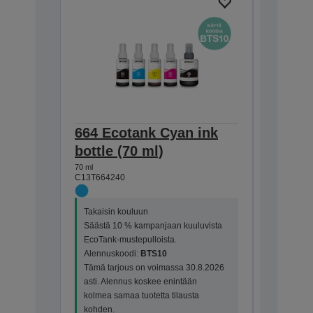
664 Ecotank Cyan ink
664 Ec
bottle (70 ml)
ink bot
70 ml
70 ml
C13T664240
C13T66434
Takaisin kouluun
Takaisin 
Säästä 10 % kampanjaan kuuluvista
Säästä 1
EcoTank-mustepulloista.
EcoTank-
Alennuskoodi:
BTS10
Alennusk
Tämä tarjous on voimassa 30.8.2026
Tämä tar
asti. Alennus koskee enintään
asti. Ale
kolmea samaa tuotetta tilausta
kolmea sa
kohden.
kohden.