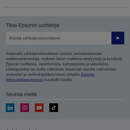
Tilaa Epsonin uutiskirje
Lähetä
Antamalla sähköpostiosoitteesi suostut vastaanottamaan
markkinointiviestejä, mukaan lukien markkina-analyysejä ja kyselyitä,
Epsonin tuotteista, tapahtumista, kampanjoista ja palveluista
sähköpostitse tai muilla sähköisen viestinnän tavoilla valitsemiesi
asetusten ja verkkokäyttäytymisesi pohjalta
Epsonin
tietosuojalausunnossa
kuvatulla tavalla.
Seuraa meitä