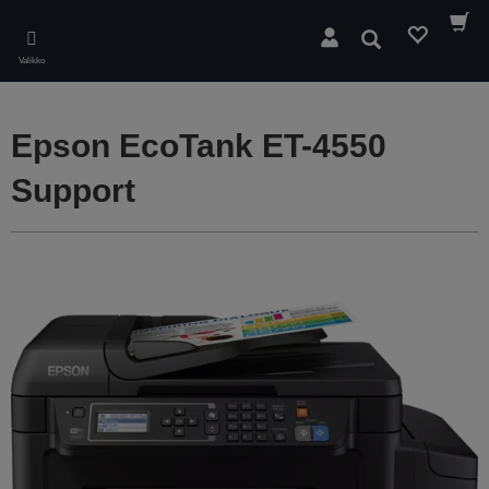
Skip
to
Hae
main
Valikko
content
Epson EcoTank ET-4550
Support