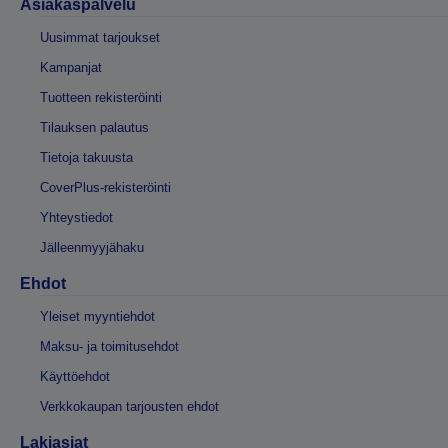
Asiakaspalvelu
Uusimmat tarjoukset
Kampanjat
Tuotteen rekisteröinti
Tilauksen palautus
Tietoja takuusta
CoverPlus-rekisteröinti
Yhteystiedot
Jälleenmyyjähaku
Ehdot
Yleiset myyntiehdot
Maksu- ja toimitusehdot
Käyttöehdot
Verkkokaupan tarjousten ehdot
Lakiasiat