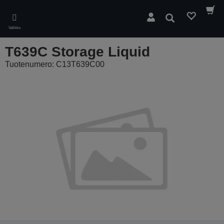
Skip
to
Hae
main
Valikko
content
T639C Storage Liquid
Tuotenumero: C13T639C00