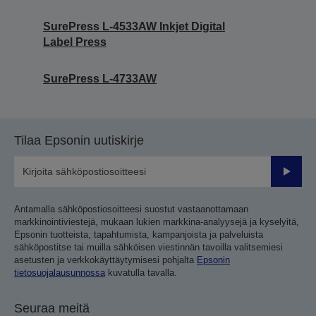
SurePress L-4533AW Inkjet Digital
Label Press
SurePress L-4733AW
Tilaa Epsonin uutiskirje
Lähetä
Antamalla sähköpostiosoitteesi suostut vastaanottamaan
markkinointiviestejä, mukaan lukien markkina-analyysejä ja kyselyitä,
Epsonin tuotteista, tapahtumista, kampanjoista ja palveluista
sähköpostitse tai muilla sähköisen viestinnän tavoilla valitsemiesi
asetusten ja verkkokäyttäytymisesi pohjalta
Epsonin
tietosuojalausunnossa
kuvatulla tavalla.
Seuraa meitä