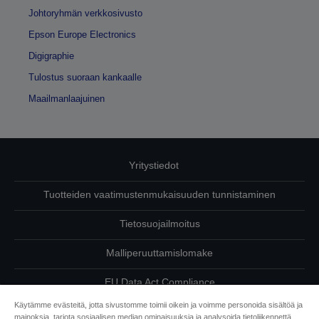
Johtoryhmän verkkosivusto
Epson Europe Electronics
Digigraphie
Tulostus suoraan kankaalle
Maailmanlaajuinen
Yritystiedot
Tuotteiden vaatimustenmukaisuuden tunnistaminen
Tietosuojailmoitus
Malliperuuttamislomake
EU Data Act Compliance
Käytämme evästeitä, jotta sivustomme toimii oikein ja voimme personoida sisältöä ja
Ota meihin yhteyttä omista tiedoistasi
mainoksia, tarjota sosiaalisen median ominaisuuksia ja analysoida tietoliikennettä.