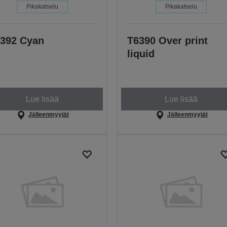
Pikakatselu
Pikakatselu
392 Cyan
T6390 Over print
liquid
Lue lisää
Lue lisää
Jälleenmyyjät
Jälleenmyyjät