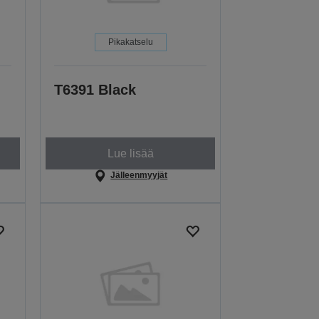
Pikakatselu
T6391 Black
Lue lisää
Jälleenmyyjät