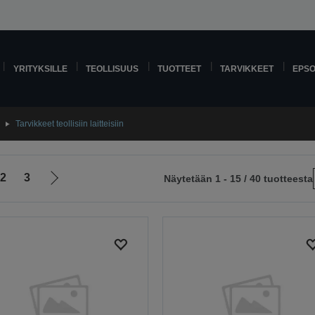
YRITYKSILLE
TEOLLISUUS
TUOTTEET
TARVIKKEET
EPS
Tarvikkeet teollisiin laitteisiin
2
3
Näytetään 1 - 15 / 40 tuotteesta
Siirry
le
seuraavalle
sivulle