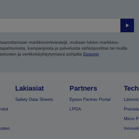
Lähet
staanottamaan markkinointiviestejä, mukaan lukien markkina-
 tapahtumista, kampanjoista ja palveluista sähköpostitse tai muilla
asetusten ja verkkokäyttäytymisesi pohjalta
Epsonin
Lakiasiat
Partners
Tech
Safety Data Sheets
Epson Partner Portal
Lämmöt
hdot
LPGA
Precisi
Micro P
usten
Innovati