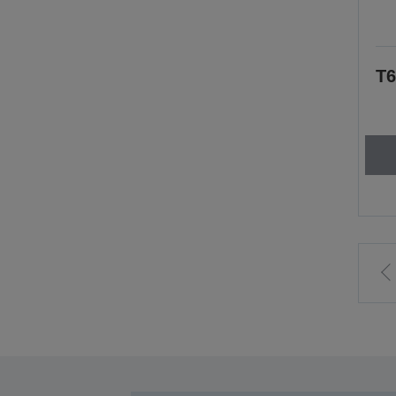
T6
S
e
s