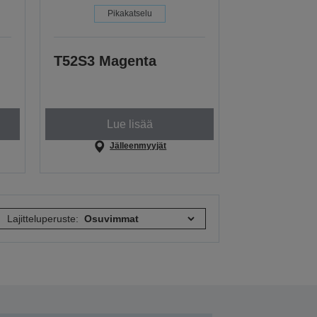
Pikakatselu
T52S3 Magenta
Lue lisää
Jälleenmyyjät
Lajitteluperuste: