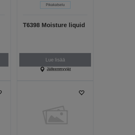
Pikakatselu
T6398 Moisture liquid
Lue lisää
Jälleenmyyjät