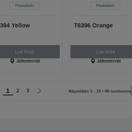
Pikakatselu
Pikakatselu
394 Yellow
T6396 Orange
Lue lisää
Lue lisää
Jälleenmyyjät
Jälleenmyyjät
1
2
3
Näytetään 1 - 15 / 40 tuotteesta
iirry
Siirry
delliselle
seuraavalle
ivulle
sivulle