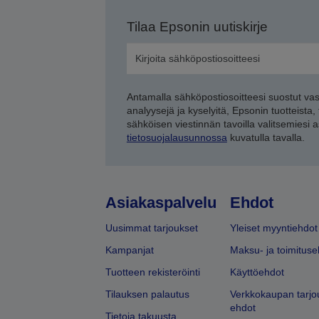
Tilaa Epsonin uutiskirje
Antamalla sähköpostiosoitteesi suostut va
analyysejä ja kyselyitä, Epsonin tuotteista,
sähköisen viestinnän tavoilla valitsemiesi 
tietosuojalausunnossa
kuvatulla tavalla.
Asiakaspalvelu
Ehdot
Uusimmat tarjoukset
Yleiset myyntiehdot
Kampanjat
Maksu- ja toimituse
Tuotteen rekisteröinti
Käyttöehdot
Tilauksen palautus
Verkkokaupan tarjo
ehdot
Tietoja takuusta