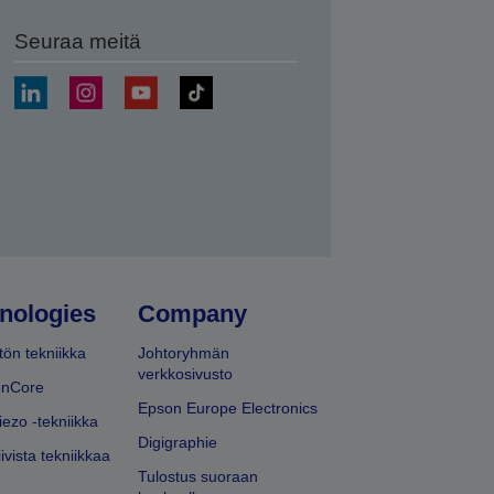
Seuraa meitä
ä
nologies
Company
ön tekniikka
Johtoryhmän
verkkosivusto
onCore
Epson Europe Electronics
iezo -tekniikka
Digigraphie
ivista tekniikkaa
Tulostus suoraan