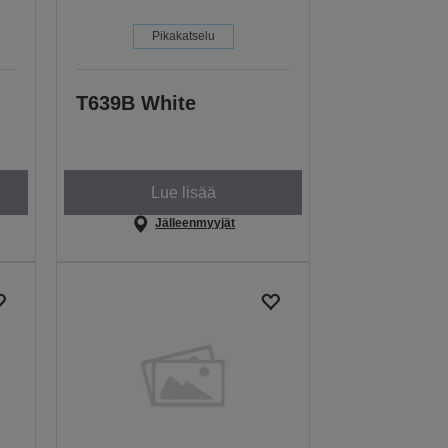
Pikakatselu
T639B White
Lue lisää
Jälleenmyyjät