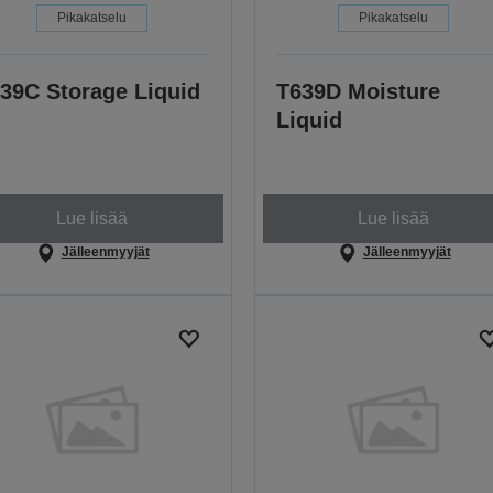
Pikakatselu
Pikakatselu
39C Storage Liquid
T639D Moisture
Liquid
Lue lisää
Lue lisää
Jälleenmyyjät
Jälleenmyyjät