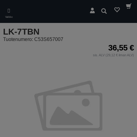
Skip
to
Hae
main
Valikko
content
LK-7TBN
Tuotenumero: C53S657007
36,55 €
sis. ALV (29,12 € ilman ALV)