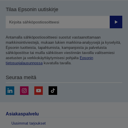
Tilaa Epsonin uutiskirje
Lähetä
Antamalla sähköpostiosoitteesi suostut vastaanottamaan
markkinointiviestejä, mukaan lukien markkina-analyysejä ja kyselyitä,
Epsonin tuotteista, tapahtumista, kampanjoista ja palveluista
sähköpostitse tai muilla sähköisen viestinnän tavoilla valitsemiesi
asetusten ja verkkokäyttäytymisesi pohjalta
Epsonin
tietosuojalausunnossa
kuvatulla tavalla.
Seuraa meitä
Asiakaspalvelu
Uusimmat tarjoukset