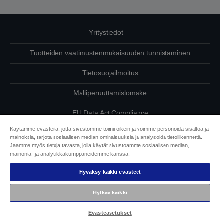
Yritystiedot
Tuotteiden vaatimustenmukaisuuden tunnistaminen
Tietosuojailmoitus
Malliperuuttamislomake
EU Data Act Compliance
Käytämme evästeitä, jotta sivustomme toimii oikein ja voimme personoida sisältöä ja
Ota meihin yhteyttä omista tiedoistasi
mainoksia, tarjota sosiaalisen median ominaisuuksia ja analysoida tietoliikennettä.
Jaamme myös tietoja tavasta, jolla käytät sivustoamme sosiaalisen median,
Tietoa evästeistä
mainonta- ja analytiikkakumppaneidemme kanssa.
Hyväksy kaikki evästeet
Epson on sitoutunut saavutettavuuteen
Hylkää kaikki
Copyright © 2026 Seiko Epson
Evästeasetukset