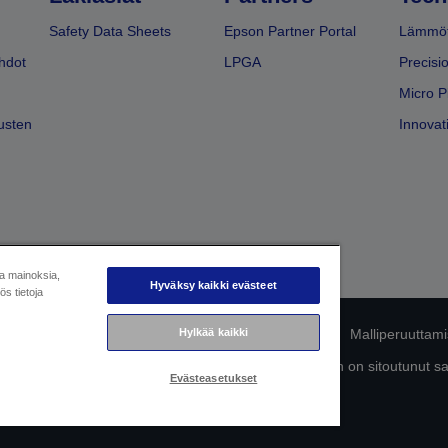
Safety Data Sheets
Epson Partner Portal
Lämmöt
hdot
LPGA
Precisi
Micro P
usten
Innovati
ja mainoksia,
Hyväksy kaikki evästeet
s tietoja
mukaisuuden tunnistaminen
Tietosuojailmoitus
Malliperuuttam
Hylkää kaikki
ttä omista tiedoistasi
Tietoa evästeistä
Epson on sitoutunut s
Evästeasetukset
Copyright © 2026 Seiko Epson