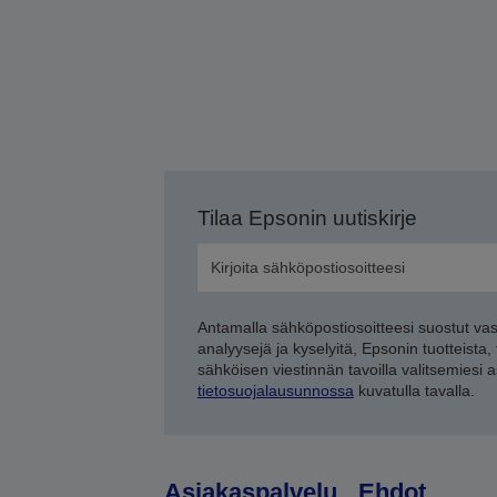
Tilaa Epsonin uutiskirje
Antamalla sähköpostiosoitteesi suostut va
analyysejä ja kyselyitä, Epsonin tuotteista,
sähköisen viestinnän tavoilla valitsemiesi 
tietosuojalausunnossa
kuvatulla tavalla.
Asiakaspalvelu
Ehdot