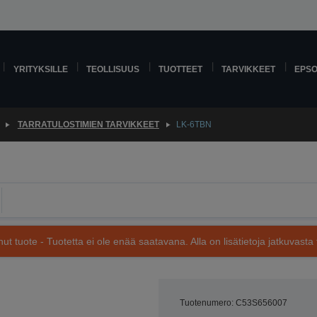
YRITYKSILLE
TEOLLISUUS
TUOTTEET
TARVIKKEET
EPS
TARRATULOSTIMIEN TARVIKKEET
LK-6TBN
nut tuote - Tuotetta ei ole enää saatavana. Alla on lisätietoja jatkuvasta 
Tuotenumero: C53S656007