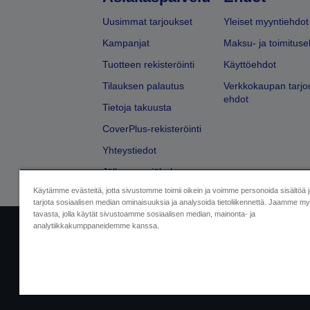
Uusimmat tarjoukset
Yleiset myyntiehdot
Kampanjat
Maksu- ja toimituse
Tuotteen rekisteröinti
Käyttöehdot
Tilauksen palautus
Verkkokaupan tarjo
ehdot
Tietoja takuusta
CoverPlus-rekisteröinti
Yhteystiedot
Jälleenmyyjähaku
Käytämme evästeitä, jotta sivustomme toimii oikein ja voimme personoida sisältöä 
tarjota sosiaalisen median ominaisuuksia ja analysoida tietoliikennettä. Jaamme myö
tavasta, jolla käytät sivustoamme sosiaalisen median, mainonta- ja
analytiikkakumppaneidemme kanssa.
Yritystiedot
Tuotteiden vaatimusten
Ota meihin yhtey