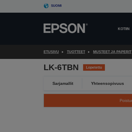
Skip
SUOMI
to
main
content
KOTIIN
ETUSIVU
TUOTTEET
MUSTEET JA PAPERIT
LK-6TBN
Lopetettu
Sarjamallit
Yhteensopivuus
Poistu