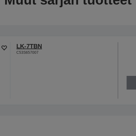
LK-7TBN
C53S657007