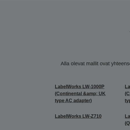
Alla olevat mallit ovat yhteen
LabelWorks LW-1000P
L
(Continental &amp; UK
(C
type AC adapter)
ty
LabelWorks LW-Z710
L
(