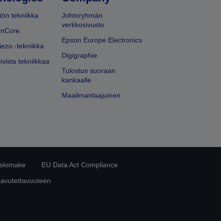
ön tekniikka
Johtoryhmän
verkkosivusto
onCore
Epson Europe Electronics
iezo -tekniikka
Digigraphie
ivista tekniikkaa
Tulostus suoraan
kankaalle
Maailmanlaajuinen
islomake
EU Data Act Compliance
aavutettavuuteen