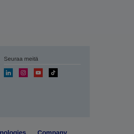
Seuraa meitä
ä
nologies
Company