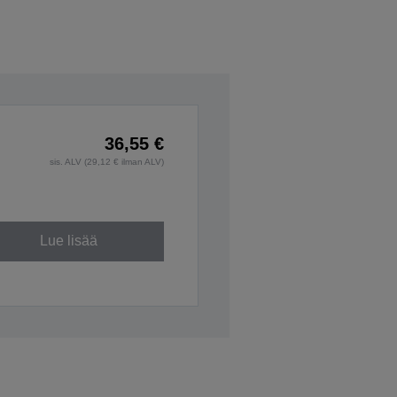
36,55 €
sis. ALV (29,12 € ilman ALV)
Lue lisää