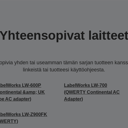
Yhteensopivat laittee
sopivia yhden tai useamman tämän sarjan tuotteen kanssa.
linkeistä tai tuotteesi käyttöohjeesta.
abelWorks LW-600P
LabelWorks LW-700
ontinental &amp; UK
(QWERTY Continental AC
pe AC adapter)
Adapter)
abelWorks LW-Z900FK
QWERTY)