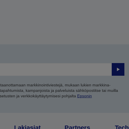
Lähet
staanottamaan markkinointiviestejä, mukaan lukien markkina-
 tapahtumista, kampanjoista ja palveluista sähköpostitse tai muilla
asetusten ja verkkokäyttäytymisesi pohjalta
Epsonin
Lakiasiat
Partners
Tech