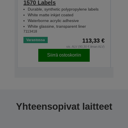
1570 Labels
231
Durable, synthetic polypropylene labels
Dur
White matte inkjet coated
Whi
Waterborne acrylic adhesive
Wat
White glassine, transparent liner
Whit
7113418
71134
113,33 €
Varastossa
Vara
sis. ALV (90,30 € ilman ALV)
Siirrä ostoskoriin
Yhteensopivat laitteet