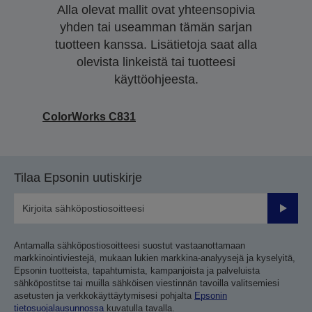
Alla olevat mallit ovat yhteensopivia
yhden tai useamman tämän sarjan
tuotteen kanssa. Lisätietoja saat alla
olevista linkeistä tai tuotteesi
käyttöohjeesta.
ColorWorks C831
Tilaa Epsonin uutiskirje
Lähetä
Antamalla sähköpostiosoitteesi suostut vastaanottamaan
markkinointiviestejä, mukaan lukien markkina-analyysejä ja kyselyitä,
Epsonin tuotteista, tapahtumista, kampanjoista ja palveluista
sähköpostitse tai muilla sähköisen viestinnän tavoilla valitsemiesi
asetusten ja verkkokäyttäytymisesi pohjalta
Epsonin
tietosuojalausunnossa
kuvatulla tavalla.