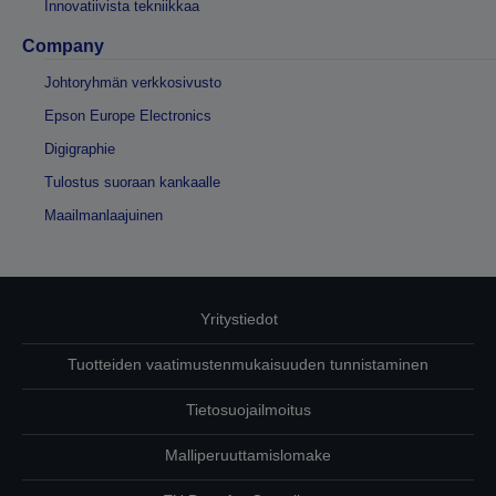
Innovatiivista tekniikkaa
Company
Johtoryhmän verkkosivusto
Epson Europe Electronics
Digigraphie
Tulostus suoraan kankaalle
Maailmanlaajuinen
Yritystiedot
Tuotteiden vaatimustenmukaisuuden tunnistaminen
Tietosuojailmoitus
Malliperuuttamislomake