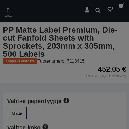
Skip
to
Hae
main
Valikko
content
PP Matte Label Premium, Die-
cut Fanfold Sheets with
Sprockets, 203mm x 305mm,
500 Labels
Tuotenumero: 7113415
Loppu varastosta
452,05 €
sis. ALV (360,20 € ilman ALV)
Valitse paperityyppi
Matta
Valitse koko