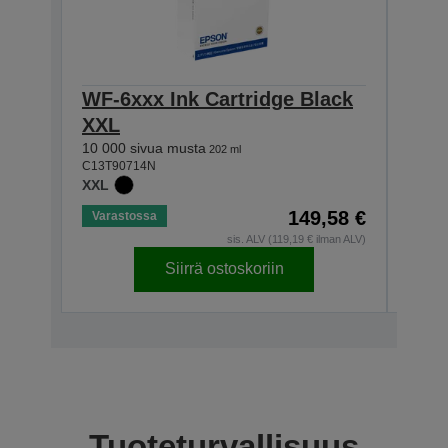
WF-6xxx Ink Cartridge Black
WF-
XXL
XXL
10 000 sivua musta
7 000
202 ml
C13T90714N
C13T9
XXL
XXL
149,58 €
Varastossa
Vara
sis. ALV (119,19 € ilman ALV)
Siirrä ostoskoriin
Tuoteturvallisuus