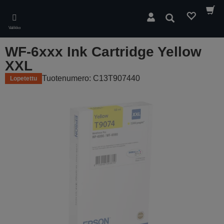
Skip
to
Hae
main
Valikko
content
WF-6xxx Ink Cartridge Yellow
XXL
Tuotenumero: C13T907440
Lopetettu