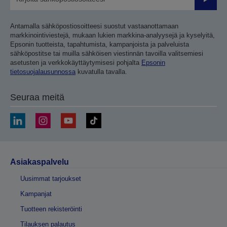
Lähetä
Antamalla sähköpostiosoitteesi suostut vastaanottamaan
markkinointiviestejä, mukaan lukien markkina-analyysejä ja kyselyitä,
Epsonin tuotteista, tapahtumista, kampanjoista ja palveluista
sähköpostitse tai muilla sähköisen viestinnän tavoilla valitsemiesi
asetusten ja verkkokäyttäytymisesi pohjalta
Epsonin
tietosuojalausunnossa
kuvatulla tavalla.
Seuraa meitä
Asiakaspalvelu
Uusimmat tarjoukset
Kampanjat
Tuotteen rekisteröinti
Tilauksen palautus