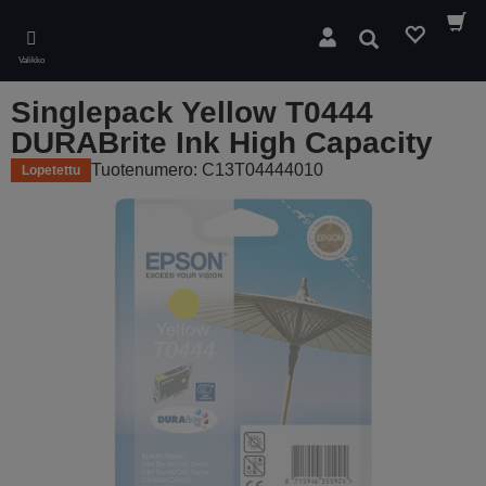
Skip
to
Hae
main
Valikko
content
Singlepack Yellow T0444
DURABrite Ink High Capacity
Tuotenumero: C13T04444010
Lopetettu