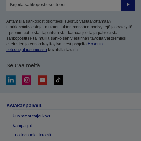
Lähetä
Antamalla sähköpostiosoitteesi suostut vastaanottamaan
markkinointiviestejä, mukaan lukien markkina-analyysejä ja kyselyitä,
Epsonin tuotteista, tapahtumista, kampanjoista ja palveluista
sähköpostitse tai muilla sähköisen viestinnän tavoilla valitsemiesi
asetusten ja verkkokäyttäytymisesi pohjalta
Epsonin
tietosuojalausunnossa
kuvatulla tavalla.
Seuraa meitä
Asiakaspalvelu
Uusimmat tarjoukset
Kampanjat
Tuotteen rekisteröinti