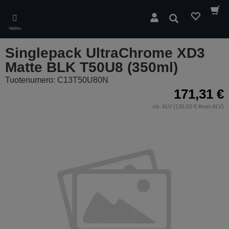
Skip
to
Hae
main
Valikko
content
Singlepack UltraChrome XD3
Matte BLK T50U8 (350ml)
Tuotenumero: C13T50U80N
171,31 €
sis. ALV (136,50 € ilman ALV)