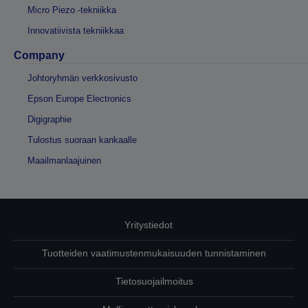
Micro Piezo -tekniikka
Innovatiivista tekniikkaa
Company
Johtoryhmän verkkosivusto
Epson Europe Electronics
Digigraphie
Tulostus suoraan kankaalle
Maailmanlaajuinen
Yritystiedot
Tuotteiden vaatimustenmukaisuuden tunnistaminen
Tietosuojailmoitus