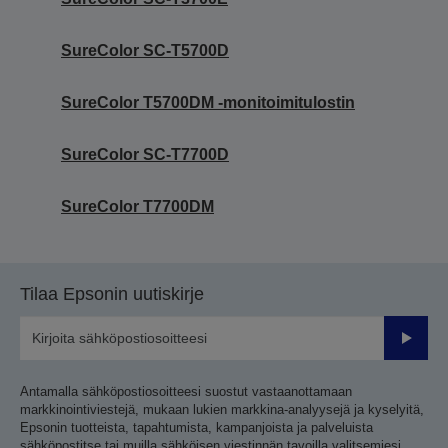
SureColor SC-T5700D
SureColor T5700DM -monitoimitulostin
SureColor SC-T7700D
SureColor T7700DM
Tilaa Epsonin uutiskirje
Lähetä
Antamalla sähköpostiosoitteesi suostut vastaanottamaan
markkinointiviestejä, mukaan lukien markkina-analyysejä ja kyselyitä,
Epsonin tuotteista, tapahtumista, kampanjoista ja palveluista
sähköpostitse tai muilla sähköisen viestinnän tavoilla valitsemiesi