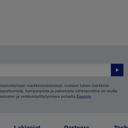
Lähet
staanottamaan markkinointiviestejä, mukaan lukien markkina-
 tapahtumista, kampanjoista ja palveluista sähköpostitse tai muilla
asetusten ja verkkokäyttäytymisesi pohjalta
Epsonin
Lakiasiat
Partners
Tech