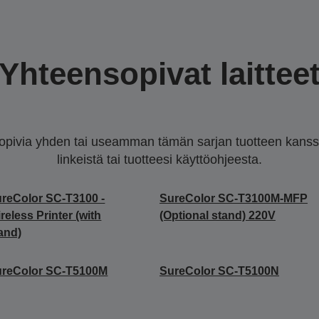
Yhteensopivat laittee
sopivia yhden tai useamman tämän sarjan tuotteen kanssa.
linkeistä tai tuotteesi käyttöohjeesta.
reColor SC-T3100 -
SureColor SC-T3100M-MFP
reless Printer (with
(Optional stand) 220V
and)
ureColor SC-T5100M
SureColor SC-T5100N