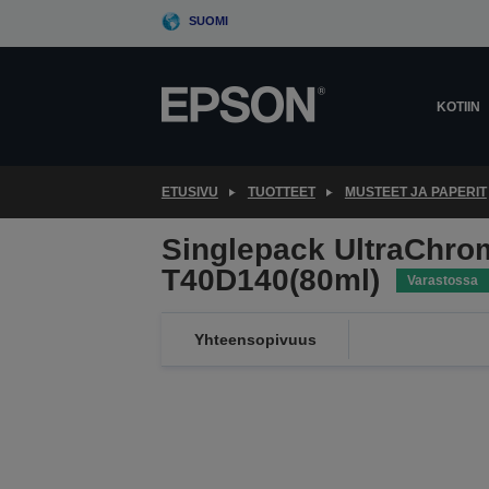
Skip
SUOMI
to
main
content
KOTIIN
ETUSIVU
TUOTTEET
MUSTEET JA PAPERIT
Singlepack UltraChro
T40D140(80ml)
Varastossa
Yhteensopivuus