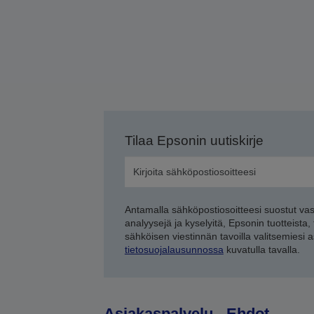
Tilaa Epsonin uutiskirje
Antamalla sähköpostiosoitteesi suostut va
analyysejä ja kyselyitä, Epsonin tuotteista,
sähköisen viestinnän tavoilla valitsemiesi 
tietosuojalausunnossa
kuvatulla tavalla.
Asiakaspalvelu
Ehdot