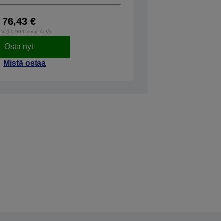
76,43 €
ALV (60,90 € ilman ALV)
Osta nyt
Mistä ostaa