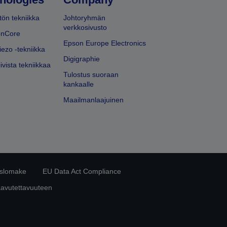
ön tekniikka
Johtoryhmän
verkkosivusto
onCore
Epson Europe Electronics
iezo -tekniikka
Digigraphie
ivista tekniikkaa
Tulostus suoraan
kankaalle
Maailmanlaajuinen
islomake
EU Data Act Compliance
aavutettavuuteen