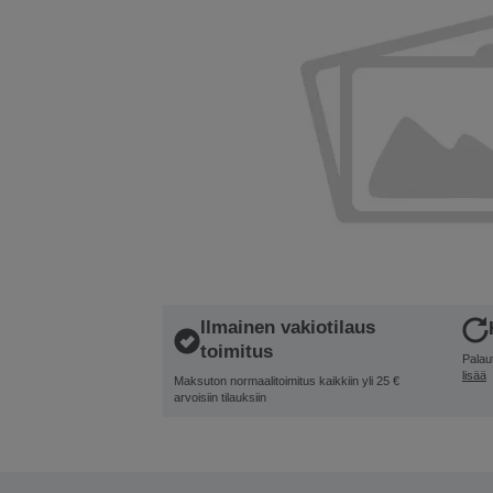
Ilmainen vakiotilaus
toimitus
Palau
lisää
Maksuton normaalitoimitus kaikkiin yli 25 €
arvoisiin tilauksiin