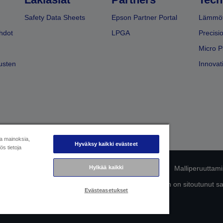
Safety Data Sheets
Epson Partner Portal
Lämmöt
hdot
LPGA
Precisi
Micro P
usten
Innovati
ja mainoksia,
Hyväksy kaikki evästeet
s tietoja
mukaisuuden tunnistaminen
Tietosuojailmoitus
Malliperuuttam
Hylkää kaikki
ttä omista tiedoistasi
Tietoa evästeistä
Epson on sitoutunut s
Evästeasetukset
Copyright © 2026 Seiko Epson