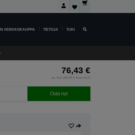
ON VERKKOKAUPPA
TIETOJA
TUKI
)
76,43 €
sis. ALV (60,90 € ilman ALV)
Osta nyt