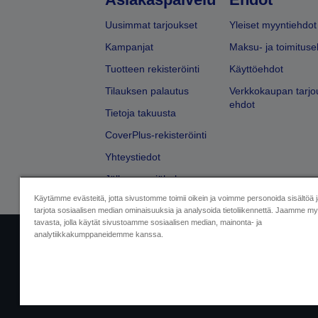
Uusimmat tarjoukset
Yleiset myyntiehdot
Kampanjat
Maksu- ja toimituse
Tuotteen rekisteröinti
Käyttöehdot
Tilauksen palautus
Verkkokaupan tarjo
ehdot
Tietoja takuusta
CoverPlus-rekisteröinti
Yhteystiedot
Jälleenmyyjähaku
Käytämme evästeitä, jotta sivustomme toimii oikein ja voimme personoida sisältöä 
tarjota sosiaalisen median ominaisuuksia ja analysoida tietoliikennettä. Jaamme myö
tavasta, jolla käytät sivustoamme sosiaalisen median, mainonta- ja
analytiikkakumppaneidemme kanssa.
Yritystiedot
Tuotteiden vaatimusten
Ota meihin yhtey