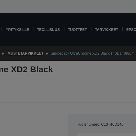
YRITYKSILLE
TEOLLISUUS
TUOTTEET
TARVIKKEET
EPS
MUSTETARVIKKEET
Singlepack UltraChrome XD2 Black T40D140(80ml
me XD2 Black
Tuotenumero: C13T40D140