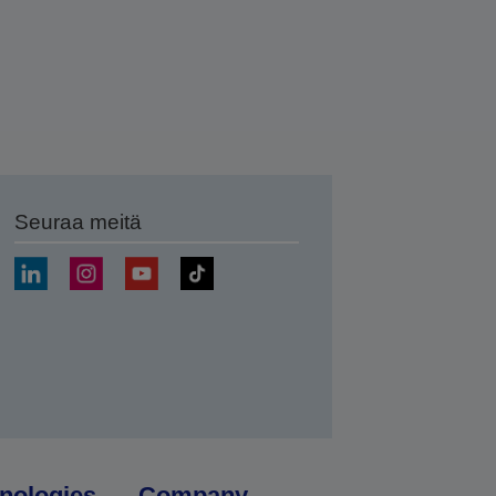
Seuraa meitä
ä
nologies
Company