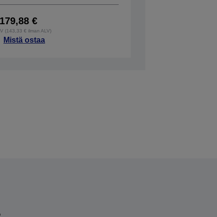
179,88 €
LV (143,33 € ilman ALV)
Mistä ostaa