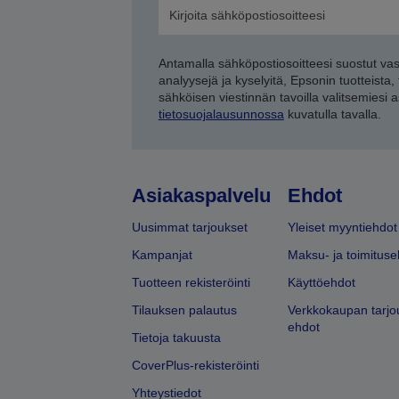
Antamalla sähköpostiosoitteesi suostut va
analyysejä ja kyselyitä, Epsonin tuotteista,
sähköisen viestinnän tavoilla valitsemiesi 
tietosuojalausunnossa
kuvatulla tavalla.
Asiakaspalvelu
Ehdot
Uusimmat tarjoukset
Yleiset myyntiehdot
Kampanjat
Maksu- ja toimituse
Tuotteen rekisteröinti
Käyttöehdot
Tilauksen palautus
Verkkokaupan tarjo
ehdot
Tietoja takuusta
CoverPlus-rekisteröinti
Yhteystiedot