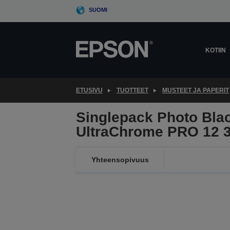
Skip
SUOMI
to
main
content
KOTIIN
ETUSIVU
TUOTTEET
MUSTEET JA PAPERIT
Singlepack Photo Bla
UltraChrome PRO 12 
Yhteensopivuus