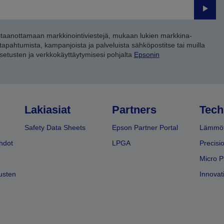
Lähet
staanottamaan markkinointiviestejä, mukaan lukien markkina-
 tapahtumista, kampanjoista ja palveluista sähköpostitse tai muilla
asetusten ja verkkokäyttäytymisesi pohjalta
Epsonin
Lakiasiat
Partners
Tech
Safety Data Sheets
Epson Partner Portal
Lämmöt
hdot
LPGA
Precisi
Micro P
usten
Innovati