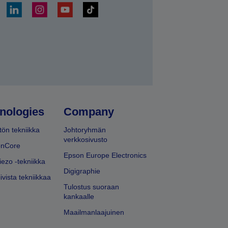
ä
nologies
Company
ön tekniikka
Johtoryhmän
verkkosivusto
onCore
Epson Europe Electronics
iezo -tekniikka
Digigraphie
ivista tekniikkaa
Tulostus suoraan
kankaalle
Maailmanlaajuinen