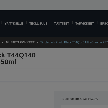
YRITYKSILLE
TEOLLISUUS
TUOTTEET
TARVIKKEET
EPS
MUSTETARVIKKEET
Singlepack Photo Black T44Q140 UltraChrome PR
ck T44Q140
350ml
Tuotenumero: C13T44Q140