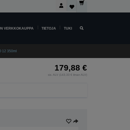
ON VERKKOKAUPPA
TIETOJA
TUKI
O 12 350ml
179,88 €
sis. ALV (143,33 € ilman ALV)