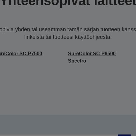
Yhteensopivat laittee
sopivia yhden tai useamman tämän sarjan tuotteen kanssa.
linkeistä tai tuotteesi käyttöohjeesta.
reColor SC-P7500
SureColor SC-P9500
Spectro