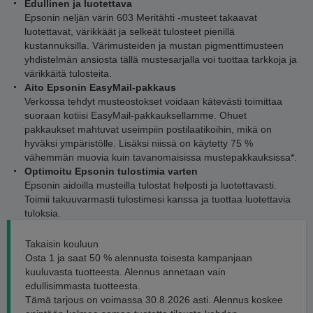
Edullinen ja luotettava
Epsonin neljän värin 603 Meritähti -musteet takaavat
luotettavat, värikkäät ja selkeät tulosteet pienillä
kustannuksilla. Värimusteiden ja mustan pigmenttimusteen
yhdistelmän ansiosta tällä mustesarjalla voi tuottaa tarkkoja ja
värikkäitä tulosteita.
Aito Epsonin EasyMail-pakkaus
Verkossa tehdyt musteostokset voidaan kätevästi toimittaa
suoraan kotiisi EasyMail-pakkauksellamme. Ohuet
pakkaukset mahtuvat useimpiin postilaatikoihin, mikä on
hyväksi ympäristölle. Lisäksi niissä on käytetty 75 %
vähemmän muovia kuin tavanomaisissa mustepakkauksissa*.
Optimoitu Epsonin tulostimia varten
Epsonin aidoilla musteilla tulostat helposti ja luotettavasti.
Toimii takuuvarmasti tulostimesi kanssa ja tuottaa luotettavia
tuloksia.
Takaisin kouluun
Osta 1 ja saat 50 % alennusta toisesta kampanjaan
kuuluvasta tuotteesta. Alennus annetaan vain
edullisimmasta tuotteesta.
Tämä tarjous on voimassa 30.8.2026 asti. Alennus koskee