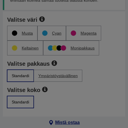
enintään kolmea samaa tuotetta tilausta kohden.
Valitse väri
Musta
Cyan
Magenta
Keltainen
Monipakkaus
Valitse pakkaus
Standardi
Ympäristöystävällinen
Valitse koko
Standardi
Mistä ostaa