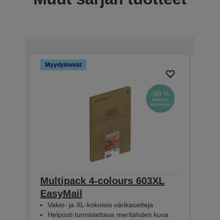
Myydyimmät
Myyd
Multipack 4-colours 603XL
Mult
EasyMail
Eas
Vakio- ja XL-kokoisia värikasetteja
Vaki
Helposti tunnistettava meritähden kuva
Hel