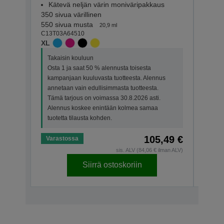
Kätevä neljän värin moniväripakkaus
Kät
350 sivua värillinen
130 si
550 sivua musta
150 s
20,9 ml
C13T03A64510
C13T0
XL
STAN
Takaisin kouluun
Taka
Osta 1 ja saat 50 % alennusta toisesta
Osta
kampanjaan kuuluvasta tuotteesta. Alennus
kamp
annetaan vain edullisimmasta tuotteesta.
anne
Tämä tarjous on voimassa 30.8.2026 asti.
Tämä
Alennus koskee enintään kolmea samaa
Alen
tuotetta tilausta kohden.
tuote
105,49 €
Varastossa
Vara
sis. ALV (84,06 € ilman ALV)
Siirrä ostoskoriin