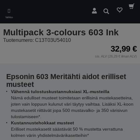
Skip
to
Hae
main
Valikko
content
Multipack 3-colours 603 Ink
Tuotenumero: C13T03U54010
32,99 €
sis. ALV (26,29 € ilman ALV)
Epsonin 603 Meritähti aidot erilliset
musteet
Vähennä tulostuskustannuksiasi XL-musteilla
Nämä edulliset musteet toimitetaan erillisinä mustekasetteina,
joten vain loppuun kulunut väri täytyy vaihtaa. Lisäksi XL-koon
mustekasetit riittävät jopa 500 mustavalko- ja 350 värisivun
tulostamiseen*.
Kustannustehokkaat musteet
Erilliset mustekasetit säästävät 50 % mustetta verrattuna
kolmen värin yhdistelmävärikasetteihin*