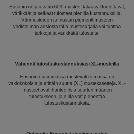
Epsonin neljän värin 603 -musteet takaavat luotettavat,
värikkäät ja selkeät tulosteet pienillä kustannuksilla.
Värimusteiden ja mustan pigmenttimusteen
yhdistelmän ansiosta tällä mustesarjalla voi tuottaa
tarkkoja ja värikkäitä tulosteita.
Vähennä tulostuskustannuksiasi XL-musteilla
Epsonin uusimmassa mustevalikoimassa on
vakiokokoisia ja erittäin suuria (XL) mustekasetteja. XL-
musteet ovat ihanteellisia suurten määrien
tulostukseen, ja niillä voit pienentää
tulostuskustannuksia.
Optimoitu Epsonin tulostimia varten