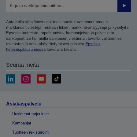
Lähetä
Antamalla sähköpostiosoitteesi suostut vastaanottamaan
markkinointiviestejä, mukaan lukien markkina-analyysejä ja kyselyitä,
Epsonin tuotteista, tapahtumista, kampanjoista ja palveluista
sähköpostitse tai muilla sähköisen viestinnän tavoilla valitsemiesi
asetusten ja verkkokäyttäytymisesi pohjalta
Epsonin
tietosuojalausunnossa
kuvatulla tavalla.
Seuraa meitä
Asiakaspalvelu
Uusimmat tarjoukset
Kampanjat
Tuotteen rekisteröinti