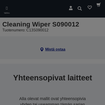
Skip
to
Hae
main
Valikko
content
Cleaning Wiper S090012
Tuotenumero: C13S090012
Mistä ostaa
Yhteensopivat laitteet
Alla olevat mallit ovat yhteensopivia
yhden tai useamman tämän sarjan