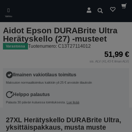
Skip
to
Hae
main
Valikko
content
Aidot Epson DURABrite Ultra
Herätyskello (27) -musteet
Tuotenumero: C13T27114012
Varastossa
51,99 €
sis. ALV (41,43 € ilman ALV)
Ilmainen vakiotilaus toimitus
Maksuton normaalitoimitus kaikkiin yli 25 € arvoisiin tilauksiin
Helppo palautus
Palauta 30 päivän kuluessa toimituksesta.
Lue lisää
27XL Herätyskello DURABrite Ultra,
yksittäispakkaus, musta muste