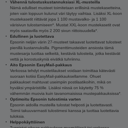
Vähennä tulostuskustannuksiasi XL-musteilla
Nämä edulliset musteet toimitetaan erillisinä mustekasetteina,
joten vain loppuun kulunut väri täytyy vaihtaa. Lisäksi XL-koon
mustekasetit riittävät jopa 1 100 mustavalko- ja 1 100
värisivun tulostamiseen*. Mustat XXL-koon mustekasetit ovat
myös saatavilla myös 2 200 sivun riittoisuudella*.
Edullinen ja luotettava
Epsonin neljän värin 27-musteet takaavat luotettavat tulosteet
pienillä kustannuksilla. Pigmenttimusteiden ansiosta tämä
mustesarja tuottaa selkeitä, kestäviä tulosteita, jotka kestävät
vettä ja korostuskyniä eivätkä tuhriinnu.
Aito Epsonin EasyMail-pakkaus
Verkossa tehdyt mustetilaukset voidaan toimittaa kätevästi
suoraan kotiisi EasyMail-pakkauksellamme. Ohuet
pakkaukset mahtuvat useimpiin postilaatikoihin, mikä on
hyväksi ympäristölle. Lisäksi niissä on käytetty 75 %
vähemmän muovia kuin tavanomaisissa mustepakkauksissa*.
Optimoitu Epsonin tulostimia varten
Epsonin aidoilla musteilla tulostat helposti ja luotettavasti.
Toimii takuuvarmasti tulostimesi kanssa ja tuottaa luotettavia
tuloksia.
Helppokäyttöinen
Tunnistat oikean pakkauksen myymälässä tai verkossa