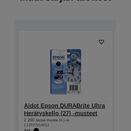
Aidot Epson DURABrite Ultra
Aid
Herätyskello (27) -musteet
Herä
2 200 sivua musta
1 100
34,1 ml
C13T27914012
C13T2
XXL
XL