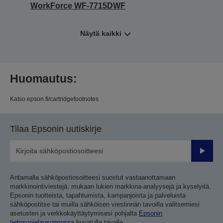
WorkForce WF-7715DWF
Näytä kaikki
Huomautus:
Katso epson.fi/cartridgefootnotes
Tilaa Epsonin uutiskirje
Lähetä
Antamalla sähköpostiosoitteesi suostut vastaanottamaan
markkinointiviestejä, mukaan lukien markkina-analyysejä ja kyselyitä,
Epsonin tuotteista, tapahtumista, kampanjoista ja palveluista
sähköpostitse tai muilla sähköisen viestinnän tavoilla valitsemiesi
asetusten ja verkkokäyttäytymisesi pohjalta
Epsonin
tietosuojalausunnossa
kuvatulla tavalla.