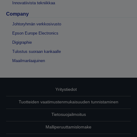
Innovatiivista tekniikkaa
Company
Johtoryhmän verkkosivusto
Epson Europe Electronics
Digigraphie
Tulostus suoraan kankaalle
Maailmanlaajuinen
Yritystiedot
Tuotteiden vaatimustenmukaisuuden tunnistaminen
Tietosuojailmoitus
Malliperuuttamislomake