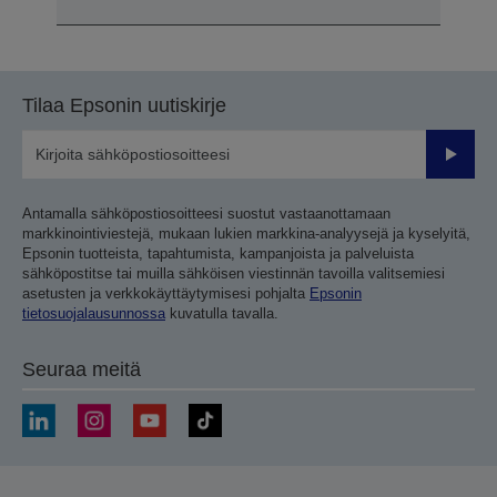
Tilaa Epsonin uutiskirje
Lähetä
Antamalla sähköpostiosoitteesi suostut vastaanottamaan
markkinointiviestejä, mukaan lukien markkina-analyysejä ja kyselyitä,
Epsonin tuotteista, tapahtumista, kampanjoista ja palveluista
sähköpostitse tai muilla sähköisen viestinnän tavoilla valitsemiesi
asetusten ja verkkokäyttäytymisesi pohjalta
Epsonin
tietosuojalausunnossa
kuvatulla tavalla.
Seuraa meitä