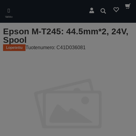
Skip
to
Hae
main
Valikko
content
Epson M-T245: 44.5mm*2, 24V,
Spool
Tuotenumero: C41D036081
Lopetettu