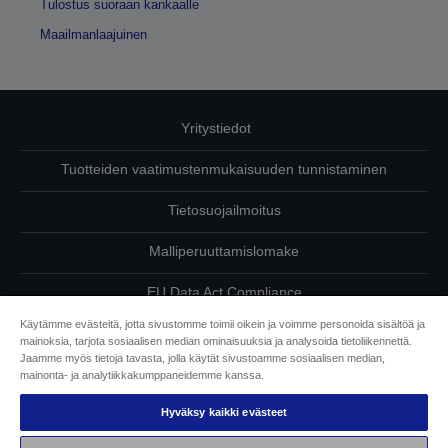
Tulostus suoraan kankaalle
Maailmanlaajuinen
Yritystiedot
Tuotteiden vaatimustenmukaisuuden tunnistaminen
Tietosuojailmoitus
Malliperuuttamislomake
EU Data Act Compliance
Käytämme evästeitä, jotta sivustomme toimii oikein ja voimme personoida sisältöä ja
Ota meihin yhteyttä omista tiedoistasi
mainoksia, tarjota sosiaalisen median ominaisuuksia ja analysoida tietoliikennettä.
Jaamme myös tietoja tavasta, jolla käytät sivustoamme sosiaalisen median,
Tietoa evästeistä
mainonta- ja analytiikkakumppaneidemme kanssa.
Hyväksy kaikki evästeet
Epson on sitoutunut saavutettavuuteen