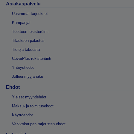
Asiakaspalvelu
Uusimmat tarjoukset
Kampanjat
Tuotteen rekisteröinti
Tilauksen palautus
Tietoja takuusta
CoverPlus-rekisteröinti
Yhteystiedot
Jälleenmyyjähaku
Ehdot
Yleiset myyntiehdot
Maksu- ja toimitusehdot
Käyttöehdot
Verkkokaupan tarjousten ehdot