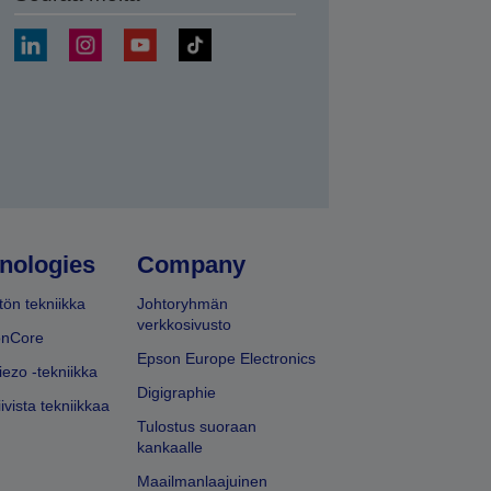
ä
nologies
Company
ön tekniikka
Johtoryhmän
verkkosivusto
onCore
Epson Europe Electronics
iezo -tekniikka
Digigraphie
ivista tekniikkaa
Tulostus suoraan
kankaalle
Maailmanlaajuinen