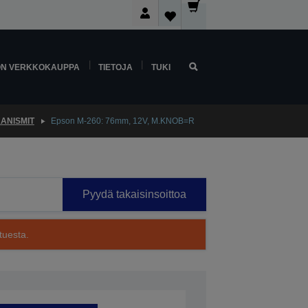
ON VERKKOKAUPPA
TIETOJA
TUKI
ANISMIT
Epson M-260: 76mm, 12V, M.KNOB=R
Pyydä takaisinsoittoa
tuesta.