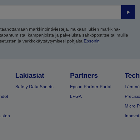
Lähet
staanottamaan markkinointiviestejä, mukaan lukien markkina-
 tapahtumista, kampanjoista ja palveluista sähköpostitse tai muilla
asetusten ja verkkokäyttäytymisesi pohjalta
Epsonin
Lakiasiat
Partners
Tech
Safety Data Sheets
Epson Partner Portal
Lämmöt
hdot
LPGA
Precisi
Micro P
usten
Innovati