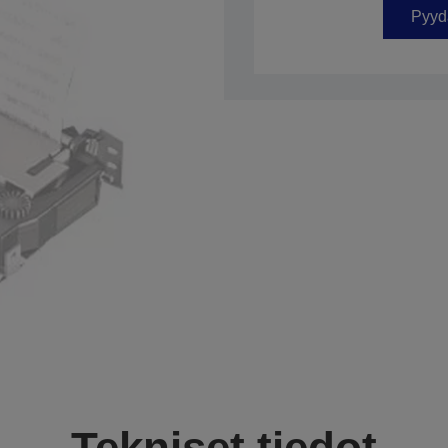
Pyydä
Tekniset tiedot