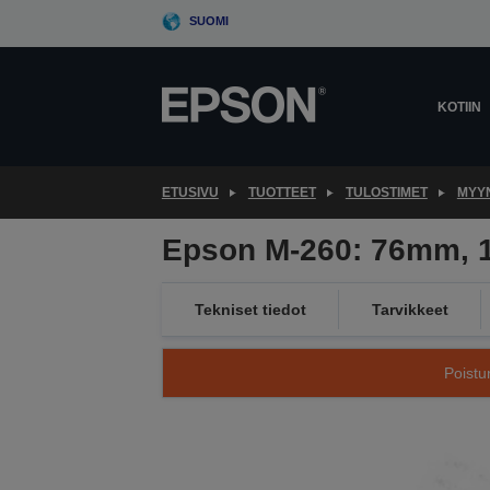
Skip
SUOMI
to
main
content
KOTIIN
ETUSIVU
TUOTTEET
TULOSTIMET
MYYN
Epson M-260: 76mm, 
Tekniset tiedot
Tarvikkeet
Poistu