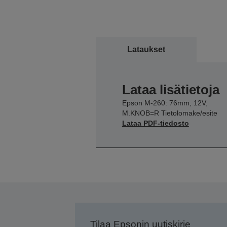
Lataukset
Lataa lisätietoja
Epson M-260: 76mm, 12V,
M.KNOB=R Tietolomake/esite
Lataa PDF-tiedosto
Tilaa Epsonin uutiskirje