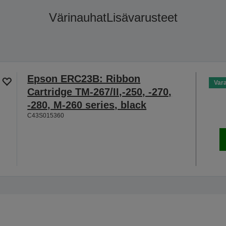
Värinauhat
Lisävarusteet
Epson ERC23B: Ribbon
Var
Cartridge TM-267/II,-250, -270,
-280, M-260 series, black
C43S015360