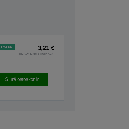
3,21 €
astossa
sis. ALV (2,56 € ilman ALV)
Siirrä ostoskoriin