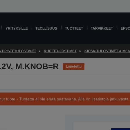
YRITYKSILLE
TEOLLISUUS
TUOTTEET
TARVIKKEET
EPS
TIPISTETULOSTIMET
KUITTITULOSTIMET
KIOSKITULOSTIMET & MEK
12V, M.KNOB=R
Lopetettu
nut tuote - Tuotetta ei ole enää saatavana. Alla on lisätietoja jatkuvasta 
Tuotenumero: C41D143021