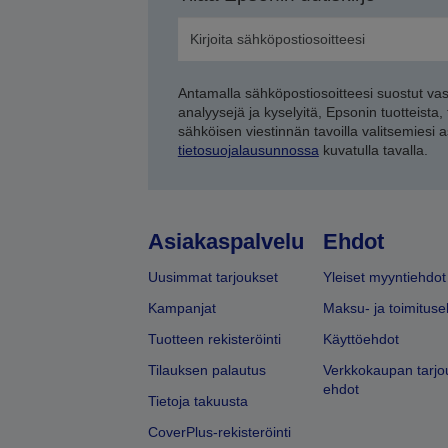
Antamalla sähköpostiosoitteesi suostut va
analyysejä ja kyselyitä, Epsonin tuotteista,
sähköisen viestinnän tavoilla valitsemiesi 
tietosuojalausunnossa
kuvatulla tavalla.
Asiakaspalvelu
Ehdot
Uusimmat tarjoukset
Yleiset myyntiehdot
Kampanjat
Maksu- ja toimituse
Tuotteen rekisteröinti
Käyttöehdot
Tilauksen palautus
Verkkokaupan tarjo
ehdot
Tietoja takuusta
CoverPlus-rekisteröinti