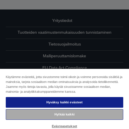
Yritystiedot
Tuotteiden vaatimustenmukaisuuden tunnistaminen
Tietosuojailmoitus
Malliperuuttamislomake
EU Data Act Compliance
Käytämme evästeitä, jotta sivustomme toimii oikein ja voimme personoida sisältöä ja
Ota meihin yhteyttä omista tiedoistasi
mainoksia, tarjota sosiaalisen median ominaisuuksia ja analysoida tietoliikennettä.
Jaamme myös tietoja tavasta, jolla käytät sivustoamme sosiaalisen median,
Tietoa evästeistä
mainonta- ja analytiikkakumppaneidemme kanssa.
Hyväksy kaikki evästeet
Epson on sitoutunut saavutettavuuteen
Hylkää kaikki
Copyright © 2026 Seiko Epson
Evästeasetukset