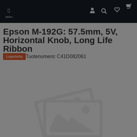
Skip
to
Hae
main
Valikko
content
Epson M-192G: 57.5mm, 5V,
Horizontal Knob, Long Life
Ribbon
Tuotenumero: C41D082061
Lopetettu