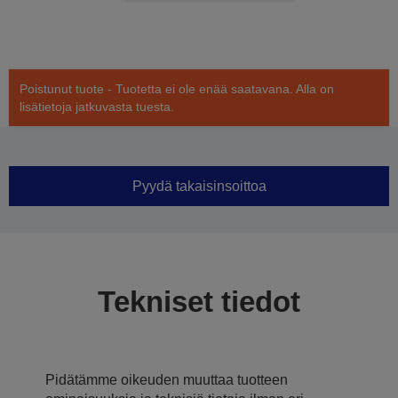
Poistunut tuote - Tuotetta ei ole enää saatavana. Alla on
lisätietoja jatkuvasta tuesta.
Pyydä takaisinsoittoa
Tekniset tiedot
Pidätämme oikeuden muuttaa tuotteen