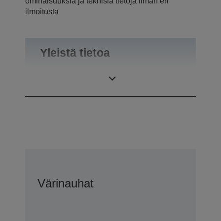
ominaisuuksia ja teknisiä tietoja ilman eri
ilmoitusta
Yleistä tietoa
Paino
0,1 kg
Värinauhat