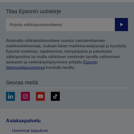
Tilaa Epsonin uutiskirje
Lähetä
Antamalla sähköpostiosoitteesi suostut vastaanottamaan
markkinointiviestejä, mukaan lukien markkina-analyysejä ja kyselyitä,
Epsonin tuotteista, tapahtumista, kampanjoista ja palveluista
sähköpostitse tai muilla sähköisen viestinnän tavoilla valitsemiesi
asetusten ja verkkokäyttäytymisesi pohjalta
Epsonin
tietosuojalausunnossa
kuvatulla tavalla.
Seuraa meitä
Asiakaspalvelu
Uusimmat tarjoukset