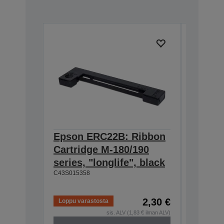
Epson ERC22B: Ribbon
Epson
Cartridge M-180/190
Cartri
series, "longlife", black
160/M-
C43S015358
black
C43S0153
2,30 €
Loppu varastosta
Loppu va
sis. ALV (1,83 € ilman ALV)