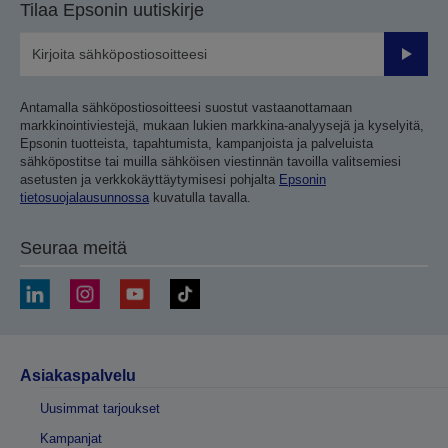
Tilaa Epsonin uutiskirje
Lähetä
Antamalla sähköpostiosoitteesi suostut vastaanottamaan
markkinointiviestejä, mukaan lukien markkina-analyysejä ja kyselyitä,
Epsonin tuotteista, tapahtumista, kampanjoista ja palveluista
sähköpostitse tai muilla sähköisen viestinnän tavoilla valitsemiesi
asetusten ja verkkokäyttäytymisesi pohjalta
Epsonin
tietosuojalausunnossa
kuvatulla tavalla.
Seuraa meitä
Asiakaspalvelu
Uusimmat tarjoukset
Kampanjat