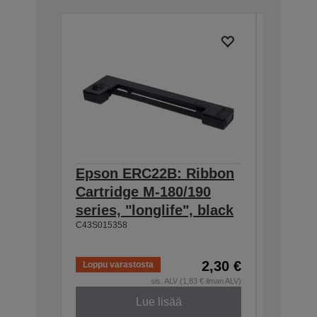
Epson ERC22B: Ribbon
Epson
Cartridge M-180/190
Cartri
series, "longlife", black
160/M-
C43S015358
black
C43S0153
2,30 €
Loppu varastosta
Loppu va
sis. ALV (1,83 € ilman ALV)
Lue lisää