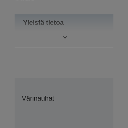
Yleistä tietoa
Paino
0,1 kg
Värinauhat