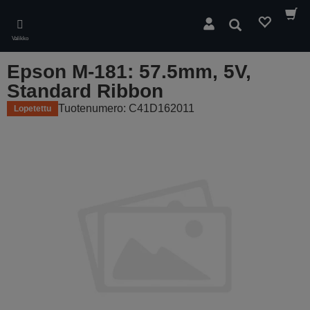
Skip
to
Hae
main
Valikko
content
Epson M-181: 57.5mm, 5V,
Standard Ribbon
Tuotenumero: C41D162011
Lopetettu