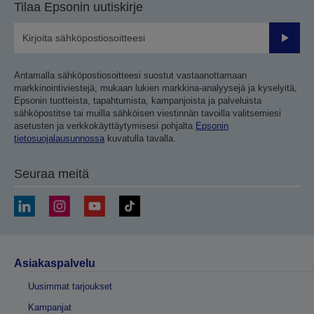
Tilaa Epsonin uutiskirje
Lähetä
Antamalla sähköpostiosoitteesi suostut vastaanottamaan
markkinointiviestejä, mukaan lukien markkina-analyysejä ja kyselyitä,
Epsonin tuotteista, tapahtumista, kampanjoista ja palveluista
sähköpostitse tai muilla sähköisen viestinnän tavoilla valitsemiesi
asetusten ja verkkokäyttäytymisesi pohjalta
Epsonin
tietosuojalausunnossa
kuvatulla tavalla.
Seuraa meitä
Asiakaspalvelu
Uusimmat tarjoukset
Kampanjat