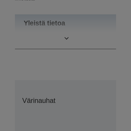
Yleistä tietoa
Paino
0,74 kg
Värinauhat