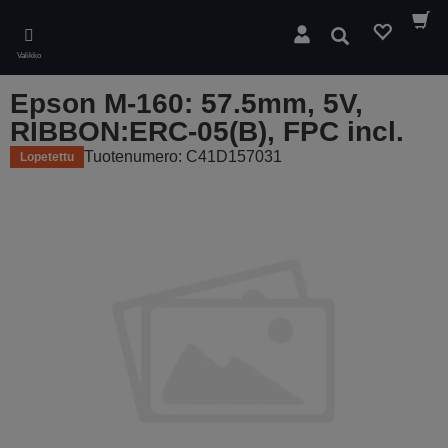
Skip
to
Hae
main
Valikko
content
Epson M-160: 57.5mm, 5V,
RIBBON:ERC-05(B), FPC incl.
Tuotenumero: C41D157031
Lopetettu