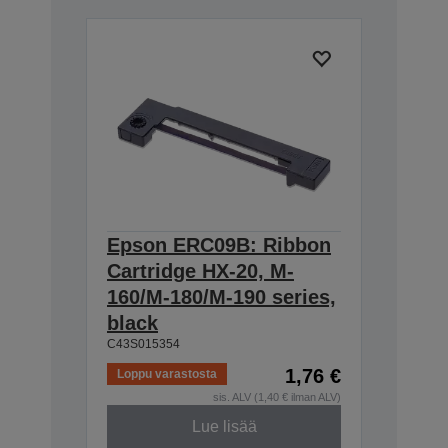
Epson ERC09B: Ribbon
Cartridge HX-20, M-
160/M-180/M-190 series,
black
C43S015354
1,76 €
Loppu varastosta
sis. ALV (1,40 € ilman ALV)
Lue lisää