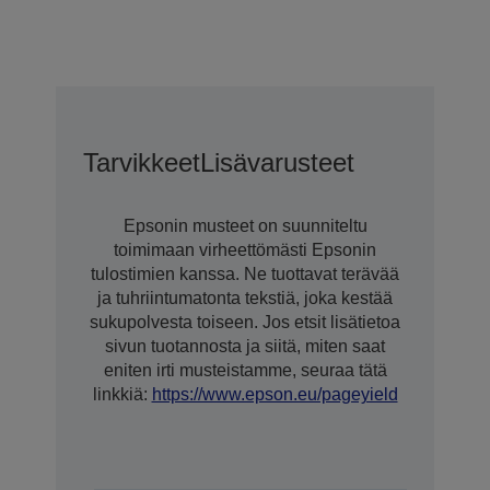
Tarvikkeet
Lisävarusteet
Epsonin musteet on suunniteltu
toimimaan virheettömästi Epsonin
tulostimien kanssa. Ne tuottavat terävää
ja tuhriintumatonta tekstiä, joka kestää
sukupolvesta toiseen. Jos etsit lisätietoa
sivun tuotannosta ja siitä, miten saat
eniten irti musteistamme, seuraa tätä
linkkiä:
https://www.epson.eu/pageyield