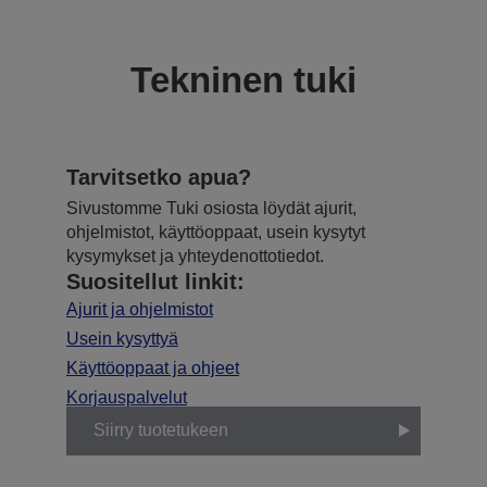
Tekninen tuki
Tarvitsetko apua?
Sivustomme Tuki osiosta löydät ajurit,
ohjelmistot, käyttöoppaat, usein kysytyt
kysymykset ja yhteydenottotiedot.
Suositellut linkit:
Ajurit ja ohjelmistot
Usein kysyttyä
Käyttöoppaat ja ohjeet
Korjauspalvelut
Siirry tuotetukeen