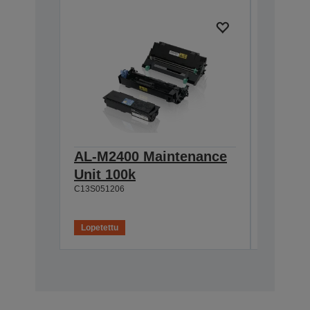
AL-M2400 Maintenance
AL-M2
Unit 100k
Capaci
C13S051206
Cartri
C13S0505
Lopetettu
Lopetettu