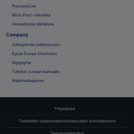
PrecisionCore
Micro Piezo -tekniikka
Innovatiivista tekniikkaa
Company
Johtoryhmän verkkosivusto
Epson Europe Electronics
Digigraphie
Tulostus suoraan kankaalle
Maailmanlaajuinen
Yritystiedot
Tuotteiden vaatimustenmukaisuuden tunnistaminen
Tietosuojailmoitus