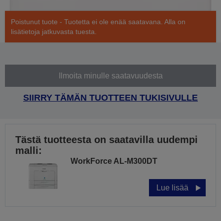
Poistunut tuote - Tuotetta ei ole enää saatavana. Alla on
lisätietoja jatkuvasta tuesta.
Ilmoita minulle saatavuudesta
SIIRRY TÄMÄN TUOTTEEN TUKISIVULLE
Tästä tuotteesta on saatavilla uudempi
malli:
WorkForce AL-M300DT
Lue lisää