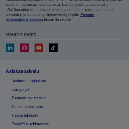
Epsonin tuotteista, tapahtumista, kampanjoista ja palveluista
sähköpostitse tai muilla sähköisen viestinnän tavoilla valitsemiesi
asetusten ja verkkokäyttäytymisesi pohjalta
Epsonin
tietosuojalausunnossa
kuvatulla tavalla.
Seuraa meitä
Asiakaspalvelu
Uusimmat tarjoukset
Kampanjat
Tuotteen rekisteröinti
Tilauksen palautus
Tietoja takuusta
CoverPlus-rekisteröinti