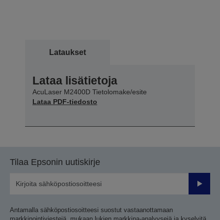
Lataukset
Lataa lisätietoja
AcuLaser M2400D Tietolomake/esite
Lataa PDF-tiedosto
Tilaa Epsonin uutiskirje
Lähetä
Antamalla sähköpostiosoitteesi suostut vastaanottamaan
markkinointiviestejä, mukaan lukien markkina-analyysejä ja kyselyitä,