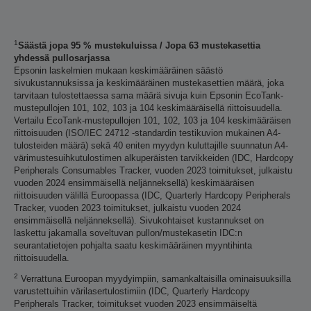
1
Säästä jopa 95 % mustekuluissa / Jopa 63 mustekasettia
yhdessä pullosarjassa
Epsonin laskelmien mukaan keskimääräinen säästö
sivukustannuksissa ja keskimääräinen mustekasettien määrä, joka
tarvitaan tulostettaessa sama määrä sivuja kuin Epsonin EcoTank-
mustepullojen 101, 102, 103 ja 104 keskimääräisellä riittoisuudella.
Vertailu EcoTank-mustepullojen 101, 102, 103 ja 104 keskimääräisen
riittoisuuden (ISO/IEC 24712 -standardin testikuvion mukainen A4-
tulosteiden määrä) sekä 40 eniten myydyn kuluttajille suunnatun A4-
värimustesuihkutulostimen alkuperäisten tarvikkeiden (IDC, Hardcopy
Peripherals Consumables Tracker, vuoden 2023 toimitukset, julkaistu
vuoden 2024 ensimmäisellä neljänneksellä) keskimääräisen
riittoisuuden välillä Euroopassa (IDC, Quarterly Hardcopy Peripherals
Tracker, vuoden 2023 toimitukset, julkaistu vuoden 2024
ensimmäisellä neljänneksellä). Sivukohtaiset kustannukset on
laskettu jakamalla soveltuvan pullon/mustekasetin IDC:n
seurantatietojen pohjalta saatu keskimääräinen myyntihinta
riittoisuudella.
2
Verrattuna Euroopan myydyimpiin, samankaltaisilla ominaisuuksilla
varustettuihin värilasertulostimiin (IDC, Quarterly Hardcopy
Peripherals Tracker, toimitukset vuoden 2023 ensimmäiseltä