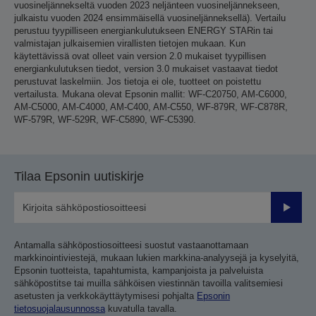
vuosineljännekseltä vuoden 2023 neljänteen vuosineljännekseen,
julkaistu vuoden 2024 ensimmäisellä vuosineljänneksellä). Vertailu
perustuu tyypilliseen energiankulutukseen ENERGY STARin tai
valmistajan julkaisemien virallisten tietojen mukaan. Kun
käytettävissä ovat olleet vain version 2.0 mukaiset tyypillisen
energiankulutuksen tiedot, version 3.0 mukaiset vastaavat tiedot
perustuvat laskelmiin. Jos tietoja ei ole, tuotteet on poistettu
vertailusta. Mukana olevat Epsonin mallit: WF-C20750, AM-C6000,
AM-C5000, AM-C4000, AM-C400, AM-C550, WF-879R, WF-C878R,
WF-579R, WF-529R, WF-C5890, WF-C5390.
Tilaa Epsonin uutiskirje
Lähetä
Antamalla sähköpostiosoitteesi suostut vastaanottamaan
markkinointiviestejä, mukaan lukien markkina-analyysejä ja kyselyitä,
Epsonin tuotteista, tapahtumista, kampanjoista ja palveluista
sähköpostitse tai muilla sähköisen viestinnän tavoilla valitsemiesi
asetusten ja verkkokäyttäytymisesi pohjalta
Epsonin
tietosuojalausunnossa
kuvatulla tavalla.