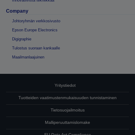
Innovatiivista tekniikkaa
Company
Johtoryhmän verkkosivusto
Epson Europe Electronics
Digigraphie
Tulostus suoraan kankaalle
Maailmanlaajuinen
Yritystiedot
Tuotteiden vaatimustenmukaisuuden tunnistaminen
Tietosuojailmoitus
Malliperuuttamislomake
EU Data Act Compliance