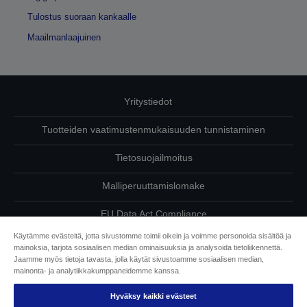
Tulostus suoraan kankaalle
Maailmanlaajuinen
Yritystiedot
Tuotteiden vaatimustenmukaisuuden tunnistaminen
Tietosuojailmoitus
Malliperuuttamislomake
EU Data Act Compliance
Käytämme evästeitä, jotta sivustomme toimii oikein ja voimme personoida sisältöä ja
Ota meihin yhteyttä omista tiedoistasi
mainoksia, tarjota sosiaalisen median ominaisuuksia ja analysoida tietoliikennettä.
Jaamme myös tietoja tavasta, jolla käytät sivustoamme sosiaalisen median,
Tietoa evästeistä
mainonta- ja analytiikkakumppaneidemme kanssa.
Hyväksy kaikki evästeet
Epson on sitoutunut saavutettavuuteen