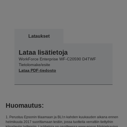
Lataukset
Lataa lisätietoja
WorkForce Enterprise WF-C20590 D4TWF
Tietolomake/esite
Lataa PDF-tiedosto
Huomautus:
1. Perustuu Epsonin tilaamaan ja BLI:n kahden kuukauden aikana ennen
helmikuuta 2017 suorittamaan testiin, jossa tuotteita verrattiin tiettyihin
kilpaileviin laitteisiin. Lisätietoja on osoitteessa www.epson.fi/inkjetsaving