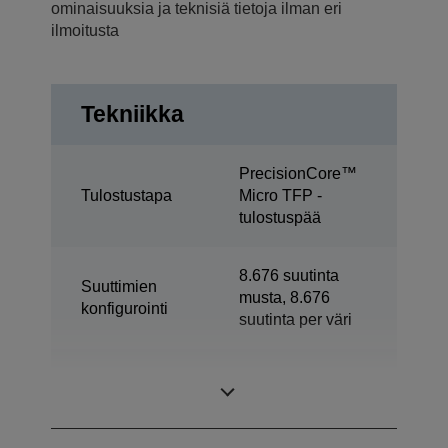
ominaisuuksia ja teknisiä tietoja ilman eri
ilmoitusta
Tekniikka
PrecisionCore™
Tulostustapa
Micro TFP -
tulostuspää
8.676 suutinta
Suuttimien
musta, 8.676
konfigurointi
suutinta per väri
Minimi
3,5 pl
pisarakoko