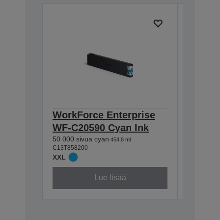
WorkForce Enterprise
WorkFo
WF-C20590 Cyan Ink
WF-C2
50 000 sivua cyan
50 000 si
454,8 ml
C13T858200
C13T85830
XXL
XXL
Lue lisää