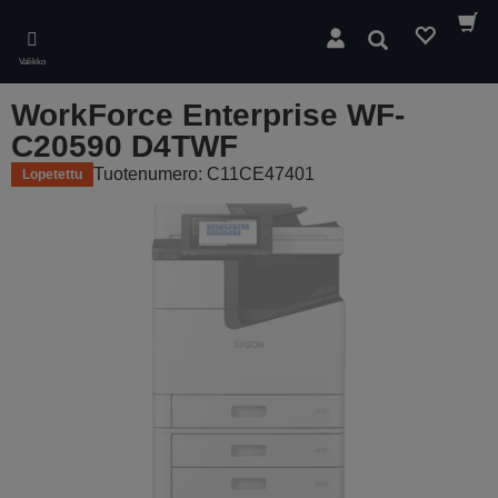
Skip
to
Hae
main
Valikko
content
WorkForce Enterprise WF-
C20590 D4TWF
Tuotenumero: C11CE47401
Lopetettu