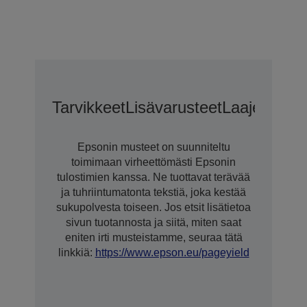
Tarvikkeet
Lisävarusteet
Laajennetu
Epsonin musteet on suunniteltu
toimimaan virheettömästi Epsonin
tulostimien kanssa. Ne tuottavat terävää
ja tuhriintumatonta tekstiä, joka kestää
sukupolvesta toiseen. Jos etsit lisätietoa
sivun tuotannosta ja siitä, miten saat
eniten irti musteistamme, seuraa tätä
linkkiä:
https://www.epson.eu/pageyield