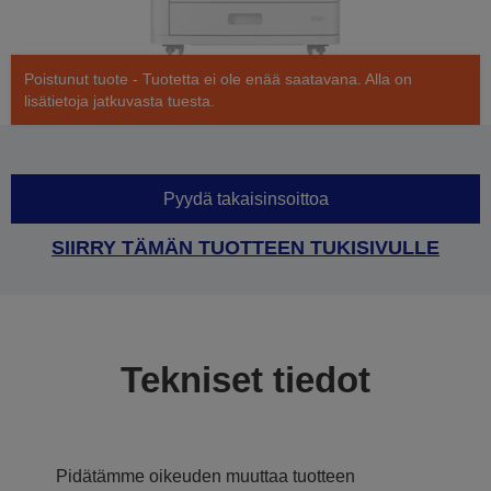
Poistunut tuote - Tuotetta ei ole enää saatavana. Alla on
lisätietoja jatkuvasta tuesta.
Pyydä takaisinsoittoa
SIIRRY TÄMÄN TUOTTEEN TUKISIVULLE
Tekniset tiedot
Pidätämme oikeuden muuttaa tuotteen