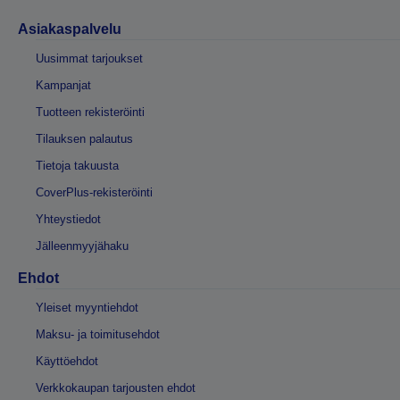
Asiakaspalvelu
Uusimmat tarjoukset
Kampanjat
Tuotteen rekisteröinti
Tilauksen palautus
Tietoja takuusta
CoverPlus-rekisteröinti
Yhteystiedot
Jälleenmyyjähaku
Ehdot
Yleiset myyntiehdot
Maksu- ja toimitusehdot
Käyttöehdot
Verkkokaupan tarjousten ehdot