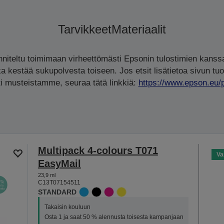
Tarvikkeet
Materiaalit
iteltu toimimaan virheettömästi Epsonin tulostimien kanssa
ka kestää sukupolvesta toiseen. Jos etsit lisätietoa sivun tuo
rti musteistamme, seuraa tätä linkkiä:
https://www.epson.eu/
Multipack 4-colours T071
Va
EasyMail
23,9 ml
C13T07154511
STANDARD
Takaisin kouluun
Osta 1 ja saat 50 % alennusta toisesta kampanjaan