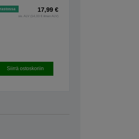
17,99 €
rastossa
sis. ALV (14,33 € ilman ALV)
Siirrä ostoskoriin