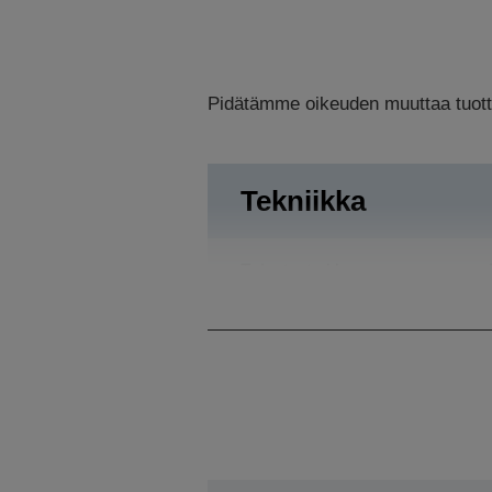
Pidätämme oikeuden muuttaa tuottee
Tekniikka
Tulostustarkkuus