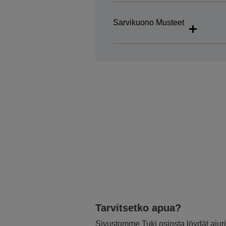
Sarvikuono Musteet
Tarvitsetko apua?
Sivustomme Tuki osiosta löydät ajurit