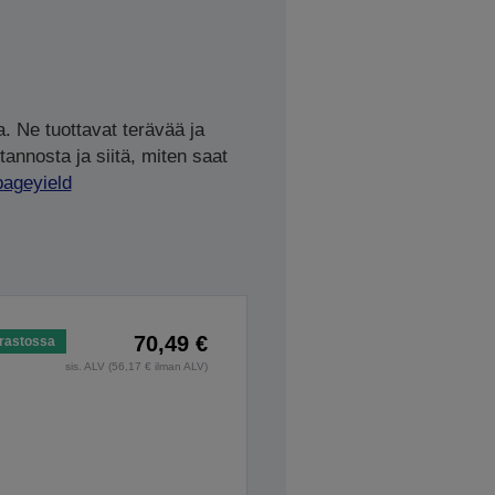
. Ne tuottavat terävää ja
tannosta ja siitä, miten saat
pageyield
70,49 €
rastossa
sis. ALV (56,17 € ilman ALV)