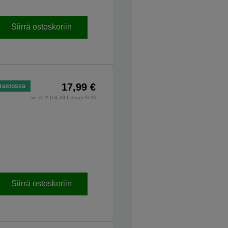
Siirrä ostoskoriin
17,99 €
rastossa
sis. ALV (14,33 € ilman ALV)
Siirrä ostoskoriin