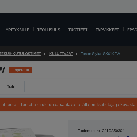
YRITYKSILLE
TEOLLISUUS
TUOTTEET
TARVIKKEET
EPS
TESUIHKUTULOSTIMET
KULUTTAJAT
Epson Stylus SX610FW
FW
Lopetettu
Tuki
nut tuote - Tuotetta ei ole enää saatavana. Alla on lisätietoja jatkuvasta 
Tuotenumero: C11CA50304