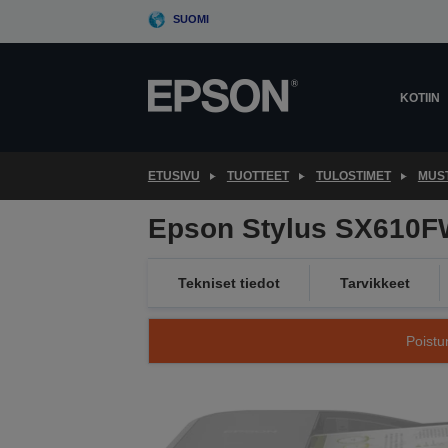
Skip
SUOMI
to
main
content
KOTIIN
ETUSIVU
TUOTTEET
TULOSTIMET
MUS
Epson Stylus SX610
Tekniset tiedot
Tarvikkeet
Poistu