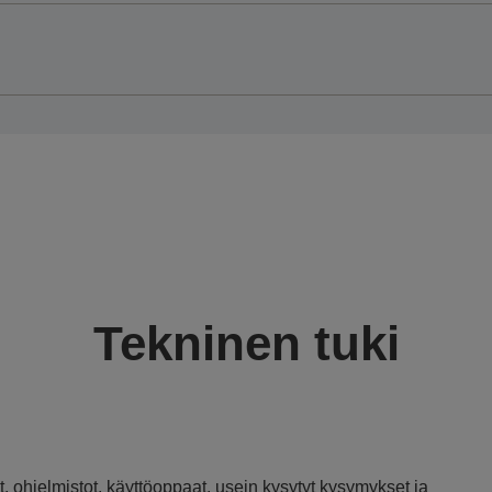
Tekninen tuki
, ohjelmistot, käyttöoppaat, usein kysytyt kysymykset ja