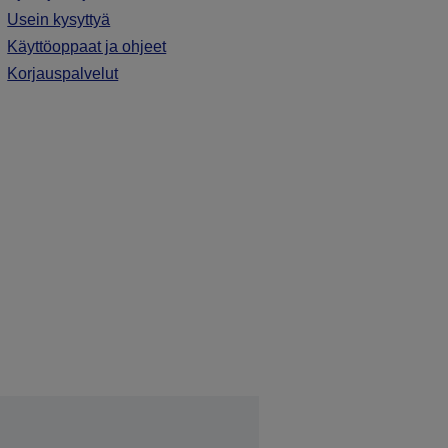
Usein kysyttyä
Käyttöoppaat ja ohjeet
Korjauspalvelut