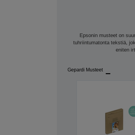
Epsonin musteet on suunn
tuhriintumatonta tekstiä, jo
eniten i
Gepardi Musteet