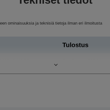
n ominaisuuksia ja teknisiä tietoja ilman eri ilmoitusta
Tulostus
5.760 x 1.440 DPI
Print Speeds (CAD A1
page size)