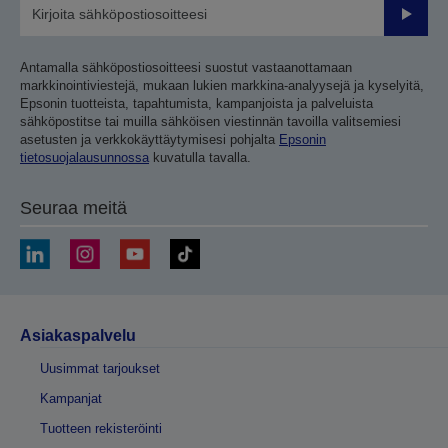
Lähetä
Antamalla sähköpostiosoitteesi suostut vastaanottamaan
markkinointiviestejä, mukaan lukien markkina-analyysejä ja kyselyitä,
Epsonin tuotteista, tapahtumista, kampanjoista ja palveluista
sähköpostitse tai muilla sähköisen viestinnän tavoilla valitsemiesi
asetusten ja verkkokäyttäytymisesi pohjalta
Epsonin
tietosuojalausunnossa
kuvatulla tavalla.
Seuraa meitä
Asiakaspalvelu
Uusimmat tarjoukset
Kampanjat
Tuotteen rekisteröinti