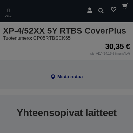
Skip
to
Hae
main
Valikko
content
XP-4/52XX 5Y RTBS CoverPlus
Tuotenumero: CP05RTBSCK65
30,35 €
sis. ALV (24,18 € ilman ALV)
Mistä ostaa
Yhteensopivat laitteet