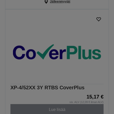
Jälleenmyyjät
XP-4/52XX 3Y RTBS CoverPlus
15,17 €
sis. ALV (12,09 € ilman ALV)
Lue lisää