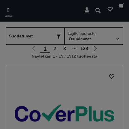
Skip
to
Hae
main
Valikko
content
Lajitteluperuste:
Suodattimet
1
2
3
⋯
128
Siirry
Siirry
Näytetään 1 - 15 / 1912 tuotteesta
edelliselle
seuraavalle
sivulle
sivulle