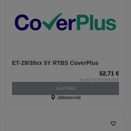
ET-29/39xx 5Y RTBS CoverPlus
52,71 €
sis. ALV (42,00 € ilman ALV)
Lue lisää
Jälleenmyyjät