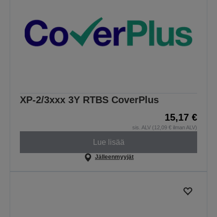
XP-2/3xxx 3Y RTBS CoverPlus
15,17 €
sis. ALV (12,09 € ilman ALV)
Lue lisää
Jälleenmyyjät