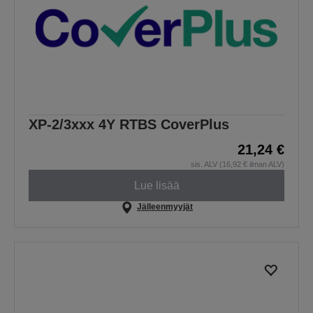
XP-2/3xxx 4Y RTBS CoverPlus
21,24 €
sis. ALV (16,92 € ilman ALV)
Lue lisää
Jälleenmyyjät