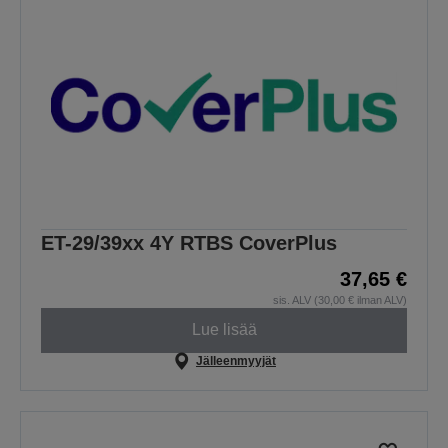
ET-29/39xx 4Y RTBS CoverPlus
37,65 €
sis. ALV (30,00 € ilman ALV)
Lue lisää
Jälleenmyyjät