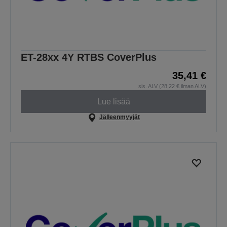
ET-28xx 4Y RTBS CoverPlus
35,41 €
sis. ALV (28,22 € ilman ALV)
Lue lisää
Jälleenmyyjät