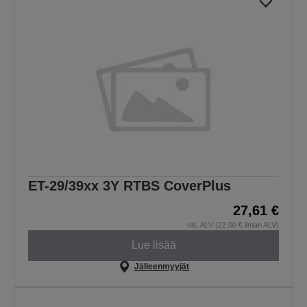
ET-29/39xx 3Y RTBS CoverPlus
27,61 €
sis. ALV (22,00 € ilman ALV)
Lue lisää
Jälleenmyyjät