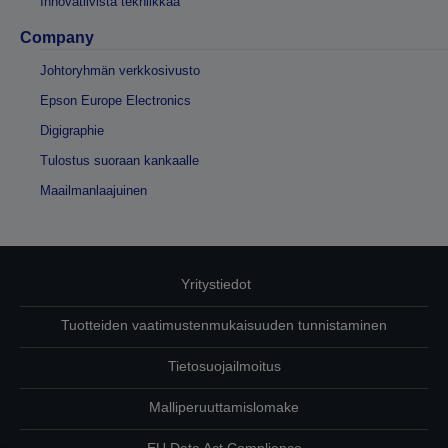
Innovatiivista tekniikkaa
Company
Johtoryhmän verkkosivusto
Epson Europe Electronics
Digigraphie
Tulostus suoraan kankaalle
Maailmanlaajuinen
Yritystiedot
Tuotteiden vaatimustenmukaisuuden tunnistaminen
Tietosuojailmoitus
Malliperuuttamislomake