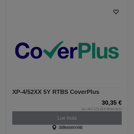
XP-4/52XX 5Y RTBS CoverPlus
30,35 €
sis. ALV (24,18 € ilman ALV)
Lue lisää
Jälleenmyyjät