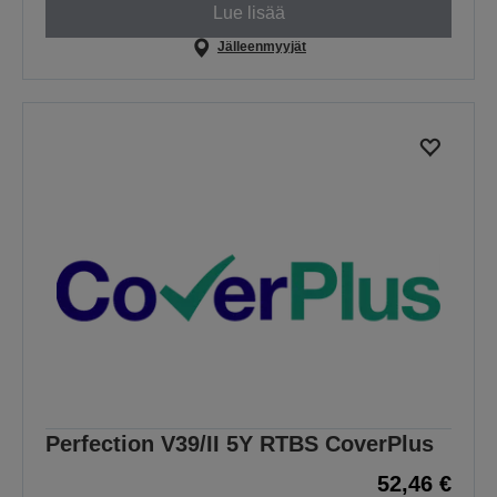
Lue lisää
Jälleenmyyjät
Perfection V39/II 5Y RTBS CoverPlus
52,46 €