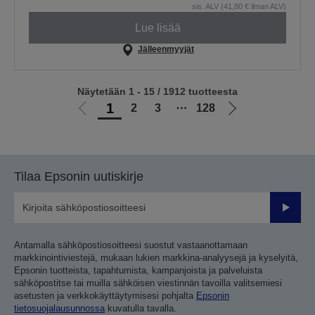
sis. ALV (41,80 € ilman ALV)
Lue lisää
Jälleenmyyjät
Näytetään 1 - 15 / 1912 tuotteesta
1
2
3
⋯
128
Siirry
Siirry
edelliselle
seuraavalle
sivulle
sivulle
Tilaa Epsonin uutiskirje
Lähetä
Antamalla sähköpostiosoitteesi suostut vastaanottamaan
markkinointiviestejä, mukaan lukien markkina-analyysejä ja kyselyitä,
Epsonin tuotteista, tapahtumista, kampanjoista ja palveluista
sähköpostitse tai muilla sähköisen viestinnän tavoilla valitsemiesi
asetusten ja verkkokäyttäytymisesi pohjalta
Epsonin
tietosuojalausunnossa
kuvatulla tavalla.