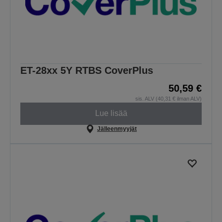
ET-28xx 5Y RTBS CoverPlus
50,59 €
sis. ALV (40,31 € ilman ALV)
Lue lisää
Jälleenmyyjät