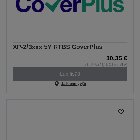
XP-2/3xxx 5Y RTBS CoverPlus
30,35 €
sis. ALV (24,18 € ilman ALV)
Lue lisää
Jälleenmyyjät