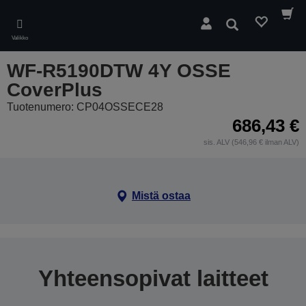
Skip
to
Hae
main
Valikko
content
WF-R5190DTW 4Y OSSE
CoverPlus
Tuotenumero: CP04OSSECE28
686,43 €
sis. ALV (546,96 € ilman ALV)
Mistä ostaa
Yhteensopivat laitteet