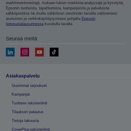
markkinointiviestejä, mukaan lukien markkina-analyysejä ja kyselyitä,
Epsonin tuotteista, tapahtumista, kampanjoista ja palveluista
sähköpostitse tai muilla sähköisen viestinnän tavoilla valitsemiesi
asetusten ja verkkokäyttäytymisesi pohjalta
Epsonin
tietosuojalausunnossa
kuvatulla tavalla.
Seuraa meitä
Asiakaspalvelu
Uusimmat tarjoukset
Kampanjat
Tuotteen rekisteröinti
Tilauksen palautus
Tietoja takuusta
CoverPlus-rekisteröinti