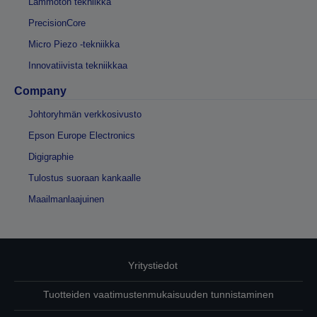
Lämmötön tekniikka
PrecisionCore
Micro Piezo -tekniikka
Innovatiivista tekniikkaa
Company
Johtoryhmän verkkosivusto
Epson Europe Electronics
Digigraphie
Tulostus suoraan kankaalle
Maailmanlaajuinen
Yritystiedot
Tuotteiden vaatimustenmukaisuuden tunnistaminen