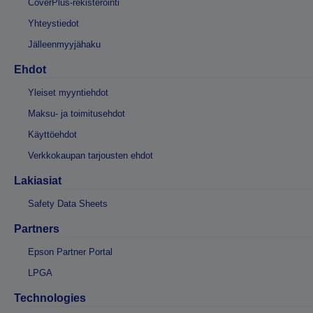
CoverPlus-rekisteröinti
Yhteystiedot
Jälleenmyyjähaku
Ehdot
Yleiset myyntiehdot
Maksu- ja toimitusehdot
Käyttöehdot
Verkkokaupan tarjousten ehdot
Lakiasiat
Safety Data Sheets
Partners
Epson Partner Portal
LPGA
Technologies