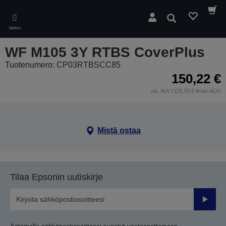
Skip
to
Hae
main
Valikko
content
WF M105 3Y RTBS CoverPlus
Tuotenumero: CP03RTBSCC85
150,22 €
sis. ALV (119,70 € ilman ALV)
Mistä ostaa
Tilaa Epsonin uutiskirje
Lähetä