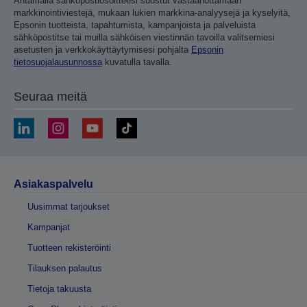
Antamalla sähköpostiosoitteesi suostut vastaanottamaan
markkinointiviestejä, mukaan lukien markkina-analyysejä ja kyselyitä,
Epsonin tuotteista, tapahtumista, kampanjoista ja palveluista
sähköpostitse tai muilla sähköisen viestinnän tavoilla valitsemiesi
asetusten ja verkkokäyttäytymisesi pohjalta
Epsonin
tietosuojalausunnossa
kuvatulla tavalla.
Seuraa meitä
Asiakaspalvelu
Uusimmat tarjoukset
Kampanjat
Tuotteen rekisteröinti
Tilauksen palautus
Tietoja takuusta