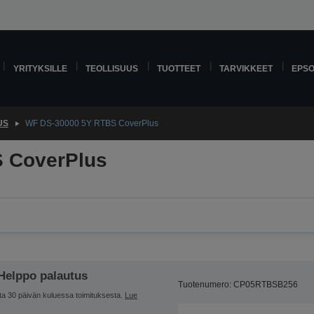
YRITYKSILLE
TEOLLISUUS
TUOTTEET
TARVIKKEET
EPS
US
WF DS-30000 5Y RTBS CoverPlus
 CoverPlus
Helppo palautus
Tuotenumero: CP05RTBSB256
ta 30 päivän kuluessa toimituksesta.
Lue