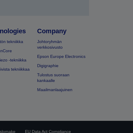
nologies
Company
ön tekniikka
Johtoryhmän
verkkosivusto
onCore
Epson Europe Electronics
iezo -tekniikka
Digigraphie
ivista tekniikkaa
Tulostus suoraan
kankaalle
Maailmanlaajuinen
islomake
EU Data Act Compliance