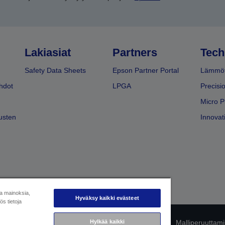
Lakiasiat
Partners
Tech
Safety Data Sheets
Epson Partner Portal
Lämmöt
hdot
LPGA
Precisi
Micro P
usten
Innovati
ja mainoksia,
Hyväksy kaikki evästeet
s tietoja
mukaisuuden tunnistaminen
Hylkää kaikki
Tietosuojailmoitus
Malliperuuttam