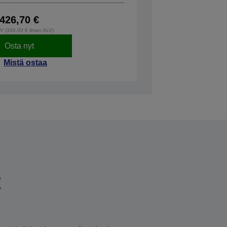
426,70 €
LV (340,00 € ilman ALV)
Osta nyt
Mistä ostaa
t