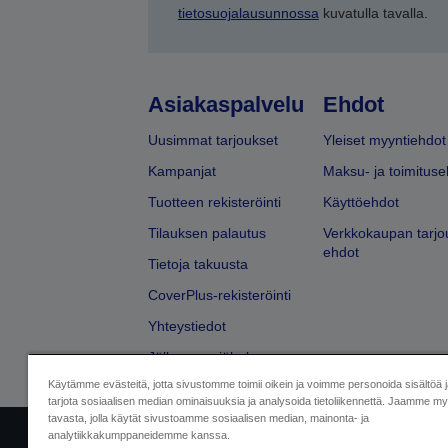
tietosuojalausunnossa
kuvatulla tavalla.
Asiakaspalvelu
Ehdot
Uusimmat tarjoukset
Yleiset myyntiehdot
Kampanjat
Maksu- ja toimituse
Tuotteen rekisteröinti
Käyttöehdot
Tilauksen palautus
Verkkokaupan tarjo
ehdot
Tietoja takuusta
CoverPlus-rekisteröinti
Yhteystiedot
Jälleenmyyjähaku
Käytämme evästeitä, jotta sivustomme toimii oikein ja voimme personoida sisältöä 
tarjota sosiaalisen median ominaisuuksia ja analysoida tietoliikennettä. Jaamme myö
tavasta, jolla käytät sivustoamme sosiaalisen median, mainonta- ja
analytiikkakumppaneidemme kanssa.
Yritystiedot
Tuotteiden vaatimusten