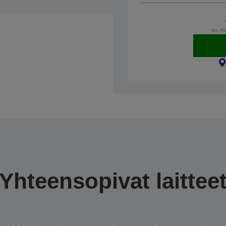
sis. A
Yhteensopivat laittee