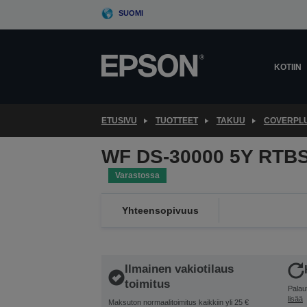
Skip
SUOMI
to
main
content
KOTIIN
ETUSIVU
TUOTTEET
TAKUU
COVERPL
WF DS-30000 5Y RTBS
Varastossa
Yhteensopivuus
Ilmainen vakiotilaus
toimitus
Palau
lisää
Maksuton normaalitoimitus kaikkiin yli 25 €