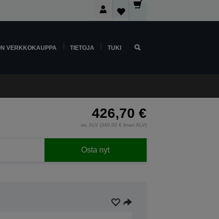
ON VERKKOKAUPPA
TIETOJA
TUKI
426,70 €
sis. ALV (340,00 € ilman ALV)
Osta nyt