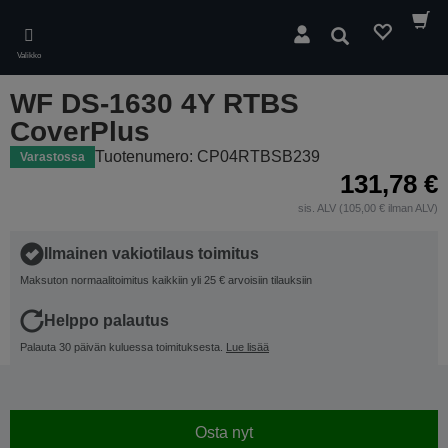
Skip
to
Hae
main
Valikko
content
WF DS-1630 4Y RTBS
CoverPlus
Tuotenumero: CP04RTBSB239
Varastossa
131,78 €
sis. ALV (105,00 € ilman ALV)
Ilmainen vakiotilaus toimitus
Maksuton normaalitoimitus kaikkiin yli 25 € arvoisiin tilauksiin
Helppo palautus
Palauta 30 päivän kuluessa toimituksesta.
Lue lisää
Osta nyt