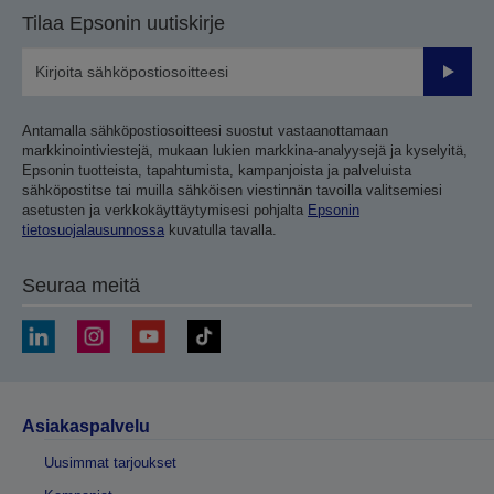
Tilaa Epsonin uutiskirje
Lähetä
Antamalla sähköpostiosoitteesi suostut vastaanottamaan
markkinointiviestejä, mukaan lukien markkina-analyysejä ja kyselyitä,
Epsonin tuotteista, tapahtumista, kampanjoista ja palveluista
sähköpostitse tai muilla sähköisen viestinnän tavoilla valitsemiesi
asetusten ja verkkokäyttäytymisesi pohjalta
Epsonin
tietosuojalausunnossa
kuvatulla tavalla.
Seuraa meitä
Asiakaspalvelu
Uusimmat tarjoukset