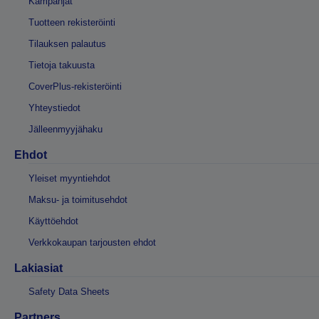
Kampanjat
Tuotteen rekisteröinti
Tilauksen palautus
Tietoja takuusta
CoverPlus-rekisteröinti
Yhteystiedot
Jälleenmyyjähaku
Ehdot
Yleiset myyntiehdot
Maksu- ja toimitusehdot
Käyttöehdot
Verkkokaupan tarjousten ehdot
Lakiasiat
Safety Data Sheets
Partners