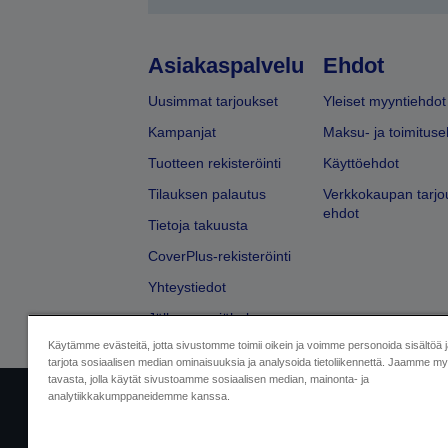
Asiakaspalvelu
Ehdot
Uusimmat tarjoukset
Yleiset myyntiehdot
Kampanjat
Maksu- ja toimituse
Tuotteen rekisteröinti
Käyttöehdot
Tilauksen palautus
Verkkokaupan tarjo
ehdot
Tietoja takuusta
CoverPlus-rekisteröinti
Yhteystiedot
Jälleenmyyjähaku
Käytämme evästeitä, jotta sivustomme toimii oikein ja voimme personoida sisältöä 
tarjota sosiaalisen median ominaisuuksia ja analysoida tietoliikennettä. Jaamme myö
tavasta, jolla käytät sivustoamme sosiaalisen median, mainonta- ja
analytiikkakumppaneidemme kanssa.
Yritystiedot
Tuotteiden vaatimusten
Ota meihin yhtey