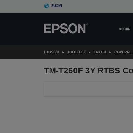
Skip
SUOMI
to
main
content
KOTIIN
ETUSIVU
TUOTTEET
TAKUU
COVERPL
TM-T260F 3Y RTBS Co