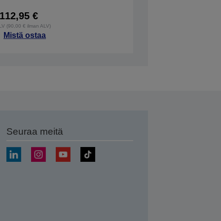
112,95 €
ALV (90,00 € ilman ALV)
Mistä ostaa
Seuraa meitä
ä