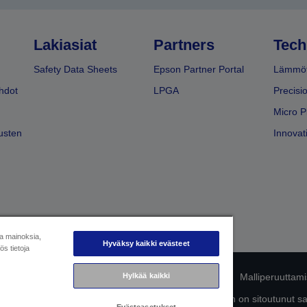
Lakiasiat
Partners
Tech
Safety Data Sheets
Epson Partner Portal
Lämmöt
hdot
LPGA
Precisi
Micro P
usten
Innovati
ja mainoksia,
Hyväksy kaikki evästeet
s tietoja
mukaisuuden tunnistaminen
Hylkää kaikki
Tietosuojailmoitus
Malliperuuttam
ttä omista tiedoistasi
Tietoa evästeistä
Epson on sitoutunut s