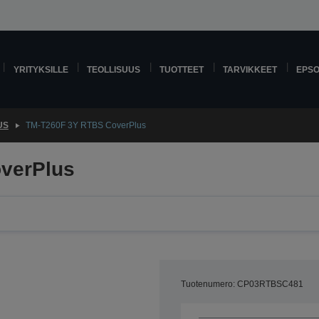
YRITYKSILLE
TEOLLISUUS
TUOTTEET
TARVIKKEET
EPS
US
TM-T260F 3Y RTBS CoverPlus
verPlus
Tuotenumero: CP03RTBSC481