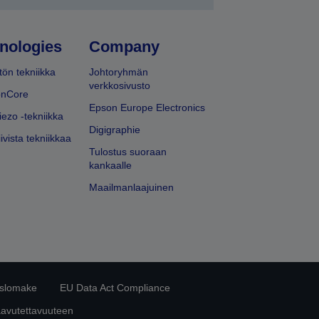
nologies
Company
ön tekniikka
Johtoryhmän
verkkosivusto
onCore
Epson Europe Electronics
iezo -tekniikka
Digigraphie
ivista tekniikkaa
Tulostus suoraan
kankaalle
Maailmanlaajuinen
islomake
EU Data Act Compliance
aavutettavuuteen