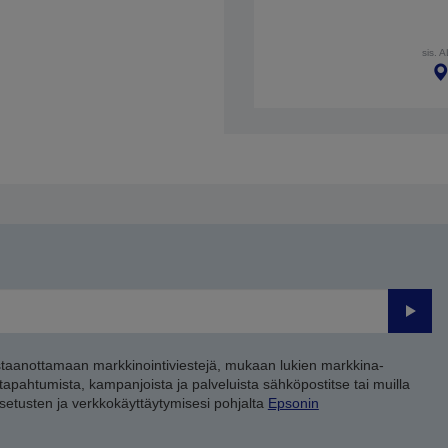
sis. 
Lähet
staanottamaan markkinointiviestejä, mukaan lukien markkina-
 tapahtumista, kampanjoista ja palveluista sähköpostitse tai muilla
asetusten ja verkkokäyttäytymisesi pohjalta
Epsonin