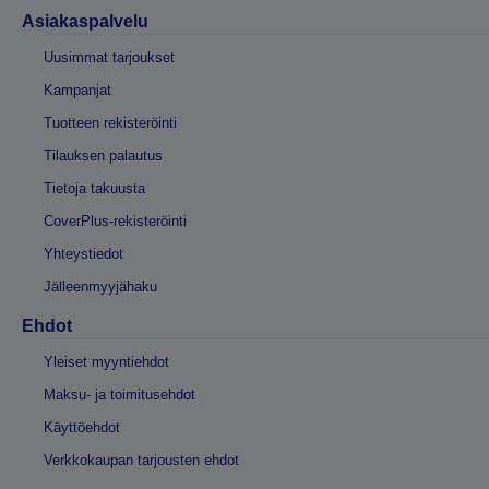
Asiakaspalvelu
Uusimmat tarjoukset
Kampanjat
Tuotteen rekisteröinti
Tilauksen palautus
Tietoja takuusta
CoverPlus-rekisteröinti
Yhteystiedot
Jälleenmyyjähaku
Ehdot
Yleiset myyntiehdot
Maksu- ja toimitusehdot
Käyttöehdot
Verkkokaupan tarjousten ehdot