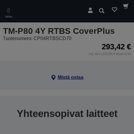
Skip
to
Hae
main
Valikko
content
TM-P80 4Y RTBS CoverPlus
Tuotenumero: CP04RTBSCD70
293,42 €
sis. ALV (233,80 € ilman ALV)
Mistä ostaa
Yhteensopivat laitteet