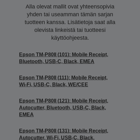
Alla olevat mallit ovat yhteensopivia
yhden tai useamman tämän sarjan
tuotteen kanssa. Lisätietoja saat alla
olevista linkeistä tai tuotteesi
käyttöohjeesta.
Epson TM-P80II (101): Mobile Receipt,
Bluetooth, USB-C, Black, EMEA
Epson TM-P80II (111): Mobile Receipt,
Wi-Fi, USB-C, Black, WE/CEE
Epson TM-P80II (121): Mobile Receipt,
Autocutter, Bluetooth, USB-C, Black,
EMEA
Epson TM-P80II (131): Mobile Receipt,
Autocutter, Wi-Fi, USB-C, Black,