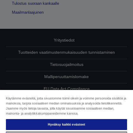
Tulostus suoraan kankaalle
Maailmanlaajuinen
Yritystiedot
Tuotteiden vaatimustenmukaisuuden tunnistaminen
Tietosuojailmoitus
Malliperuuttamislomake
EU Data Act Compliance
Käytämme evästeitä, jotta sivustomme toimii oikein ja voimme personoida sisältöä ja
Ota meihin yhteyttä omista tiedoistasi
mainoksia, tarjota sosiaalisen median ominaisuuksia ja analysoida tietoliikennettä.
Jaamme myös tietoja tavasta, jolla käytät sivustoamme sosiaalisen median,
Tietoa evästeistä
mainonta- ja analytiikkakumppaneidemme kanssa.
Hyväksy kaikki evästeet
Epson on sitoutunut saavutettavuuteen