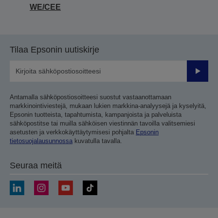
WE/CEE
Tilaa Epsonin uutiskirje
Lähetä
Antamalla sähköpostiosoitteesi suostut vastaanottamaan
markkinointiviestejä, mukaan lukien markkina-analyysejä ja kyselyitä,
Epsonin tuotteista, tapahtumista, kampanjoista ja palveluista
sähköpostitse tai muilla sähköisen viestinnän tavoilla valitsemiesi
asetusten ja verkkokäyttäytymisesi pohjalta
Epsonin
tietosuojalausunnossa
kuvatulla tavalla.
Seuraa meitä