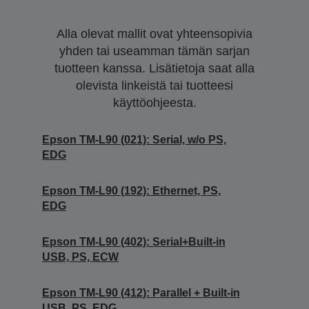
Alla olevat mallit ovat yhteensopivia
yhden tai useamman tämän sarjan
tuotteen kanssa. Lisätietoja saat alla
olevista linkeistä tai tuotteesi
käyttöohjeesta.
Epson TM-L90 (021): Serial, w/o PS,
EDG
Epson TM-L90 (192): Ethernet, PS,
EDG
Epson TM-L90 (402): Serial+Built-in
USB, PS, ECW
Epson TM-L90 (412): Parallel + Built-in
USB, PS, EDG