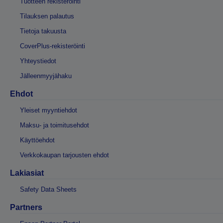
Tuotteen rekisteröinti
Tilauksen palautus
Tietoja takuusta
CoverPlus-rekisteröinti
Yhteystiedot
Jälleenmyyjähaku
Ehdot
Yleiset myyntiehdot
Maksu- ja toimitusehdot
Käyttöehdot
Verkkokaupan tarjousten ehdot
Lakiasiat
Safety Data Sheets
Partners