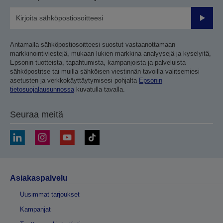
Lähetä
Antamalla sähköpostiosoitteesi suostut vastaanottamaan
markkinointiviestejä, mukaan lukien markkina-analyysejä ja kyselyitä,
Epsonin tuotteista, tapahtumista, kampanjoista ja palveluista
sähköpostitse tai muilla sähköisen viestinnän tavoilla valitsemiesi
asetusten ja verkkokäyttäytymisesi pohjalta
Epsonin
tietosuojalausunnossa
kuvatulla tavalla.
Seuraa meitä
Asiakaspalvelu
Uusimmat tarjoukset
Kampanjat