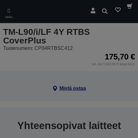
Skip
to
Hae
main
Valikko
content
TM-L90/i/LF 4Y RTBS
CoverPlus
Tuotenumero: CP04RTBSC412
175,70 €
sis. ALV (140,00 € ilman ALV)
Mistä ostaa
Yhteensopivat laitteet