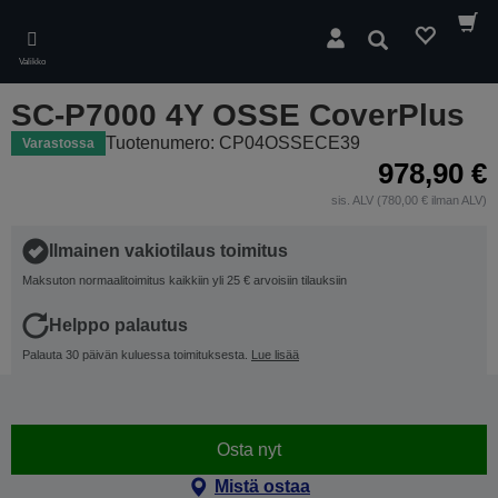
Skip
to
Hae
main
Valikko
content
SC-P7000 4Y OSSE CoverPlus
Tuotenumero: CP04OSSECE39
Varastossa
978,90 €
sis. ALV (780,00 € ilman ALV)
Ilmainen vakiotilaus toimitus
Maksuton normaalitoimitus kaikkiin yli 25 € arvoisiin tilauksiin
Helppo palautus
Palauta 30 päivän kuluessa toimituksesta.
Lue lisää
Osta nyt
Mistä ostaa