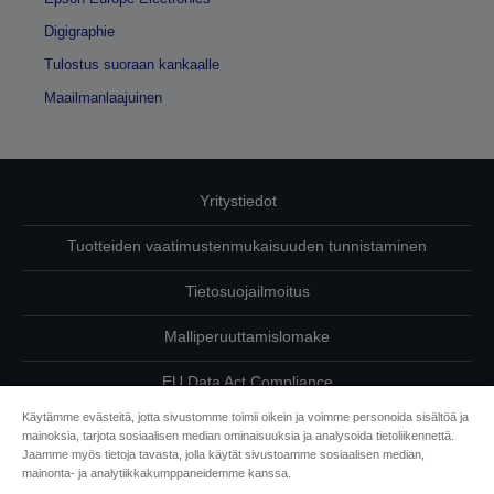
Digigraphie
Tulostus suoraan kankaalle
Maailmanlaajuinen
Yritystiedot
Tuotteiden vaatimustenmukaisuuden tunnistaminen
Tietosuojailmoitus
Malliperuuttamislomake
EU Data Act Compliance
Käytämme evästeitä, jotta sivustomme toimii oikein ja voimme personoida sisältöä ja
Ota meihin yhteyttä omista tiedoistasi
mainoksia, tarjota sosiaalisen median ominaisuuksia ja analysoida tietoliikennettä.
Jaamme myös tietoja tavasta, jolla käytät sivustoamme sosiaalisen median,
Tietoa evästeistä
mainonta- ja analytiikkakumppaneidemme kanssa.