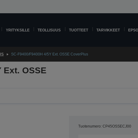
YRITYKSILLE
TEOLLISUUS
TUOTTEET
TARVIKKEET
EPS
US
SC-F9400/F9400H 4/5Y Ext. OSSE CoverPlus
Y Ext. OSSE
Tuotenumero: CP45OSSECJ00