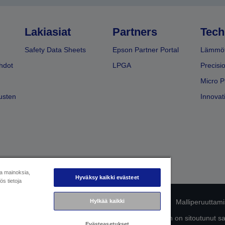
Lakiasiat
Partners
Tech
Safety Data Sheets
Epson Partner Portal
Lämmöt
hdot
LPGA
Precisi
Micro P
usten
Innovati
ja mainoksia,
Hyväksy kaikki evästeet
s tietoja
mukaisuuden tunnistaminen
Hylkää kaikki
Tietosuojailmoitus
Malliperuuttam
ttä omista tiedoistasi
Tietoa evästeistä
Epson on sitoutunut s
Evästeasetukset