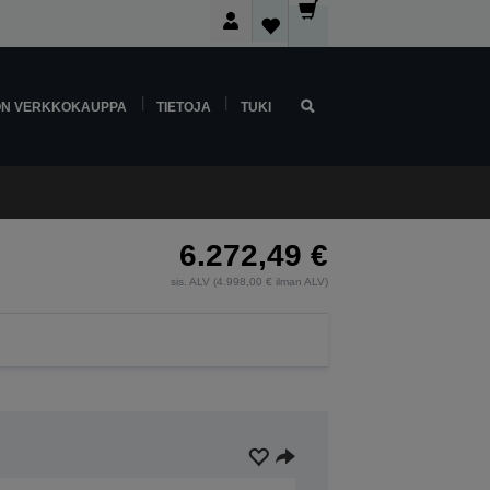
ON VERKKOKAUPPA
TIETOJA
TUKI
6.272,49 €
sis. ALV (4.998,00 € ilman ALV)