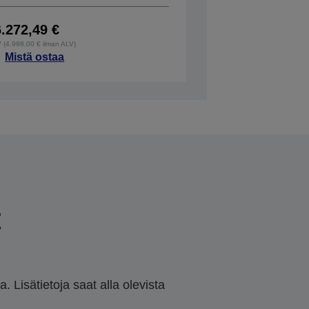
6.272,49 €
V (4.998,00 € ilman ALV)
Mistä ostaa
t
 Lisätietoja saat alla olevista