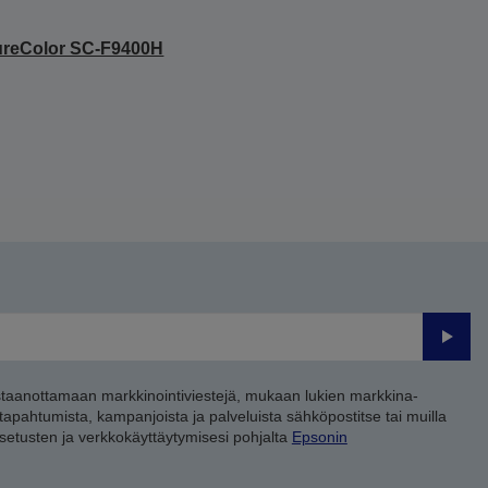
ureColor SC-F9400H
Lähet
staanottamaan markkinointiviestejä, mukaan lukien markkina-
 tapahtumista, kampanjoista ja palveluista sähköpostitse tai muilla
asetusten ja verkkokäyttäytymisesi pohjalta
Epsonin