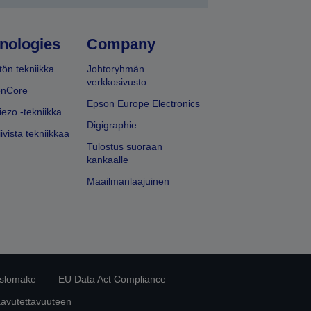
nologies
Company
ön tekniikka
Johtoryhmän
verkkosivusto
onCore
Epson Europe Electronics
iezo -tekniikka
Digigraphie
ivista tekniikkaa
Tulostus suoraan
kankaalle
Maailmanlaajuinen
islomake
EU Data Act Compliance
aavutettavuuteen