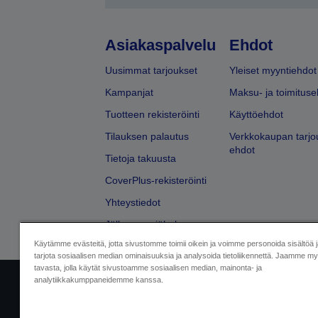
Asiakaspalvelu
Ehdot
Uusimmat tarjoukset
Yleiset myyntiehdot
Kampanjat
Maksu- ja toimituse
Tuotteen rekisteröinti
Käyttöehdot
Tilauksen palautus
Verkkokaupan tarjo
ehdot
Tietoja takuusta
CoverPlus-rekisteröinti
Yhteystiedot
Jälleenmyyjähaku
Käytämme evästeitä, jotta sivustomme toimii oikein ja voimme personoida sisältöä 
tarjota sosiaalisen median ominaisuuksia ja analysoida tietoliikennettä. Jaamme myö
tavasta, jolla käytät sivustoamme sosiaalisen median, mainonta- ja
analytiikkakumppaneidemme kanssa.
Yritystiedot
Tuotteiden vaatimusten
Ota meihin yhtey