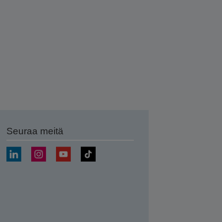
Seuraa meitä
ä