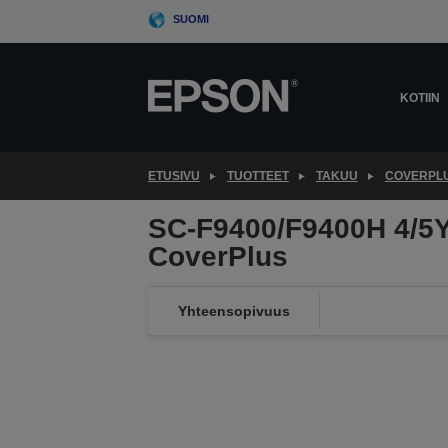
Skip
SUOMI
to
main
content
KOTIIN
ETUSIVU
TUOTTEET
TAKUU
COVERPL
SC-F9400/F9400H 4/5
CoverPlus
Yhteensopivuus