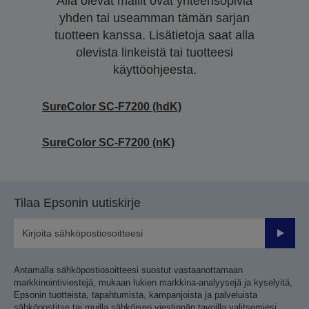
Alla olevat mallit ovat yhteensopivia
yhden tai useamman tämän sarjan
tuotteen kanssa. Lisätietoja saat alla
olevista linkeistä tai tuotteesi
käyttöohjeesta.
SureColor SC-F7200 (hdK)
SureColor SC-F7200 (nK)
Tilaa Epsonin uutiskirje
Lähetä
Antamalla sähköpostiosoitteesi suostut vastaanottamaan
markkinointiviestejä, mukaan lukien markkina-analyysejä ja kyselyitä,
Epsonin tuotteista, tapahtumista, kampanjoista ja palveluista
sähköpostitse tai muilla sähköisen viestinnän tavoilla valitsemiesi