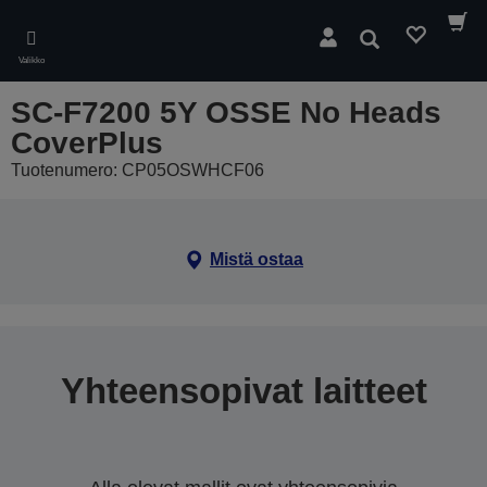
Skip
to
Hae
main
Valikko
content
SC-F7200 5Y OSSE No Heads
CoverPlus
Tuotenumero: CP05OSWHCF06
Mistä ostaa
Yhteensopivat laitteet