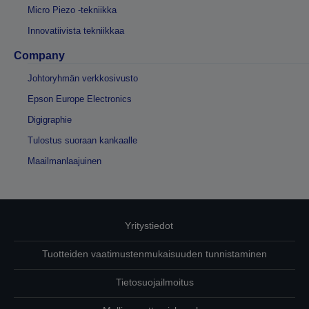
Micro Piezo -tekniikka
Innovatiivista tekniikkaa
Company
Johtoryhmän verkkosivusto
Epson Europe Electronics
Digigraphie
Tulostus suoraan kankaalle
Maailmanlaajuinen
Yritystiedot
Tuotteiden vaatimustenmukaisuuden tunnistaminen
Tietosuojailmoitus