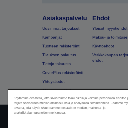
Asiakaspalvelu
Ehdot
Uusimmat tarjoukset
Yleiset myyntiehdot
Kampanjat
Maksu- ja toimituse
Tuotteen rekisteröinti
Käyttöehdot
Tilauksen palautus
Verkkokaupan tarjo
ehdot
Tietoja takuusta
CoverPlus-rekisteröinti
Yhteystiedot
Jälleenmyyjähaku
Käytämme evästeitä, jotta sivustomme toimii oikein ja voimme personoida sisältöä 
tarjota sosiaalisen median ominaisuuksia ja analysoida tietoliikennettä. Jaamme myö
tavasta, jolla käytät sivustoamme sosiaalisen median, mainonta- ja
analytiikkakumppaneidemme kanssa.
Yritystiedot
Tuotteiden vaatimusten
Ota meihin yhtey