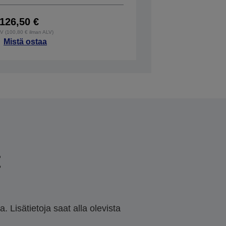
126,50 €
LV (100,80 € ilman ALV)
Mistä ostaa
t
 Lisätietoja saat alla olevista