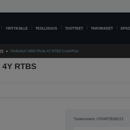
YRITYKSILLE
TEOLLISUUS
TUOTTEET
TARVIKKEET
EPS
US
Perfection V800 Photo 4Y RTBS CoverPlus
o 4Y RTBS
Tuotenumero: CP04RTBSB223