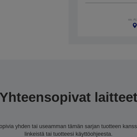
sis. A
Yhteensopivat laittee
sopivia yhden tai useamman tämän sarjan tuotteen kanssa.
linkeistä tai tuotteesi käyttöohjeesta.