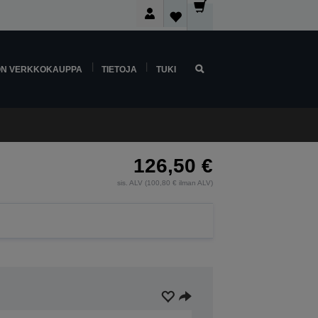
ON VERKKOKAUPPA
TIETOJA
TUKI
126,50 €
sis. ALV (100,80 € ilman ALV)