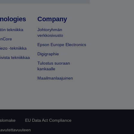
nologies
Company
ön tekniikka
Johtoryhmän
verkkosivusto
onCore
Epson Europe Electronics
iezo -tekniikka
Digigraphie
ivista tekniikkaa
Tulostus suoraan
kankaalle
Maailmanlaajuinen
islomake
EU Data Act Compliance
aavutettavuuteen