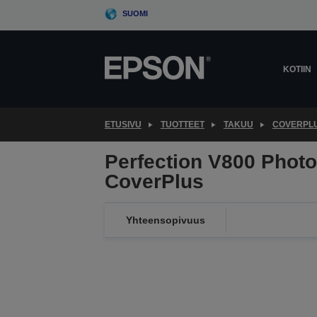
Skip
SUOMI
to
main
content
KOTIIN
ETUSIVU
TUOTTEET
TAKUU
COVERPL
Perfection V800 Phot
CoverPlus
Yhteensopivuus