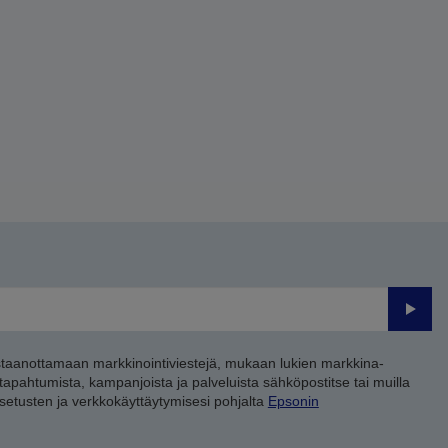
Lähet
staanottamaan markkinointiviestejä, mukaan lukien markkina-
 tapahtumista, kampanjoista ja palveluista sähköpostitse tai muilla
asetusten ja verkkokäyttäytymisesi pohjalta
Epsonin