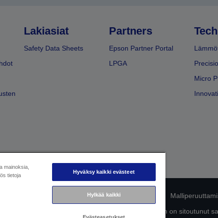
Lakiasiat
Partners
Tech
Safety Data Sheets
Epson Partner Portal
Lämmöt
hdot
LPGA
Precisi
Micro P
usten
Innovati
ja mainoksia,
Hyväksy kaikki evästeet
s tietoja
mukaisuuden tunnistaminen
Hylkää kaikki
Tietosuojailmoitus
Malliperuuttam
ttä omista tiedoistasi
Tietoa evästeistä
Epson on sitoutunut s
Evästeasetukset