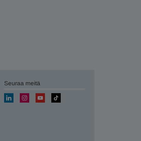
Seuraa meitä
ä