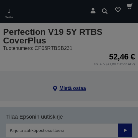
Skip
to
Hae
main
Valikko
content
Perfection V19 5Y RTBS
CoverPlus
Tuotenumero: CP05RTBSB231
52,46 €
sis. ALV (41,80 € ilman ALV)
Mistä ostaa
Tilaa Epsonin uutiskirje
Lähetä