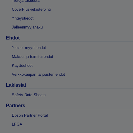
Tietoja takuusta
CoverPlus-rekisteröinti
Yhteystiedot
Jälleenmyyjähaku
Ehdot
Yleiset myyntiehdot
Maksu- ja toimitusehdot
Käyttöehdot
Verkkokaupan tarjousten ehdot
Lakiasiat
Safety Data Sheets
Partners
Epson Partner Portal
LPGA