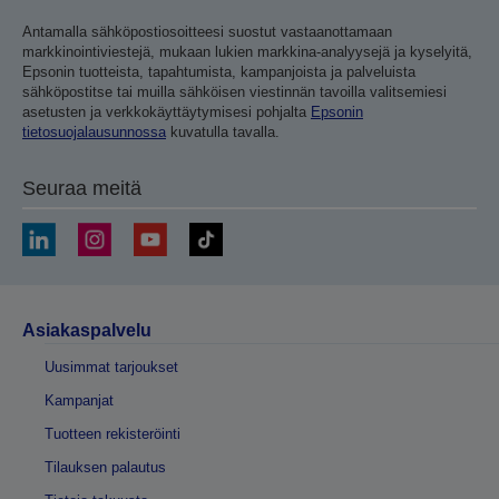
Antamalla sähköpostiosoitteesi suostut vastaanottamaan
markkinointiviestejä, mukaan lukien markkina-analyysejä ja kyselyitä,
Epsonin tuotteista, tapahtumista, kampanjoista ja palveluista
sähköpostitse tai muilla sähköisen viestinnän tavoilla valitsemiesi
asetusten ja verkkokäyttäytymisesi pohjalta
Epsonin
tietosuojalausunnossa
kuvatulla tavalla.
Seuraa meitä
Asiakaspalvelu
Uusimmat tarjoukset
Kampanjat
Tuotteen rekisteröinti
Tilauksen palautus