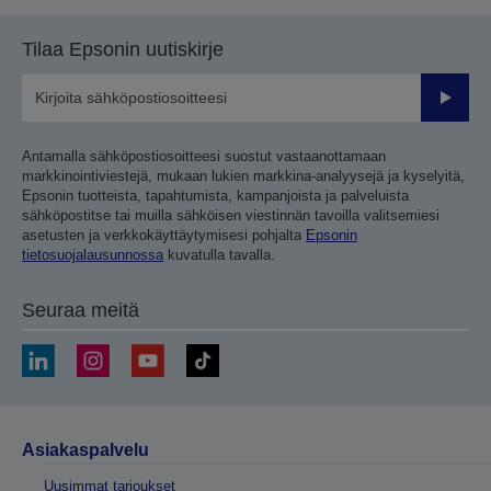
Tilaa Epsonin uutiskirje
Lähetä
Antamalla sähköpostiosoitteesi suostut vastaanottamaan
markkinointiviestejä, mukaan lukien markkina-analyysejä ja kyselyitä,
Epsonin tuotteista, tapahtumista, kampanjoista ja palveluista
sähköpostitse tai muilla sähköisen viestinnän tavoilla valitsemiesi
asetusten ja verkkokäyttäytymisesi pohjalta
Epsonin
tietosuojalausunnossa
kuvatulla tavalla.
Seuraa meitä
Asiakaspalvelu
Uusimmat tarjoukset