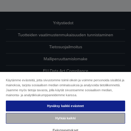
Yritystiedot
Tuotteiden vaatimustenmukaisuuden tunnistaminen
Tietosuojailmoitus
Malliperuuttamislomake
EU Data Act Compliance
Käytämme evästeitä, jotta sivustomme toimii oikein ja voimme personoida sisältöä ja
Ota meihin yhteyttä omista tiedoistasi
mainoksia, tarjota sosiaalisen median ominaisuuksia ja analysoida tietoliikennettä.
Jaamme myös tietoja tavasta, jolla käytät sivustoamme sosiaalisen median,
Tietoa evästeistä
mainonta- ja analytiikkakumppaneidemme kanssa.
Hyväksy kaikki evästeet
Epson on sitoutunut saavutettavuuteen
Hylkää kaikki
Copyright © 2026 Seiko Epson
Evästeasetukset