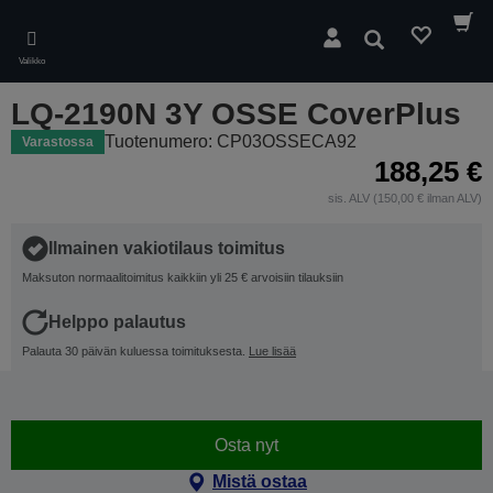
Skip
to
Hae
main
Valikko
content
LQ-2190N 3Y OSSE CoverPlus
Tuotenumero: CP03OSSECA92
Varastossa
188,25 €
sis. ALV (150,00 € ilman ALV)
Ilmainen vakiotilaus toimitus
Maksuton normaalitoimitus kaikkiin yli 25 € arvoisiin tilauksiin
Helppo palautus
Palauta 30 päivän kuluessa toimituksesta.
Lue lisää
Osta nyt
Mistä ostaa