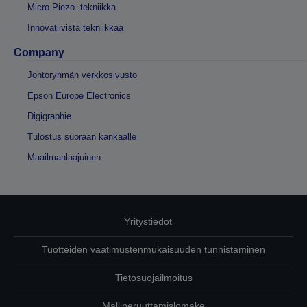
Micro Piezo -tekniikka
Innovatiivista tekniikkaa
Company
Johtoryhmän verkkosivusto
Epson Europe Electronics
Digigraphie
Tulostus suoraan kankaalle
Maailmanlaajuinen
Yritystiedot
Tuotteiden vaatimustenmukaisuuden tunnistaminen
Tietosuojailmoitus
Malliperuuttamislomake