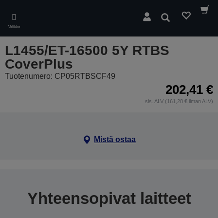
Skip
to
Hae
main
Valikko
content
L1455/ET-16500 5Y RTBS
CoverPlus
Tuotenumero: CP05RTBSCF49
202,41 €
sis. ALV (161,28 € ilman ALV)
Mistä ostaa
Yhteensopivat laitteet